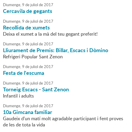
Diumenge,
9
de
juliol
de
2017
Cercavila de gegants
Diumenge,
9
de
juliol
de
2017
Recollida de xumets
Deixa el xumet a la mà del teu gegant preferit!
Diumenge,
9
de
juliol
de
2017
Lliurament de Premis: Billar, Escacs i Dòmino
Refrigeri Popular Sant Zenon
Diumenge,
9
de
juliol
de
2017
Festa de l'escuma
Diumenge,
9
de
juliol
de
2017
Torneig Escacs - Sant Zenon
Infantil i adults
Diumenge,
9
de
juliol
de
2017
10a Gimcana familiar
Gaudeix d'un matí molt agradable participant i fent proves
de les de tota la vida