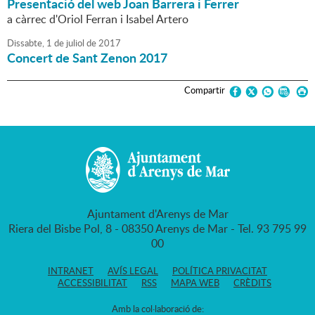
Presentació del web Joan Barrera i Ferrer
a càrrec d'Oriol Ferran i Isabel Artero
Dissabte,
1
de
juliol
de
2017
Concert de Sant Zenon 2017
Compartir
Ajuntament d'Arenys de Mar
Riera del Bisbe Pol, 8 - 08350 Arenys de Mar - Tel. 93 795 99
00
INTRANET
AVÍS LEGAL
POLÍTICA PRIVACITAT
ACCESSIBILITAT
RSS
MAPA WEB
CRÈDITS
Amb la col·laboració de: