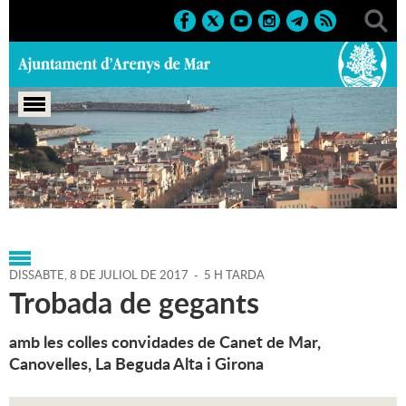
Portada
>
Agenda
>
08-07-2017
>
Marcs
>
2017
>
Sant
Zenon 2017
DISSABTE,
8
DE
JULIOL
DE
2017
-
5 H TARDA
Trobada de gegants
amb les colles convidades de Canet de Mar,
Canovelles, La Beguda Alta i Girona