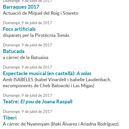
Diumenge,
9
de
juliol
de
2017
Barraques 2017
Actuació de Miquel del Roig i Soweto
Diumenge,
9
de
juliol
de
2017
Focs artificials
disparats per la Pirotècnia Tomás
Diumenge,
9
de
juliol
de
2017
Batucada
a càrrec de la Batuaixa
Diumenge,
9
de
juliol
de
2017
Espectacle musical (en castellà):
A solas
Amb ISABELES (Isabel Vinardell i Isabelle Laudenbach,
excomponents de Cheb Balowski i Las Migas)
Diumenge,
9
de
juliol
de
2017
Teatre:
El pou
de Joana Raspall
Diumenge,
9
de
juliol
de
2017
Tiberi
A càrrec de Nyamnyam (Iñaki Álvarez i Ariadna Rodríguez).