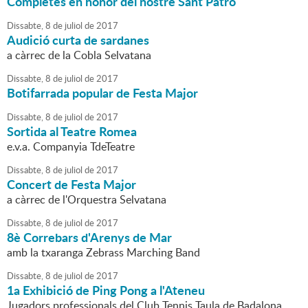
Completes en honor del nostre Sant Patró
Dissabte,
8
de
juliol
de
2017
Audició curta de sardanes
a càrrec de la Cobla Selvatana
Dissabte,
8
de
juliol
de
2017
Botifarrada popular de Festa Major
Dissabte,
8
de
juliol
de
2017
Sortida al Teatre Romea
e.v.a. Companyia TdeTeatre
Dissabte,
8
de
juliol
de
2017
Concert de Festa Major
a càrrec de l'Orquestra Selvatana
Dissabte,
8
de
juliol
de
2017
8è Correbars d'Arenys de Mar
amb la txaranga Zebrass Marching Band
Dissabte,
8
de
juliol
de
2017
1a Exhibició de Ping Pong a l'Ateneu
Jugadors professionals del Club Tennis Taula de Badalona