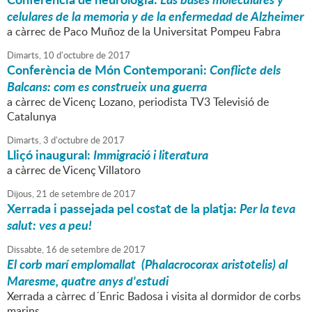
celulares de la memoria y de la enfermedad de Alzheimer
a càrrec de Paco Muñoz de la Universitat Pompeu Fabra
Dimarts,
10
d'
octubre
de
2017
Conferència de Món Contemporani:
Conflicte dels
Balcans: com es construeix una guerra
a càrrec de Vicenç Lozano, periodista TV3 Televisió de
Catalunya
Dimarts,
3
d'
octubre
de
2017
Lliçó inaugural:
Immigració i literatura
a càrrec de Vicenç Villatoro
Dijous,
21
de
setembre
de
2017
Xerrada i passejada pel costat de la platja:
Per la teva
salut: ves a peu!
Dissabte,
16
de
setembre
de
2017
El corb marí emplomallat (Phalacrocorax aristotelis) al
Maresme, quatre anys d'estudi
Xerrada a càrrec d´Enric Badosa i visita al dormidor de corbs
marins