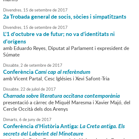
Divendres,
15
de
setembre
de
2017
2a Trobada general de socis, sòcies i simpatitzants
Divendres,
15
de
setembre
de
2017
L'1 d'octubre va de futur; no va d'identitats ni
d'orígens
amb Eduardo Reyes, Diputat al Parlament i expresident de
Súmate
Dissabte,
2
de
setembre
de
2017
Conferència
Camí cap al referèndum
amb Vicent Partal, Cesc Iglésies i Xevi Safont-Tria
Dissabte,
22
de
juliol
de
2017
Charrada sobre literatura occitana contemporània
presentació a càrrec de Miquèl Maresma i Xavier Majó, del
Cercle Occità dels dos Arenys
Dimarts,
6
de
juny
de
2017
Conferència d'Història Antiga:
La Creta antiga. Els
secrets del Laberint del Minotaure