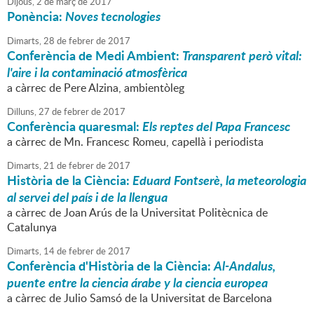
Dijous,
2
de
març
de
2017
Ponència:
Noves tecnologies
Dimarts,
28
de
febrer
de
2017
Conferència de Medi Ambient:
Transparent però vital:
l'aire i la contaminació atmosfèrica
a càrrec de Pere Alzina, ambientòleg
Dilluns,
27
de
febrer
de
2017
Conferència quaresmal:
Els reptes del Papa Francesc
a càrrec de Mn. Francesc Romeu, capellà i periodista
Dimarts,
21
de
febrer
de
2017
Història de la Ciència:
Eduard Fontserè, la meteorologia
al servei del país i de la llengua
a càrrec de Joan Arús de la Universitat Politècnica de
Catalunya
Dimarts,
14
de
febrer
de
2017
Conferència d'Història de la Ciència:
Al-Andalus,
puente entre la ciencia árabe y la ciencia europea
a càrrec de Julio Samsó de la Universitat de Barcelona