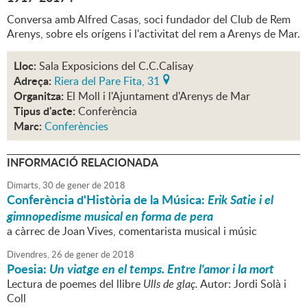
Conversa amb Alfred Casas, soci fundador del Club de Rem
Arenys, sobre els orígens i l'activitat del rem a Arenys de Mar.
Lloc:
Sala Exposicions del C.C.Calisay
Adreça:
Riera del Pare Fita, 31
Organitza:
El Moll i l'Ajuntament d'Arenys de Mar
Tipus d'acte:
Conferència
Marc:
Conferències
INFORMACIÓ RELACIONADA
Dimarts,
30
de
gener
de
2018
Conferència d'Història de la Música:
Erik Satie i el
gimnopedisme musical en forma de pera
a càrrec de Joan Vives, comentarista musical i músic
Divendres,
26
de
gener
de
2018
Poesia:
Un viatge en el temps. Entre l'amor i la mort
Lectura de poemes del llibre
Ulls de glaç.
Autor: Jordi Solà i
Coll