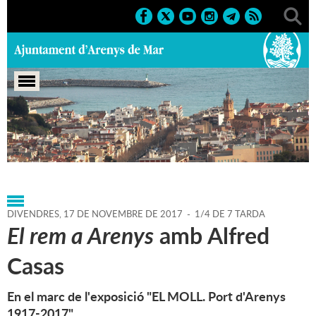
Portada
>
Agenda
>
17-11-
2017
>
Marcs
>
2017
>
Conferències
DIVENDRES,
17
DE
NOVEMBRE
DE
2017
-
1/4 DE 7 TARDA
El rem a Arenys
amb Alfred
Casas
En el marc de l'exposició "EL MOLL. Port d'Arenys
1917-2017".