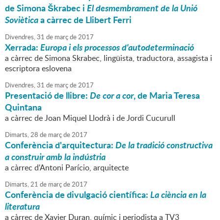
de Simona Škrabec i
El desmembrament de la Unió
Soviètica
a càrrec de Llibert Ferri
Divendres,
31
de
març
de
2017
Xerrada:
Europa i els processos d'autodeterminació
a càrrec de Simona Skrabec, lingüista, traductora, assagista i
escriptora eslovena
Divendres,
31
de
març
de
2017
Presentació de llibre:
De cor a cor
, de Maria Teresa
Quintana
a càrrec de Joan Miquel Llodrà i de Jordi Cucurull
Dimarts,
28
de
març
de
2017
Conferència d'arquitectura:
De la tradició constructiva
a construir amb la indústria
a càrrec d'Antoni Parício, arquitecte
Dimarts,
21
de
març
de
2017
Conferència de divulgació científica:
La ciència en la
literatura
a càrrec de Xavier Duran, químic i periodista a TV3