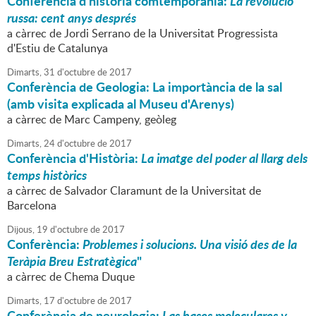
Conferència d'història comtemporània:
La revolució
russa: cent anys després
a càrrec de Jordi Serrano de la Universitat Progressista
d'Estiu de Catalunya
Dimarts,
31
d'
octubre
de
2017
Conferència de Geologia: La importància de la sal
(amb visita explicada al Museu d'Arenys)
a càrrec de Marc Campeny, geòleg
Dimarts,
24
d'
octubre
de
2017
Conferència d'Història:
La imatge del poder al llarg dels
temps històrics
a càrrec de Salvador Claramunt de la Universitat de
Barcelona
Dijous,
19
d'
octubre
de
2017
Conferència:
Problemes i solucions. Una visió des de la
Teràpia Breu Estratègica
"
a càrrec de Chema Duque
Dimarts,
17
d'
octubre
de
2017
Conferència de neurologia:
Las bases moleculares y