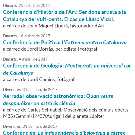
Dimarts,
25
d'
abril
de
2017
Conferència d'Història de l'Art: Ser dona artista a la
Catalunya del vuit-cents. El cas de Lluïsa Vidal.
a càrrec de Joan Miquel Llodrà, historiador d'Art
Dimarts,
18
d'
abril
de
2017
Conferència de Política:
L'Extrema dreta a Catalunya
a càrrec de Jordi Borràs, periodista i fotògraf
Dimarts,
4
d'
abril
de
2017
Conferència de Geologia:
Montserrat: un univers al cor
de Catalunya
a càrrec de Jordi Camins, fotògraf
Divendres,
31
de
març
de
2017
Xerrada i observació astronòmica:
Quan veure
desaparèixer un astre és ciència
a càrrec de Carles Schnabel. Observació dels cúmuls oberts
M35 (Gemini) i M37(Auriga) i del planeta Júpiter
Divendres,
31
de
març
de
2017
Conferències:
La independència d'Eslovènia
a càrrec