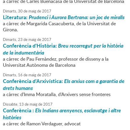
a càrrec de Carles Buenacasa de la Universitat de Barcelona
Dimarts,
30
de
maig
de
2017
Literatura:
Prudenci i Aurora Bertrana: un joc de miralls
a càrrec de Margarida Casacuberta, de la Universitat de
Girona.
Dimarts,
23
de
maig
de
2017
Conferència d'Història:
Breu recorregut per la història
de la indumentària
a càrrec de Pau Fernàndez, professor de disseny a la
Universitat Autònoma de Barcelona
Dimarts,
16
de
maig
de
2017
Conferència d'Arxivística:
Els arxius com a garantia de
drets humans
a càrrec d'Imma Moratalla, d'Arxivers sense fronteres
Dissabte,
13
de
maig
de
2017
Conferència :
Els Indians arenyencs, esclavatge i altre
històries
a càrrec de Ramon Verdaguer, advocat