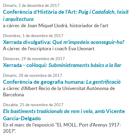
Dimarts,
5
de
desembre
de
2017
Conferència d'Història de l'Art:
Puig i Cadafalch, teixit
i arquitectura
a càrrec de Joan Miquel Llodrà, historiador de l'art
Divendres,
1
de
desembre
de
2017
Xerrada divulgativa:
Qué m'impedeix aconseguir-ho?
A càrrec de l'escriptora i coach Eva Lleonart
Dimecres,
29
de
novembre
de
2017
Xerrada - col·loqui:
Subministraments bàsics a la llar
Dimarts,
28
de
novembre
de
2017
Conferència de geografia humana:
La gentrificació
a càrrec d'Albert Recio de la Universitat Autònoma de
Barcelona
Dissabte,
25
de
novembre
de
2017
Els bastiments tradicionals de rem i vela
, amb Vicente
Garcia-Delgado
En el marc de l'exposició "EL MOLL. Port d'Arenys 1917-
2017".