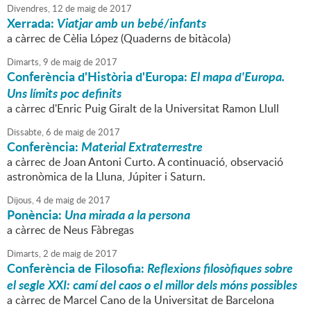
Divendres,
12
de
maig
de
2017
Xerrada:
Viatjar amb un bebé/infants
a càrrec de Cèlia López (Quaderns de bitàcola)
Dimarts,
9
de
maig
de
2017
Conferència d'Història d'Europa:
El mapa d'Europa.
Uns límits poc definits
a càrrec d'Enric Puig Giralt de la Universitat Ramon Llull
Dissabte,
6
de
maig
de
2017
Conferència:
Material Extraterrestre
a càrrec de Joan Antoni Curto. A continuació, observació
astronòmica de la Lluna, Júpiter i Saturn.
Dijous,
4
de
maig
de
2017
Ponència:
Una mirada a la persona
a càrrec de Neus Fàbregas
Dimarts,
2
de
maig
de
2017
Conferència de Filosofia:
Reflexions filosòfiques sobre
el segle XXI: camí del caos o el millor dels móns possibles
a càrrec de Marcel Cano de la Universitat de Barcelona