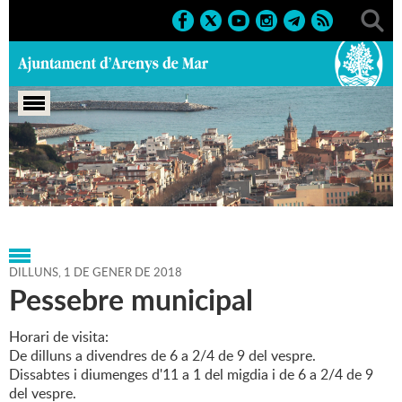
Portada
>
Agenda
>
01-01-2018
>
Marcs
>
2017
>
Nadal
2017
DILLUNS,
1
DE
GENER
DE
2018
Pessebre municipal
Horari de visita:
De dilluns a divendres de 6 a 2/4 de 9 del vespre.
Dissabtes i diumenges d'11 a 1 del migdia i de 6 a 2/4 de 9
del vespre.