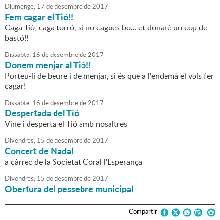
Diumenge,
17
de
desembre
de
2017
Fem cagar el Tió!!
Caga Tió, caga torró, si no cagues bo... et donaré un cop de
bastó!!
Dissabte,
16
de
desembre
de
2017
Donem menjar al Tió!!
Porteu-li de beure i de menjar, si és que a l'endemà el vols fer
cagar!
Dissabte,
16
de
desembre
de
2017
Despertada del Tió
Vine i desperta el Tió amb nosaltres
Divendres,
15
de
desembre
de
2017
Concert de Nadal
a càrrec de la Societat Coral l'Esperança
Divendres,
15
de
desembre
de
2017
Obertura del pessebre municipal
Compartir