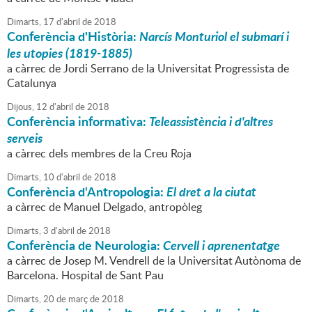
Dimarts,
17
d'
abril
de
2018
Conferència d'Història:
Narcís Monturiol el submarí i
les utopies (1819-1885)
a càrrec de Jordi Serrano de la Universitat Progressista de
Catalunya
Dijous,
12
d'
abril
de
2018
Conferència informativa:
Teleassistència i d'altres
serveis
a càrrec dels membres de la Creu Roja
Dimarts,
10
d'
abril
de
2018
Conferència d'Antropologia:
El dret a la ciutat
a càrrec de Manuel Delgado, antropòleg
Dimarts,
3
d'
abril
de
2018
Conferència de Neurologia:
Cervell i aprenentatge
a càrrec de Josep M. Vendrell de la Universitat Autònoma de
Barcelona. Hospital de Sant Pau
Dimarts,
20
de
març
de
2018