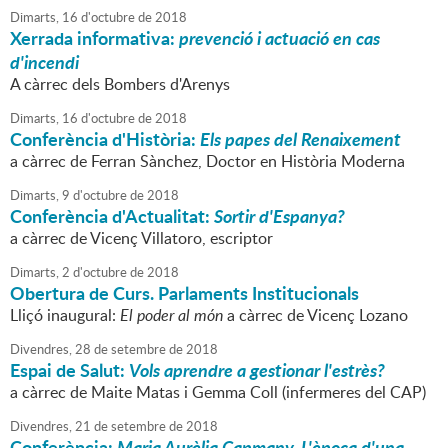
Dimarts,
16
d'
octubre
de
2018
Xerrada informativa:
prevenció i actuació en cas
d'incendi
A càrrec dels Bombers d'Arenys
Dimarts,
16
d'
octubre
de
2018
Conferència d'Història:
Els papes del Renaixement
a càrrec de Ferran Sànchez, Doctor en Història Moderna
Dimarts,
9
d'
octubre
de
2018
Conferència d'Actualitat:
Sortir d'Espanya?
a càrrec de Vicenç Villatoro, escriptor
Dimarts,
2
d'
octubre
de
2018
Obertura de Curs. Parlaments Institucionals
Lliçó inaugural:
El poder al món
a càrrec de Vicenç Lozano
Divendres,
28
de
setembre
de
2018
Espai de Salut:
Vols aprendre a gestionar l'estrès?
a càrrec de Maite Matas i Gemma Coll (infermeres del CAP)
Divendres,
21
de
setembre
de
2018
Conferència:
Maria Aurèlia Capmany. L'època d'una