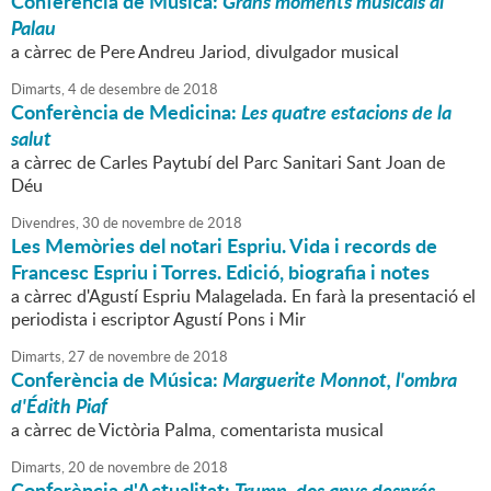
Conferència de Música:
Grans moments musicals al
Palau
a càrrec de Pere Andreu Jariod, divulgador musical
Dimarts,
4
de
desembre
de
2018
Conferència de Medicina:
Les quatre estacions de la
salut
a càrrec de Carles Paytubí del Parc Sanitari Sant Joan de
Déu
Divendres,
30
de
novembre
de
2018
Les Memòries del notari Espriu. Vida i records de
Francesc Espriu i Torres. Edició, biografia i notes
a càrrec d'Agustí Espriu Malagelada. En farà la presentació el
periodista i escriptor Agustí Pons i Mir
Dimarts,
27
de
novembre
de
2018
Conferència de Música:
Marguerite Monnot, l'ombra
d'Édith Piaf
a càrrec de Victòria Palma, comentarista musical
Dimarts,
20
de
novembre
de
2018
Conferència d'Actualitat:
Trump, dos anys després