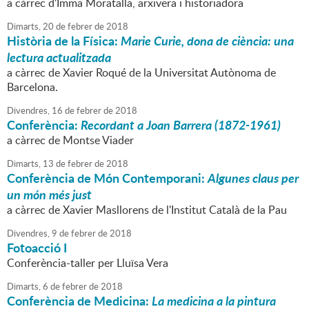
a càrrec d'Imma Moratalla, arxivera i historiadora
Dimarts,
20
de
febrer
de
2018
Història de la Física:
Marie Curie, dona de ciència: una
lectura actualitzada
a càrrec de Xavier Roqué de la Universitat Autònoma de
Barcelona.
Divendres,
16
de
febrer
de
2018
Conferència:
Recordant a Joan Barrera (1872-1961)
a càrrec de Montse Viader
Dimarts,
13
de
febrer
de
2018
Conferència de Món Contemporani:
Algunes claus per
un món més just
a càrrec de Xavier Masllorens de l'Institut Català de la Pau
Divendres,
9
de
febrer
de
2018
Fotoacció I
Conferència-taller per Lluïsa Vera
Dimarts,
6
de
febrer
de
2018
Conferència de Medicina:
La medicina a la pintura