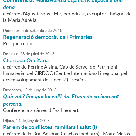
dona.
a càrrec d'Agustí Pons i Mir, periodista, escriptor i biògraf de
la Maria Aurèlia.
Dimecres,
5
de
setembre
de
2018
Regeneració democràtica i Primàries
Per què i com
Dissabte,
28
de
juliol
de
2018
Charrada Occitana
a càrrec de Perrine Alsina, Cap de Servei de Patrimoni
Immaterial del CIRDÒC (Centre Internacional i regional pel
desemvolupament de l´ occità). Besièrs.
Divendres,
15
de
juny
de
2018
Què vull? Per què ho vull? 4a. Etapa de creixement
personal
Conferència a càrrec d'Eva Lleonart
Dijous,
14
de
juny
de
2018
Parlem de conflictes, familiars i salut (I)
a càrrec de la Dra. Antonia Casellas (pediatra) i Maite Matas