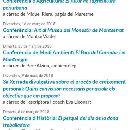
Conferència d'Agricultura:
El futur de l'agricultura
periurbana
a càrrec de Miquel Riera, pagés del Maresme
Divendres,
16
de
març
de
2018
Conferència:
Art al Museu del Monestir de Montserrat
a càrrec de Montse Viader
Dimarts,
13
de
març
de
2018
Conferència de Medi Ambient:
El Parc del Corredor i el
Montnegre
a càrrec de Pere Alzina, ambientòleg
Divendres,
9
de
març
de
2018
3a Xerrada divulgativa sobre el procés de creixement
personal:
Quins canvis són necessaris per assolir els
objectius que em proposo?
a càrrec de l'escriptora i coach Eva Lleonart
Dimarts,
6
de
març
de
2018
Conferència d'Història:
El perquè del dia de la dona
treballadora