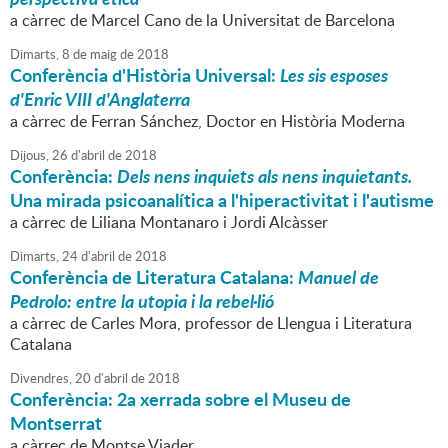
a càrrec de Marcel Cano de la Universitat de Barcelona
Dimarts,
8
de
maig
de
2018
Conferència d'Història Universal:
Les sis esposes
d'Enric VIII d'Anglaterra
a càrrec de Ferran Sánchez, Doctor en Història Moderna
Dijous,
26
d'
abril
de
2018
Conferència:
Dels nens inquiets als nens inquietants.
Una mirada psicoanalítica a l'hiperactivitat i l'autisme
a càrrec de Liliana Montanaro i Jordi Alcàsser
Dimarts,
24
d'
abril
de
2018
Conferència de Literatura Catalana:
Manuel de
Pedrolo: entre la utopia i la rebel·lió
a càrrec de Carles Mora, professor de Llengua i Literatura
Catalana
Divendres,
20
d'
abril
de
2018
Conferència: 2a xerrada sobre el Museu de
Montserrat
a càrrec de Montse Viader