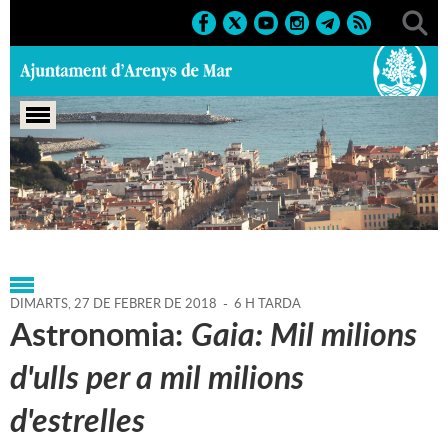
Portada
>
Agenda
>
27-02-
2018
>
Marcs
>
2018
>
Conferències
DIMARTS,
27
DE
FEBRER
DE
2018
-
6 H TARDA
Astronomia:
Gaia: Mil milions
d'ulls per a mil milions
d'estrelles