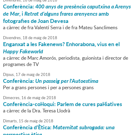
Divendres,
18
de
maig
de
2018
Conferència:
400 anys de presència caputxina a Arenys
de Mar
, i
Retrat d'alguns frares arenyencs
amb
fotografies de Joan Devesa
a càrrec de fra Valentí Serra i de fra Mateu Sanclimens
Divendres,
18
de
maig
de
2018
Enganxat a les Fakenews? Enhorabona, vius en el
Happy Fakeworld
a càrrec de Marc Amorós, periodista, guionista i director de
programes de TV
Dijous,
17
de
maig
de
2018
Conferència:
Un passeig per l'Autoestima
Per a grans persones i per a persones grans
Dimecres,
16
de
maig
de
2018
Conferència-col·loqui: Parlem de cures pal·liatives
a càrrec de la Dra. Teresa Llodrà
Dimarts,
15
de
maig
de
2018
Conferència d'Ètica:
Maternitat subrogada: una
perspectiva ètica