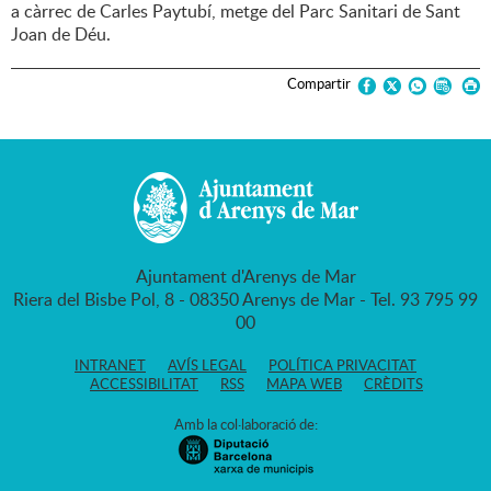
a càrrec de Carles Paytubí, metge del Parc Sanitari de Sant
Joan de Déu.
Compartir
Ajuntament d'Arenys de Mar
Riera del Bisbe Pol, 8 - 08350 Arenys de Mar - Tel. 93 795 99
00
INTRANET
AVÍS LEGAL
POLÍTICA PRIVACITAT
ACCESSIBILITAT
RSS
MAPA WEB
CRÈDITS
Amb la col·laboració de: