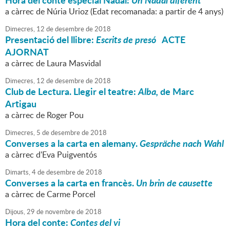
Hora del conte especial Nadal:
Un Nadal diferent
a càrrec de Núria Urioz (Edat recomanada: a partir de 4 anys)
Dimecres,
12
de
desembre
de
2018
Presentació del llibre:
Escrits de presó
ACTE
AJORNAT
a càrrec de Laura Masvidal
Dimecres,
12
de
desembre
de
2018
Club de Lectura. Llegir el teatre:
Alba,
de Marc
Artigau
a càrrec de Roger Pou
Dimecres,
5
de
desembre
de
2018
Converses a la carta en alemany.
Gespräche nach Wahl
a càrrec d'Eva Puigventós
Dimarts,
4
de
desembre
de
2018
Converses a la carta en francès.
Un brin de causette
a càrrec de Carme Porcel
Dijous,
29
de
novembre
de
2018
Hora del conte:
Contes del vi