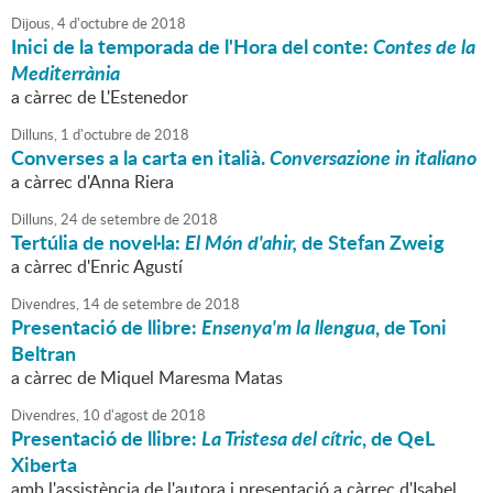
Dijous,
4
d'
octubre
de
2018
Inici de la temporada de l'Hora del conte:
Contes de la
Mediterrània
a càrrec de L'Estenedor
Dilluns,
1
d'
octubre
de
2018
Converses a la carta en italià.
Conversazione in italiano
a càrrec d'Anna Riera
Dilluns,
24
de
setembre
de
2018
Tertúlia de novel·la:
El Món d'ahir,
de Stefan Zweig
a càrrec d'Enric Agustí
Divendres,
14
de
setembre
de
2018
Presentació de llibre:
Ensenya'm la llengua
, de Toni
Beltran
a càrrec de Miquel Maresma Matas
Divendres,
10
d'
agost
de
2018
Presentació de llibre:
La Tristesa del cítric
, de QeL
Xiberta
amb l'assistència de l'autora i presentació a càrrec d'Isabel