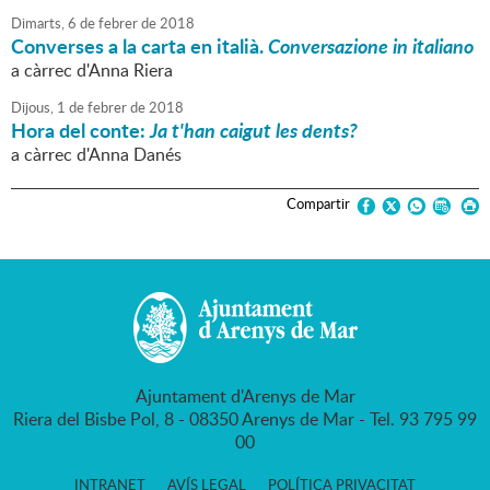
Dimarts,
6
de
febrer
de
2018
Converses a la carta en italià.
Conversazione in italiano
a càrrec d'Anna Riera
Dijous,
1
de
febrer
de
2018
Hora del conte:
Ja t'han caigut les dents?
a càrrec d'Anna Danés
Compartir
Ajuntament d'Arenys de Mar
Riera del Bisbe Pol, 8 - 08350 Arenys de Mar - Tel. 93 795 99
00
INTRANET
AVÍS LEGAL
POLÍTICA PRIVACITAT