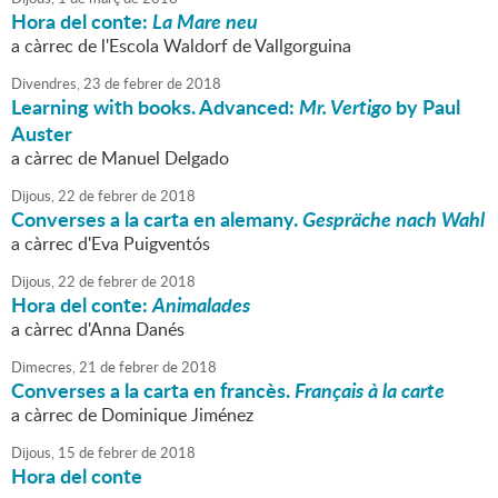
Hora del conte:
La Mare neu
a càrrec de l'Escola Waldorf de Vallgorguina
Divendres,
23
de
febrer
de
2018
Learning with books. Advanced:
Mr. Vertigo
by Paul
Auster
a càrrec de Manuel Delgado
Dijous,
22
de
febrer
de
2018
Converses a la carta en alemany.
Gespräche nach Wahl
a càrrec d'Eva Puigventós
Dijous,
22
de
febrer
de
2018
Hora del conte:
Animalades
a càrrec d'Anna Danés
Dimecres,
21
de
febrer
de
2018
Converses a la carta en francès.
Français à la carte
a càrrec de Dominique Jiménez
Dijous,
15
de
febrer
de
2018
Hora del conte