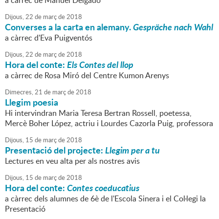
a càrrec de Manuel Delgado
Dijous,
22
de
març
de
2018
Converses a la carta en alemany.
Gespräche nach Wahl
a càrrec d'Eva Puigventós
Dijous,
22
de
març
de
2018
Hora del conte:
Els Contes del llop
a càrrec de Rosa Miró del Centre Kumon Arenys
Dimecres,
21
de
març
de
2018
Llegim poesia
Hi intervindran Maria Teresa Bertran Rossell, poetessa,
Mercè Boher López, actriu i Lourdes Cazorla Puig, professora
Dijous,
15
de
març
de
2018
Presentació del projecte:
Llegim per a tu
Lectures en veu alta per als nostres avis
Dijous,
15
de
març
de
2018
Hora del conte:
Contes coeducatius
a càrrec dels alumnes de 6è de l'Escola Sinera i el Col·legi la
Presentació