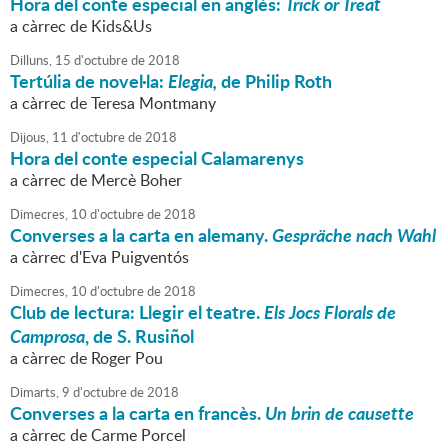
Hora del conte especial en anglès:
Trick or Treat
a càrrec de Kids&Us
Dilluns,
15
d'
octubre
de
2018
Tertúlia de novel·la:
Elegia,
de Philip Roth
a càrrec de Teresa Montmany
Dijous,
11
d'
octubre
de
2018
Hora del conte especial Calamarenys
a càrrec de Mercè Boher
Dimecres,
10
d'
octubre
de
2018
Converses a la carta en alemany.
Gespräche nach Wahl
a càrrec d'Eva Puigventós
Dimecres,
10
d'
octubre
de
2018
Club de lectura: Llegir el teatre.
Els Jocs Florals de
Camprosa
, de S. Rusiñol
a càrrec de Roger Pou
Dimarts,
9
d'
octubre
de
2018
Converses a la carta en francès.
Un brin de causette
a càrrec de Carme Porcel