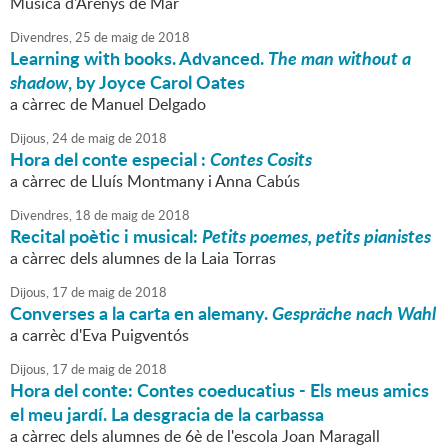
Música d'Arenys de Mar
Divendres,
25
de
maig
de
2018
Learning with books. Advanced.
The man without a
shadow
, by Joyce Carol Oates
a càrrec de Manuel Delgado
Dijous,
24
de
maig
de
2018
Hora del conte especial :
Contes Cosits
a càrrec de Lluís Montmany i Anna Cabús
Divendres,
18
de
maig
de
2018
Recital poètic i musical:
Petits poemes, petits pianistes
a càrrec dels alumnes de la Laia Torras
Dijous,
17
de
maig
de
2018
Converses a la carta en alemany.
Gespräche nach Wahl
a carrèc d'Eva Puigventós
Dijous,
17
de
maig
de
2018
Hora del conte: Contes coeducatius - Els meus amics
el meu jardí. La desgracia de la carbassa
a càrrec dels alumnes de 6è de l'escola Joan Maragall