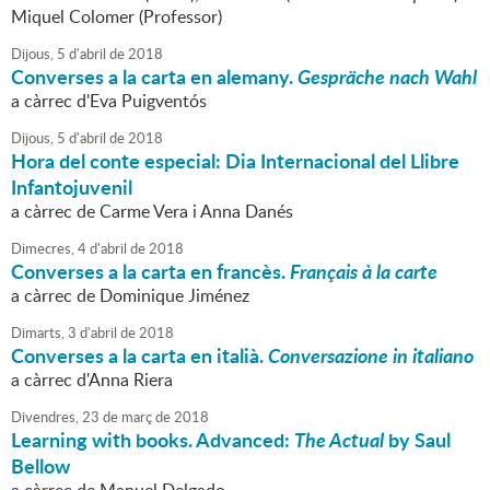
Miquel Colomer (Professor)
Dijous,
5
d'
abril
de
2018
Converses a la carta en alemany.
Gespräche nach Wahl
a càrrec d'Eva Puigventós
Dijous,
5
d'
abril
de
2018
Hora del conte especial: Dia Internacional del Llibre
Infantojuvenil
a càrrec de Carme Vera i Anna Danés
Dimecres,
4
d'
abril
de
2018
Converses a la carta en francès.
Français à la carte
a càrrec de Dominique Jiménez
Dimarts,
3
d'
abril
de
2018
Converses a la carta en italià.
Conversazione in italiano
a càrrec d'Anna Riera
Divendres,
23
de
març
de
2018
Learning with books. Advanced:
The Actual
by Saul
Bellow