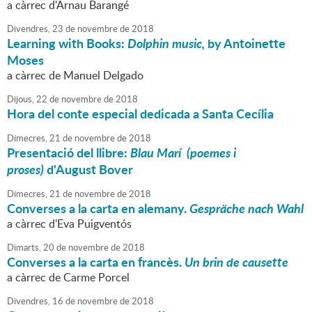
a càrrec d'Arnau Barangé
Divendres,
23
de
novembre
de
2018
Learning with Books:
Dolphin music,
by Antoinette
Moses
a càrrec de Manuel Delgado
Dijous,
22
de
novembre
de
2018
Hora del conte especial dedicada a Santa Cecília
Dimecres,
21
de
novembre
de
2018
Presentació del llibre:
Blau Marí (poemes i
proses)
d'August Bover
Dimecres,
21
de
novembre
de
2018
Converses a la carta en alemany.
Gespräche nach Wahl
a càrrec d'Eva Puigventós
Dimarts,
20
de
novembre
de
2018
Converses a la carta en francès.
Un brin de causette
a càrrec de Carme Porcel
Divendres,
16
de
novembre
de
2018