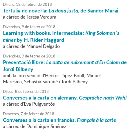
Dilluns,
12
de
febrer
de
2018
Tertúlia de novel·la:
La dona justa
, de Sandor Marai
a càrrec de Teresa Verdura
Divendres,
9
de
febrer
de
2018
Learning with books. Intermediate:
King Solomon´s
mines
by H. Rider Haggard
a càrrec de Manuel Delgado
Divendres,
9
de
febrer
de
2018
Presentació llibre:
La data de naixement d'En Colom
de
Jordi Bilbeny
amb la intervenció d'Hèctor López-Bofill, Miquel
Maresma, Sebastià Sardiné i Jordi Bilbeny
Dijous,
8
de
febrer
de
2018
Converses a la carta en alemany.
Gespräche nach Wahl
a càrrec d'Eva Puigventós
Dimecres,
7
de
febrer
de
2018
Converses a la carta en francès.
Français à la carte
a càrrec de Dominique Jiménez