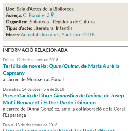
Lloc:
Sala d'Actes de la Biblioteca
Adreça:
C. Bonaire, 3
Organitza:
Biblioteca - Regidoria de Cultura
Tipus d'acte:
Literatura, Infantils
Marcs:
Activitats literàries
,
Sant Jordi 2018
INFORMACIÓ RELACIONADA
Dilluns,
17
de
desembre
de
2018
Tertúlia de novel·la:
Quim/Quima
, de Maria Aurèlia
Capmany
a càrrec de Montserrat Fonoll
Divendres,
14
de
desembre
de
2018
Presentació de llibre:
Gimnàstica de l'ànima
, de Josep
Mut i Benavent i Esther Pardo i Gimeno
a càrrec de l'Anna González, amb la col·laboració de la Coral
l'Esperança
Dijous,
13
de
desembre
de
2018