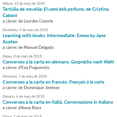
Dilluns,
12
de
març
de
2018
Tertúlia de novel·la:
El camí dels perfums
, de Cristina
Caboni
a càrrec de Lourdes Cazorla
Divendres,
9
de
març
de
2018
Learning with books. Intermediate:
Emma
by Jane
Austen
a càrrec de Manuel Delgado
Dijous,
8
de
març
de
2018
Converses a la carta en alemany.
Gespräche nach Wahl
a càrrec d'Eva Puigventós
Dimecres,
7
de
març
de
2018
Converses a la carta en francès.
Français à la carte
a càrrec de Dominique Jiménez
Dimarts,
6
de
març
de
2018
Converses a la carta en italià.
Conversazione in italiano
a càrrec d'Anna Riera
Dijous,
1
de
març
de
2018