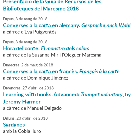
Presentació de la Guia de Recursos de les
Biblioteques del Maresme 2018
Dijous,
3
de
maig
de
2018
Converses a la carta en alemany.
Gespräche nach Wahl
a càrrec d'Eva Puigventós
Dijous,
3
de
maig
de
2018
Hora del conte:
El monstre dels colors
a càrrec de la Susanna Mir i l'Oleguer Maresma
Dimecres,
2
de
maig
de
2018
Converses a la carta en francès.
Français à la carte
a càrrec de Dominique Jiménez
Divendres,
27
d'
abril
de
2018
Learning with books. Advanced:
Trumpet voluntary
, by
Jeremy Harmer
a càrrec de Manuel Delgado
Dilluns,
23
d'
abril
de
2018
Sardanes
amb la Cobla Iluro