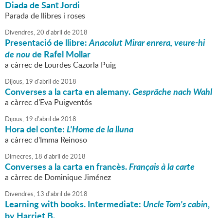
Diada de Sant Jordi
Parada de llibres i roses
Divendres,
20
d'
abril
de
2018
Presentació de llibre:
Anacolut Mirar enrera, veure-hi
de nou
de Rafel Mollar
a càrrec de Lourdes Cazorla Puig
Dijous,
19
d'
abril
de
2018
Converses a la carta en alemany.
Gespräche nach Wahl
a càrrec d'Eva Puigventós
Dijous,
19
d'
abril
de
2018
Hora del conte:
L'Home de la lluna
a càrrec d'Imma Reinoso
Dimecres,
18
d'
abril
de
2018
Converses a la carta en francès.
Français à la carte
a càrrec de Dominique Jiménez
Divendres,
13
d'
abril
de
2018
Learning with books. Intermediate:
Uncle Tom's cabin
,
by Harriet B.