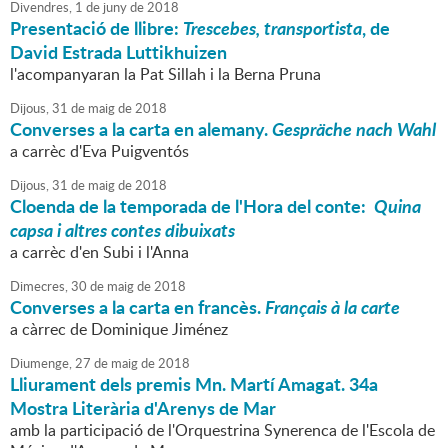
Divendres,
1
de
juny
de
2018
Presentació de llibre:
Trescebes, transportista
, de
David Estrada Luttikhuizen
l'acompanyaran la Pat Sillah i la Berna Pruna
Dijous,
31
de
maig
de
2018
Converses a la carta en alemany.
Gespräche nach Wahl
a carrèc d'Eva Puigventós
Dijous,
31
de
maig
de
2018
Cloenda de la temporada de l'Hora del conte:
Quina
capsa i altres contes dibuixats
a carrèc d'en Subi i l'Anna
Dimecres,
30
de
maig
de
2018
Converses a la carta en francès.
Français à la carte
a càrrec de Dominique Jiménez
Diumenge,
27
de
maig
de
2018
Lliurament dels premis Mn. Martí Amagat. 34a
Mostra Literària d'Arenys de Mar
amb la participació de l'Orquestrina Synerenca de l'Escola de