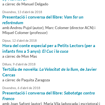
a càrrec de Manuel Delgado
Divendres,
13
d'
abril
de
2018
Presentació i conversa del llibre:
Vam fer un
referèndum
amb Andreu Pujol (autor), Marc Colomer (director ACN) i
Miquel Colomer (professor)
Dijous,
12
d'
abril
de
2018
Hora del conte especial per a Petits Lectors (per a
infants fins a 5 anys):
El Cuc i la cuca
a càrrec de Mon Mas
Dilluns,
9
d'
abril
de
2018
Tertúlia de novel·la:
La Velocitat de la llum
, de Javier
Cercas
a càrrec de Paquita Zaragoza
Divendres,
6
d'
abril
de
2018
Presentació i conversa del llibre:
Sabotatge contra
Franco
amb Joan Safont (autor), Maria Vila (advocada i escriptora) i