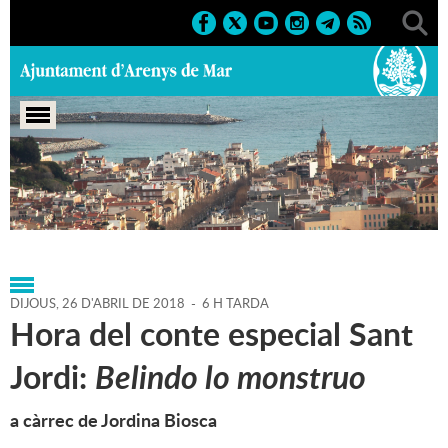
Portada
>
Agenda
>
26-04-
2018
>
Marcs
>
2018
>
Activitats literàries
DIJOUS,
26
D'
ABRIL
DE
2018
-
6 H TARDA
Hora del conte especial Sant
Jordi:
Belindo lo monstruo
a càrrec de Jordina Biosca