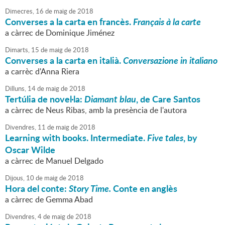
Dimecres,
16
de
maig
de
2018
Converses a la carta en francès.
Français à la carte
a càrrec de Dominique Jiménez
Dimarts,
15
de
maig
de
2018
Converses a la carta en italià.
Conversazione in italiano
a carrèc d'Anna Riera
Dilluns,
14
de
maig
de
2018
Tertúlia de novel·la:
Diamant blau
, de Care Santos
a càrrec de Neus Ribas, amb la presència de l'autora
Divendres,
11
de
maig
de
2018
Learning with books. Intermediate.
Five tales
, by
Oscar Wilde
a càrrec de Manuel Delgado
Dijous,
10
de
maig
de
2018
Hora del conte:
Story Time.
Conte en anglès
a càrrec de Gemma Abad
Divendres,
4
de
maig
de
2018