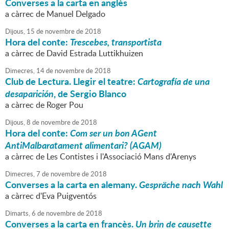
Converses a la carta en anglès
a càrrec de Manuel Delgado
Dijous,
15
de
novembre
de
2018
Hora del conte:
Trescebes, transportista
a càrrec de David Estrada Luttikhuizen
Dimecres,
14
de
novembre
de
2018
Club de Lectura. Llegir el teatre:
Cartografía de una
desaparición
, de Sergio Blanco
a càrrec de Roger Pou
Dijous,
8
de
novembre
de
2018
Hora del conte:
Com ser un bon AGent
AntiMalbaratament alimentari? (AGAM)
a càrrec de Les Contistes i l'Associació Mans d'Arenys
Dimecres,
7
de
novembre
de
2018
Converses a la carta en alemany.
Gespräche nach Wahl
a càrrec d'Eva Puigventós
Dimarts,
6
de
novembre
de
2018
Converses a la carta en francès.
Un brin de causette