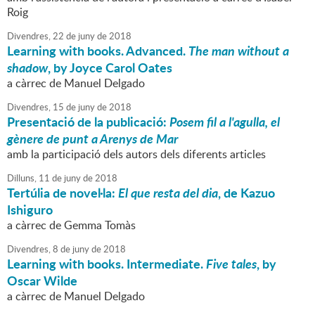
Roig
Divendres,
22
de
juny
de
2018
Learning with books. Advanced.
The man without a
shadow
, by Joyce Carol Oates
a càrrec de Manuel Delgado
Divendres,
15
de
juny
de
2018
Presentació de la publicació:
Posem fil a l'agulla, el
gènere de punt a Arenys de Mar
amb la participació dels autors dels diferents articles
Dilluns,
11
de
juny
de
2018
Tertúlia de novel·la:
El que resta del dia
, de Kazuo
Ishiguro
a càrrec de Gemma Tomàs
Divendres,
8
de
juny
de
2018
Learning with books. Intermediate.
Five tales
, by
Oscar Wilde
a càrrec de Manuel Delgado