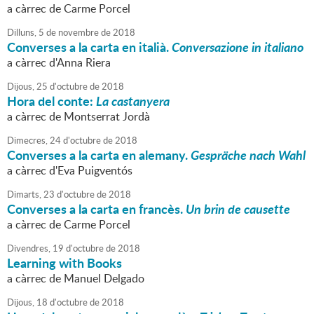
a càrrec de Carme Porcel
Dilluns,
5
de
novembre
de
2018
Converses a la carta en italià.
Conversazione in italiano
a càrrec d'Anna Riera
Dijous,
25
d'
octubre
de
2018
Hora del conte:
La castanyera
a càrrec de Montserrat Jordà
Dimecres,
24
d'
octubre
de
2018
Converses a la carta en alemany.
Gespräche nach Wahl
a càrrec d'Eva Puigventós
Dimarts,
23
d'
octubre
de
2018
Converses a la carta en francès.
Un brin de causette
a càrrec de Carme Porcel
Divendres,
19
d'
octubre
de
2018
Learning with Books
a càrrec de Manuel Delgado
Dijous,
18
d'
octubre
de
2018