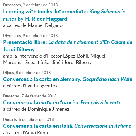
Divendres,
9
de
febrer
de
2018
Learning with books. Intermediate:
King Solomon´s
mines
by H. Rider Haggard
a càrrec de Manuel Delgado
Divendres,
9
de
febrer
de
2018
Presentació llibre:
La data de naixement d'En Colom
de
Jordi Bilbeny
amb la intervenció d'Hèctor López-Bofill, Miquel
Maresma, Sebastià Sardiné i Jordi Bilbeny
Dijous,
8
de
febrer
de
2018
Converses a la carta en alemany.
Gespräche nach Wahl
a càrrec d'Eva Puigventós
Dimecres,
7
de
febrer
de
2018
Converses a la carta en francès.
Français à la carte
a càrrec de Dominique Jiménez
Dimarts,
6
de
febrer
de
2018
Converses a la carta en italià.
Conversazione in italiano
a càrrec d'Anna Riera