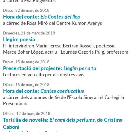
a càrrec d'Eva Puigventós
Dijous,
22
de
març
de
2018
Hora del conte:
Els Contes del llop
a càrrec de Rosa Miró del Centre Kumon Arenys
Dimecres,
21
de
març
de
2018
Llegim poesia
Hi intervindran Maria Teresa Bertran Rossell, poetessa,
Mercè Boher López, actriu i Lourdes Cazorla Puig, professora
Dijous,
15
de
març
de
2018
Presentació del projecte:
Llegim per a tu
Lectures en veu alta per als nostres avis
Dijous,
15
de
març
de
2018
Hora del conte:
Contes coeducatius
a càrrec dels alumnes de 6è de l'Escola Sinera i el Col·legi la
Presentació
Dilluns,
12
de
març
de
2018
Tertúlia de novel·la:
El camí dels perfums
, de Cristina
Caboni