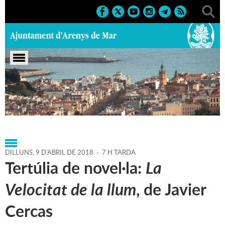
Portada
>
Agenda
>
09-04-
2018
>
Marcs
>
2018
>
Activitats literàries
DILLUNS,
9
D'
ABRIL
DE
2018
-
7 H TARDA
Tertúlia de novel·la:
La
Velocitat de la llum
, de Javier
Cercas