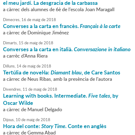
el meu jardí. La desgracia de la carbassa
a càrrec dels alumnes de 6è de l'escola Joan Maragall
Dimecres,
16
de
maig
de
2018
Converses a la carta en francès.
Français à la carte
a càrrec de Dominique Jiménez
Dimarts,
15
de
maig
de
2018
Converses a la carta en italià.
Conversazione in italiano
a carrèc d'Anna Riera
Dilluns,
14
de
maig
de
2018
Tertúlia de novel·la:
Diamant blau
, de Care Santos
a càrrec de Neus Ribas, amb la presència de l'autora
Divendres,
11
de
maig
de
2018
Learning with books. Intermediate.
Five tales
, by
Oscar Wilde
a càrrec de Manuel Delgado
Dijous,
10
de
maig
de
2018
Hora del conte:
Story Time.
Conte en anglès
a càrrec de Gemma Abad