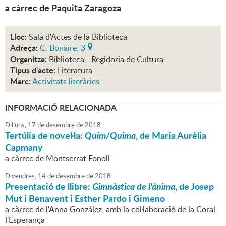
a càrrec de Paquita Zaragoza
Lloc:
Sala d'Actes de la Biblioteca
Adreça:
C. Bonaire, 3
Organitza:
Biblioteca - Regidoria de Cultura
Tipus d'acte:
Literatura
Marc:
Activitats literàries
INFORMACIÓ RELACIONADA
Dilluns,
17
de
desembre
de
2018
Tertúlia de novel·la:
Quim/Quima
, de Maria Aurèlia
Capmany
a càrrec de Montserrat Fonoll
Divendres,
14
de
desembre
de
2018
Presentació de llibre:
Gimnàstica de l'ànima
, de Josep
Mut i Benavent i Esther Pardo i Gimeno
a càrrec de l'Anna González, amb la col·laboració de la Coral
l'Esperança