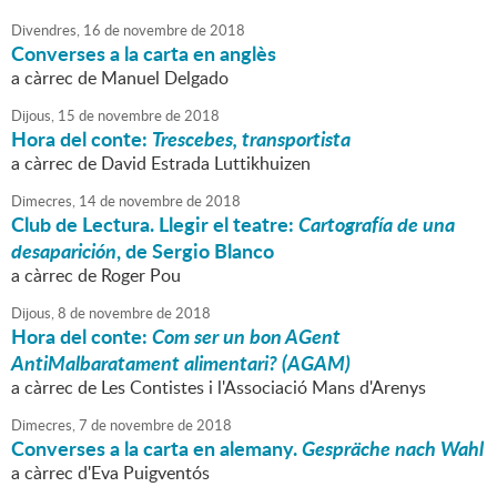
Divendres,
16
de
novembre
de
2018
Converses a la carta en anglès
a càrrec de Manuel Delgado
Dijous,
15
de
novembre
de
2018
Hora del conte:
Trescebes, transportista
a càrrec de David Estrada Luttikhuizen
Dimecres,
14
de
novembre
de
2018
Club de Lectura. Llegir el teatre:
Cartografía de una
desaparición
, de Sergio Blanco
a càrrec de Roger Pou
Dijous,
8
de
novembre
de
2018
Hora del conte:
Com ser un bon AGent
AntiMalbaratament alimentari? (AGAM)
a càrrec de Les Contistes i l'Associació Mans d'Arenys
Dimecres,
7
de
novembre
de
2018
Converses a la carta en alemany.
Gespräche nach Wahl
a càrrec d'Eva Puigventós