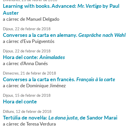
Learning with books. Advanced:
Mr. Vertigo
by Paul
Auster
a càrrec de Manuel Delgado
Dijous,
22
de
febrer
de
2018
Converses a la carta en alemany.
Gespräche nach Wahl
a càrrec d'Eva Puigventós
Dijous,
22
de
febrer
de
2018
Hora del conte:
Animalades
a càrrec d'Anna Danés
Dimecres,
21
de
febrer
de
2018
Converses a la carta en francès.
Français à la carte
a càrrec de Dominique Jiménez
Dijous,
15
de
febrer
de
2018
Hora del conte
Dilluns,
12
de
febrer
de
2018
Tertúlia de novel·la:
La dona justa
, de Sandor Marai
a càrrec de Teresa Verdura