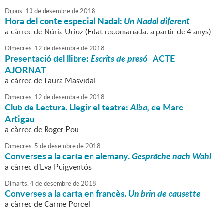
Dijous,
13
de
desembre
de
2018
Hora del conte especial Nadal:
Un Nadal diferent
a càrrec de Núria Urioz (Edat recomanada: a partir de 4 anys)
Dimecres,
12
de
desembre
de
2018
Presentació del llibre:
Escrits de presó
ACTE
AJORNAT
a càrrec de Laura Masvidal
Dimecres,
12
de
desembre
de
2018
Club de Lectura. Llegir el teatre:
Alba,
de Marc
Artigau
a càrrec de Roger Pou
Dimecres,
5
de
desembre
de
2018
Converses a la carta en alemany.
Gespräche nach Wahl
a càrrec d'Eva Puigventós
Dimarts,
4
de
desembre
de
2018
Converses a la carta en francès.
Un brin de causette
a càrrec de Carme Porcel