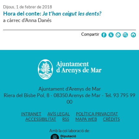
Dijous,
1
de
febrer
de
2018
Hora del conte:
Ja t'han caigut les dents?
a càrrec d'Anna Danés
Compartir
Ajuntament d'Arenys de Mar
Riera del Bisbe Pol, 8 - 08350 Arenys de Mar - Tel. 93 795 99
00
INTRANET
AVÍS LEGAL
POLÍTICA PRIVACITAT
ACCESSIBILITAT
RSS
MAPA WEB
CRÈDITS
Amb la col·laboració de: