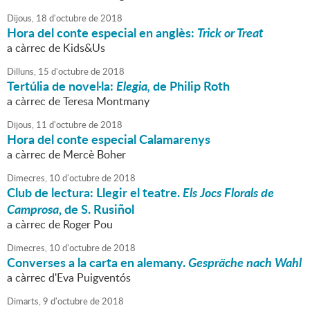
Dijous,
18
d'
octubre
de
2018
Hora del conte especial en anglès:
Trick or Treat
a càrrec de Kids&Us
Dilluns,
15
d'
octubre
de
2018
Tertúlia de novel·la:
Elegia,
de Philip Roth
a càrrec de Teresa Montmany
Dijous,
11
d'
octubre
de
2018
Hora del conte especial Calamarenys
a càrrec de Mercè Boher
Dimecres,
10
d'
octubre
de
2018
Club de lectura: Llegir el teatre.
Els Jocs Florals de
Camprosa
, de S. Rusiñol
a càrrec de Roger Pou
Dimecres,
10
d'
octubre
de
2018
Converses a la carta en alemany.
Gespräche nach Wahl
a càrrec d'Eva Puigventós
Dimarts,
9
d'
octubre
de
2018