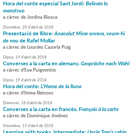
Hora del conte especial Sant Jordi:
Belindo lo
monstruo
a càrrec de Jordina Biosca
Divendres,
20
d'
abril
de
2018
Presentació de llibre:
Anacolut Mirar enrera, veure-hi
de nou
de Rafel Mollar
a càrrec de Lourdes Cazorla Puig
Dijous,
19
d'
abril
de
2018
Converses a la carta en alemany.
Gespräche nach Wahl
a càrrec d'Eva Puigventós
Dijous,
19
d'
abril
de
2018
Hora del conte:
L'Home de la lluna
a càrrec d'Imma Reinoso
Dimecres,
18
d'
abril
de
2018
Converses a la carta en francès.
Français à la carte
a càrrec de Dominique Jiménez
Divendres,
13
d'
abril
de
2018
Learning with books. Intermediate:
Uncle Tom's cabin
,