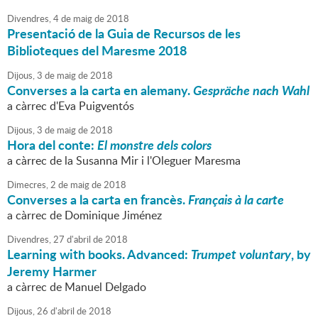
Divendres,
4
de
maig
de
2018
Presentació de la Guia de Recursos de les
Biblioteques del Maresme 2018
Dijous,
3
de
maig
de
2018
Converses a la carta en alemany.
Gespräche nach Wahl
a càrrec d'Eva Puigventós
Dijous,
3
de
maig
de
2018
Hora del conte:
El monstre dels colors
a càrrec de la Susanna Mir i l'Oleguer Maresma
Dimecres,
2
de
maig
de
2018
Converses a la carta en francès.
Français à la carte
a càrrec de Dominique Jiménez
Divendres,
27
d'
abril
de
2018
Learning with books. Advanced:
Trumpet voluntary
, by
Jeremy Harmer
a càrrec de Manuel Delgado
Dijous,
26
d'
abril
de
2018