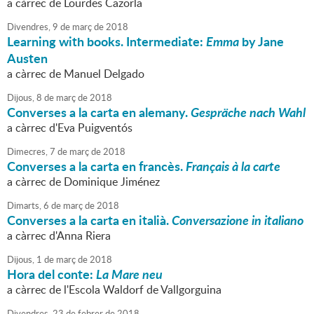
a càrrec de Lourdes Cazorla
Divendres,
9
de
març
de
2018
Learning with books. Intermediate:
Emma
by Jane
Austen
a càrrec de Manuel Delgado
Dijous,
8
de
març
de
2018
Converses a la carta en alemany.
Gespräche nach Wahl
a càrrec d'Eva Puigventós
Dimecres,
7
de
març
de
2018
Converses a la carta en francès.
Français à la carte
a càrrec de Dominique Jiménez
Dimarts,
6
de
març
de
2018
Converses a la carta en italià.
Conversazione in italiano
a càrrec d'Anna Riera
Dijous,
1
de
març
de
2018
Hora del conte:
La Mare neu
a càrrec de l'Escola Waldorf de Vallgorguina
Divendres,
23
de
febrer
de
2018