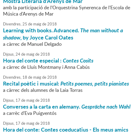
Mostra Literària d'Arenys de Mar
amb la participació de l'Orquestrina Synerenca de l'Escola de
Música d'Arenys de Mar
Divendres,
25
de
maig
de
2018
Learning with books. Advanced.
The man without a
shadow
, by Joyce Carol Oates
a càrrec de Manuel Delgado
Dijous,
24
de
maig
de
2018
Hora del conte especial :
Contes Cosits
a càrrec de Lluís Montmany i Anna Cabús
Divendres,
18
de
maig
de
2018
Recital poètic i musical:
Petits poemes, petits pianistes
a càrrec dels alumnes de la Laia Torras
Dijous,
17
de
maig
de
2018
Converses a la carta en alemany.
Gespräche nach Wahl
a carrèc d'Eva Puigventós
Dijous,
17
de
maig
de
2018
Hora del conte: Contes coeducatius - Els meus amics