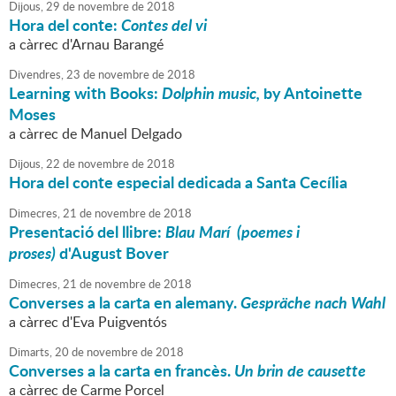
Dijous,
29
de
novembre
de
2018
Hora del conte:
Contes del vi
a càrrec d'Arnau Barangé
Divendres,
23
de
novembre
de
2018
Learning with Books:
Dolphin music,
by Antoinette
Moses
a càrrec de Manuel Delgado
Dijous,
22
de
novembre
de
2018
Hora del conte especial dedicada a Santa Cecília
Dimecres,
21
de
novembre
de
2018
Presentació del llibre:
Blau Marí (poemes i
proses)
d'August Bover
Dimecres,
21
de
novembre
de
2018
Converses a la carta en alemany.
Gespräche nach Wahl
a càrrec d'Eva Puigventós
Dimarts,
20
de
novembre
de
2018
Converses a la carta en francès.
Un brin de causette
a càrrec de Carme Porcel