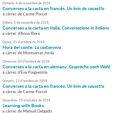
Dimarts,
6
de
novembre
de
2018
Converses a la carta en francès.
Un brin de causette
a càrrec de Carme Porcel
Dilluns,
5
de
novembre
de
2018
Converses a la carta en italià.
Conversazione in italiano
a càrrec d'Anna Riera
Dijous,
25
d'
octubre
de
2018
Hora del conte:
La castanyera
a càrrec de Montserrat Jordà
Dimecres,
24
d'
octubre
de
2018
Converses a la carta en alemany.
Gespräche nach Wahl
a càrrec d'Eva Puigventós
Dimarts,
23
d'
octubre
de
2018
Converses a la carta en francès.
Un brin de causette
a càrrec de Carme Porcel
Divendres,
19
d'
octubre
de
2018
Learning with Books
a càrrec de Manuel Delgado