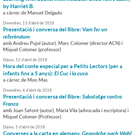
by Harriet B.
a càrrec de Manuel Delgado
Divendres,
13
d'
abril
de
2018
Presentació i conversa del llibre:
Vam fer un
referèndum
amb Andreu Pujol (autor), Marc Colomer (director ACN) i
Miquel Colomer (professor)
Dijous,
12
d'
abril
de
2018
Hora del conte especial per a Petits Lectors (per a
infants fins a 5 anys):
El Cuc i la cuca
a càrrec de Mon Mas
Divendres,
6
d'
abril
de
2018
Presentació i conversa del llibre:
Sabotatge contra
Franco
amb Joan Safont (autor), Maria Vila (advocada i escriptora) i
Miquel Colomer (Professor)
Dijous,
5
d'
abril
de
2018
Converses a la carta en alemany.
Gespräche nach Wahl