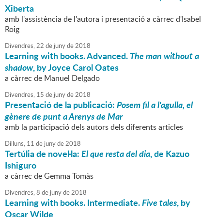
Xiberta
amb l'assistència de l'autora i presentació a càrrec d'Isabel
Roig
Divendres,
22
de
juny
de
2018
Learning with books. Advanced.
The man without a
shadow
, by Joyce Carol Oates
a càrrec de Manuel Delgado
Divendres,
15
de
juny
de
2018
Presentació de la publicació:
Posem fil a l'agulla, el
gènere de punt a Arenys de Mar
amb la participació dels autors dels diferents articles
Dilluns,
11
de
juny
de
2018
Tertúlia de novel·la:
El que resta del dia
, de Kazuo
Ishiguro
a càrrec de Gemma Tomàs
Divendres,
8
de
juny
de
2018
Learning with books. Intermediate.
Five tales
, by
Oscar Wilde