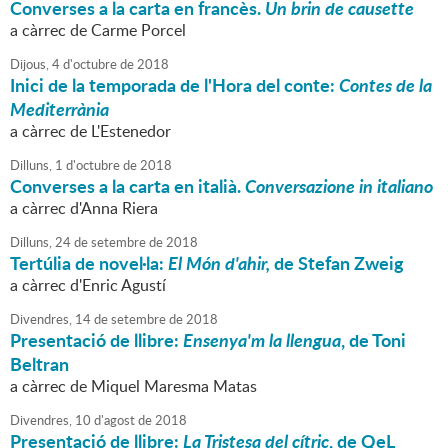
Converses a la carta en francès.
Un brin de causette
a càrrec de Carme Porcel
Dijous,
4
d'
octubre
de
2018
Inici de la temporada de l'Hora del conte:
Contes de la
Mediterrània
a càrrec de L'Estenedor
Dilluns,
1
d'
octubre
de
2018
Converses a la carta en italià.
Conversazione in italiano
a càrrec d'Anna Riera
Dilluns,
24
de
setembre
de
2018
Tertúlia de novel·la:
El Món d'ahir,
de Stefan Zweig
a càrrec d'Enric Agustí
Divendres,
14
de
setembre
de
2018
Presentació de llibre:
Ensenya'm la llengua
, de Toni
Beltran
a càrrec de Miquel Maresma Matas
Divendres,
10
d'
agost
de
2018
Presentació de llibre:
La Tristesa del cítric
, de QeL