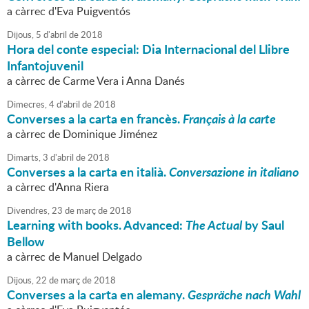
a càrrec d'Eva Puigventós
Dijous,
5
d'
abril
de
2018
Hora del conte especial: Dia Internacional del Llibre
Infantojuvenil
a càrrec de Carme Vera i Anna Danés
Dimecres,
4
d'
abril
de
2018
Converses a la carta en francès.
Français à la carte
a càrrec de Dominique Jiménez
Dimarts,
3
d'
abril
de
2018
Converses a la carta en italià.
Conversazione in italiano
a càrrec d'Anna Riera
Divendres,
23
de
març
de
2018
Learning with books. Advanced:
The Actual
by Saul
Bellow
a càrrec de Manuel Delgado
Dijous,
22
de
març
de
2018
Converses a la carta en alemany.
Gespräche nach Wahl