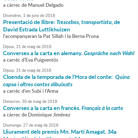
a càrrec de Manuel Delgado
Divendres,
1
de
juny
de
2018
Presentació de llibre:
Trescebes, transportista
, de
David Estrada Luttikhuizen
l'acompanyaran la Pat Sillah i la Berna Pruna
Dijous,
31
de
maig
de
2018
Converses a la carta en alemany.
Gespräche nach Wahl
a carrèc d'Eva Puigventós
Dijous,
31
de
maig
de
2018
Cloenda de la temporada de l'Hora del conte:
Quina
capsa i altres contes dibuixats
a carrèc d'en Subi i l'Anna
Dimecres,
30
de
maig
de
2018
Converses a la carta en francès.
Français à la carte
a càrrec de Dominique Jiménez
Diumenge,
27
de
maig
de
2018
Lliurament dels premis Mn. Martí Amagat. 34a