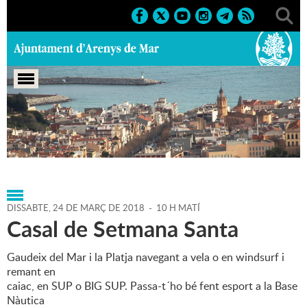
Portada
>
Agenda
>
24-03-
2018
>
Marcs
>
2018
>
Activitats esportives
DISSABTE,
24
DE
MARÇ
DE
2018
-
10 H MATÍ
Casal de Setmana Santa
Gaudeix del Mar i la Platja navegant a vela o en windsurf i
remant en
caiac, en SUP o BIG SUP. Passa-t´ho bé fent esport a la Base
Nàutica