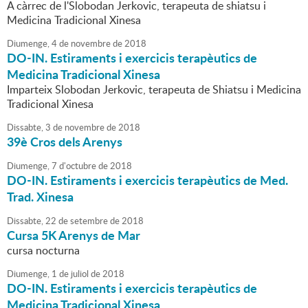
A càrrec de l'Slobodan Jerkovic, terapeuta de shiatsu i
Medicina Tradicional Xinesa
Diumenge,
4
de
novembre
de
2018
DO-IN. Estiraments i exercicis terapèutics de
Medicina Tradicional Xinesa
Imparteix Slobodan Jerkovic, terapeuta de Shiatsu i Medicina
Tradicional Xinesa
Dissabte,
3
de
novembre
de
2018
39è Cros dels Arenys
Diumenge,
7
d'
octubre
de
2018
DO-IN. Estiraments i exercicis terapèutics de Med.
Trad. Xinesa
Dissabte,
22
de
setembre
de
2018
Cursa 5K Arenys de Mar
cursa nocturna
Diumenge,
1
de
juliol
de
2018
DO-IN. Estiraments i exercicis terapèutics de
Medicina Tradicional Xinesa