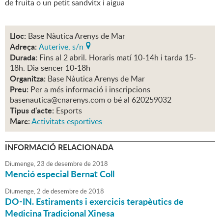
de fruita o un petit sandvitx i aigua
Lloc:
Base Nàutica Arenys de Mar
Adreça:
Auterive, s/n
Durada:
Fins al 2 abril. Horaris matí 10-14h i tarda 15-
18h. Dia sencer 10-18h
Organitza:
Base Nàutica Arenys de Mar
Preu:
Per a més informació i inscripcions
basenautica@cnarenys.com o bé al 620259032
Tipus d'acte:
Esports
Marc:
Activitats esportives
INFORMACIÓ RELACIONADA
Diumenge,
23
de
desembre
de
2018
Menció especial Bernat Coll
Diumenge,
2
de
desembre
de
2018
DO-IN. Estiraments i exercicis terapèutics de
Medicina Tradicional Xinesa