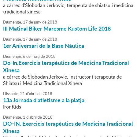
a càrrec d'Slobodan Jerkovic, terapeuta de shiatsu i medicina
tradicional xinesa
Diumenge,
17
de
juny
de
2018
III Matinal Biker Maresme Kustom Life 2018
Diumenge,
17
de
juny
de
2018
1er Aniversari de la Base Nàutica
Diumenge,
6
de
maig
de
2018
Do-In.Exercicis terapèutics de Medicina Tradicional
Xinesa
a càrrec de Slobodan Jerkovic, instructor i terapeuta de
Shiatsu i Medicina Tradicional Xinera
Dissabte,
21
d'
abril
de
2018
13a Jornada d'atletisme a la platja
IronKids
Diumenge,
1
d'
abril
de
2018
DO-IN. Exercicis terapèutics de Medicina Tradicional
Xinesa