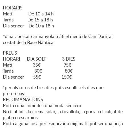
HORARIS
Matí De 10 a 14 h
Tarda De 15 a 18 h
Dia sencer De 10 a 18 h
*dinar: portar carmanyola o 5€ el menú de Can Dani, al
costat de la Base Nàutica
PREUS
HORARI DIA SOLT 3 DIES
Matí 35€ 95€
Tarda 30€ 80€
Dia sencer 55€ 150€
*per als torns de tres dies pots escollir els dies que
prefereixis
RECOMANACIONS
Porta roba còmode i una muda sencera
No t´oblidis la crema solar, la tovallola, la gorra i el calçat de
platja o escarpins
Porta alguna cosa per esmorzar a mig matí, pot ser una peça