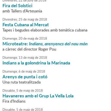
Divendres,
22
de
juny
de
2018
Fira del Solstici
amb Tallers d'Artesania
Divendres,
25
de
maig
de
2018
Festa Cubana al Mercat
Tapes i begudes elaborades amb temàtica cubana
Diumenge,
20
de
maig
de
2018
Microteatre:
Indians, arenyencs del nou món
a càrrec del director Roger Pou
Diumenge,
13
de
maig
de
2018
Indians a la golondrina la Marinada
Diumenge,
6
de
maig
de
2018
Arenys de punta i cotó
Una ruta teatralitzada
Dissabte,
5
de
maig
de
2018
Havaneres amb el Grup La Vella Lola
Fira d'Indians
Dissabte,
5
de
maig
de
2018