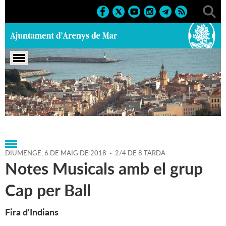
Portada
>
Agenda
>
06-05-2018
>
Marcs
>
2018
>
Fires
2018
DIUMENGE,
6
DE
MAIG
DE
2018
-
2/4 DE 8 TARDA
Notes Musicals amb el grup
Cap per Ball
Fira d'Indians