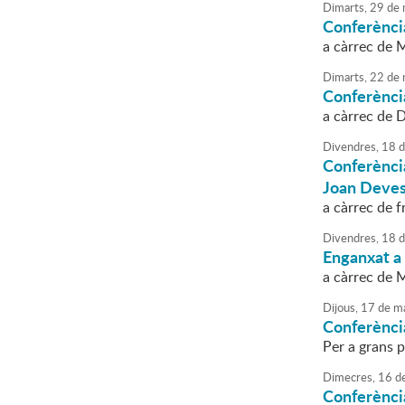
Dimarts,
29
de
Conferènci
a càrrec de 
Dimarts,
22
de
Conferènci
a càrrec de D
Divendres,
18
d
Conferènci
Joan Deve
a càrrec de f
Divendres,
18
d
Enganxat a
a càrrec de 
Dijous,
17
de
ma
Conferènci
Per a grans p
Dimecres,
16
d
Conferència