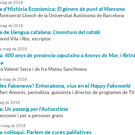
maig
de
2018
a d'Història Econòmica:
El gènere de punt al Maresme
Montserrat Llonch de la Universitat Autònoma de Barcelona
maig
de
2018
a de Llengua catalana:
L'aventura del català
avid Vila i Ros, escriptor
e
maig
de
2018
a:
400 anys de presència caputxina a Arenys de Mar
, i
Retra
sa
ra Valentí Serra i de fra Mateu Sanclimens
e
maig
de
2018
 les Fakenews? Enhorabona, vius en el
Happy Fakeworld
Marc Amorós, periodista, guionista i director de programes de TV
ig
de
2018
a:
Un passeig per l'Autoestima
ersones i per a persones grans
e
maig
de
2018
-col·loqui: Parlem de cures pal·liatives