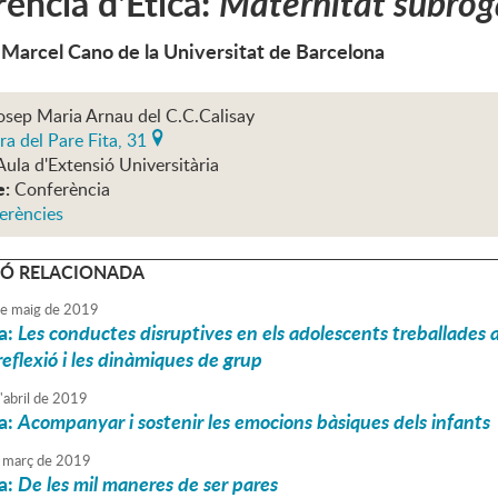
ència d'Ètica:
Maternitat subrog
 Marcel Cano de la Universitat de Barcelona
osep Maria Arnau del C.C.Calisay
ra del Pare Fita, 31
Aula d'Extensió Universitària
e:
Conferència
erències
Ó RELACIONADA
e
maig
de
2019
a:
Les conductes disruptives en els adolescents treballades a p
 reflexió i les dinàmiques de grup
'
abril
de
2019
a:
Acompanyar i sostenir les emocions bàsiques dels infants
març
de
2019
a:
De les mil maneres de ser pares