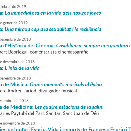
febrer
de
2019
a:
La immediatesa en la vida dels nostres joves
e
gener
de
2019
a:
Una mirada cap a la sexualitat i la resiliència
desembre
de
2018
a d'Història del Cinema:
Casablanca: sempre ens quedarà e
lbert Beorlegui, comentarista cinematogràfic
e
desembre
de
2018
a: L
'inici de la vida
desembre
de
2018
a de Música:
Grans moments musicals al Palau
Pere Andreu Jariod, divulgador musical
esembre
de
2018
a de Medicina:
Les quatre estacions de la salut
Carles Paytubí del Parc Sanitari Sant Joan de Déu
e
novembre
de
2018
s del notari Espriu. Vida i records de Francesc Espriu i To