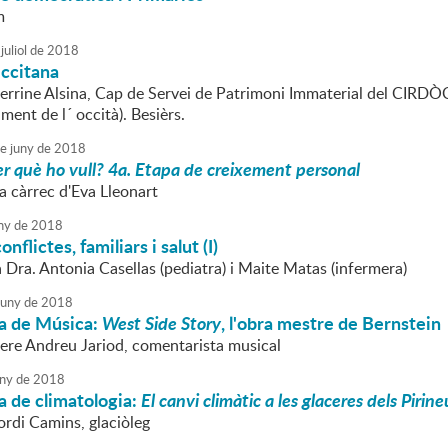
m
juliol
de
2018
ccitana
errine Alsina, Cap de Servei de Patrimoni Immaterial del CIRDÒC 
ent de l´ occità). Besièrs.
e
juny
de
2018
er què ho vull? 4a. Etapa de creixement personal
a càrrec d'Eva Lleonart
ny
de
2018
nflictes, familiars i salut (I)
a Dra. Antonia Casellas (pediatra) i Maite Matas (infermera)
juny
de
2018
a de Música:
West Side Story
, l'obra mestre de Bernstein
Pere Andreu Jariod, comentarista musical
ny
de
2018
a de climatologia:
El canvi climàtic a les glaceres dels Pirine
ordi Camins, glaciòleg