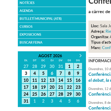
Confer
NOTÍCIES
a càrrec de
AGENDA
BUTLLETÍ MUNICIPAL (ATR)
Lloc:
Sala J
CURSOS
Adreça:
Rie
EXPOSICIONS
Organitza:
Tipus d'act
BUSCAR FEINA
Marc:
Conf
AGOST 2026
INFORMACI
DL
DT
DC
DJ
DV
DS
DG
27
28
29
30
31
1
2
Divendres,
10
d
3
4
5
6
7
8
9
Conferènci
el debat, la
10
11
12
13
14
15
16
17
18
19
20
21
22
23
Divendres,
12
d
Conferènci
24
25
26
27
28
29
30
31
1
2
3
4
5
6
Divendres,
8
de
Conferènci