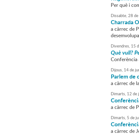
Per què i co
Dissabte,
28
de
Charrada O
a càrrec de P
desemvolupam
Divendres,
15
d
Què vull? P
Conferència 
Dijous,
14
de
ju
Parlem de co
a càrrec de l
Dimarts,
12
de
Conferènci
a càrrec de 
Dimarts,
5
de
ju
Conferènci
a càrrec de J