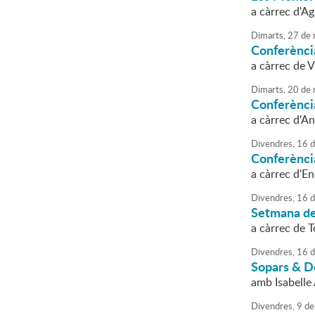
a càrrec d'Ag
Dimarts,
27
de
Conferènci
a càrrec de 
Dimarts,
20
de
Conferència
a càrrec d'A
Divendres,
16
d
Conferència
a càrrec d'En
Divendres,
16
d
Setmana de
a càrrec de 
Divendres,
16
d
Sopars & D
amb Isabelle
Divendres,
9
de