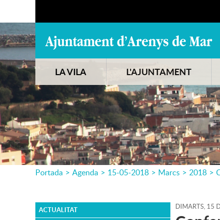
LA VILA
L'AJUNTAMENT
Portada
>
Agenda
>
15-05-2018
>
Marcs
>
2018
>
C
DIMARTS,
15
ACTUALITAT