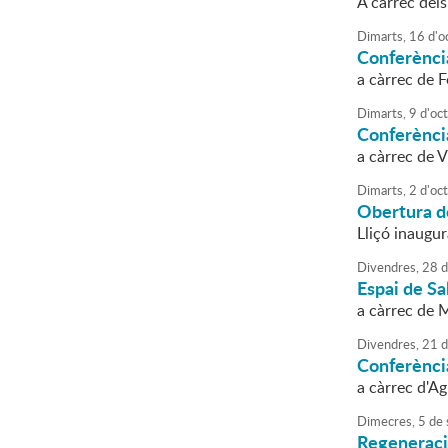
A càrrec del
Dimarts,
16
d'
o
Conferència
a càrrec de 
Dimarts,
9
d'
oc
Conferència
a càrrec de V
Dimarts,
2
d'
oc
Obertura de
Lliçó inaugur
Divendres,
28
d
Espai de Sa
a càrrec de 
Divendres,
21
d
Conferènci
a càrrec d'Ag
Dimecres,
5
de
Regeneraci