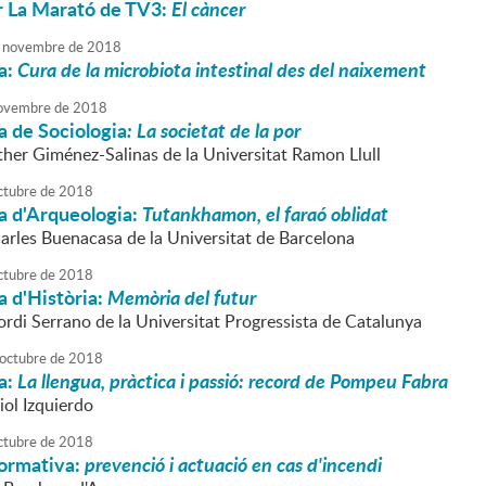
r La Marató de TV3:
El càncer
novembre
de
2018
a:
Cura de la microbiota intestinal des del naixement
ovembre
de
2018
a de Sociologia
: La societat de la por
sther Giménez-Salinas de la Universitat Ramon Llull
ctubre
de
2018
a d'Arqueologia:
Tutankhamon, el faraó oblidat
Carles Buenacasa de la Universitat de Barcelona
ctubre
de
2018
 d'Història:
Memòria del futur
ordi Serrano de la Universitat Progressista de Catalunya
octubre
de
2018
a:
La llengua, pràctica i passió: record de Pompeu Fabra
iol Izquierdo
ctubre
de
2018
formativa:
prevenció i actuació en cas d'incendi