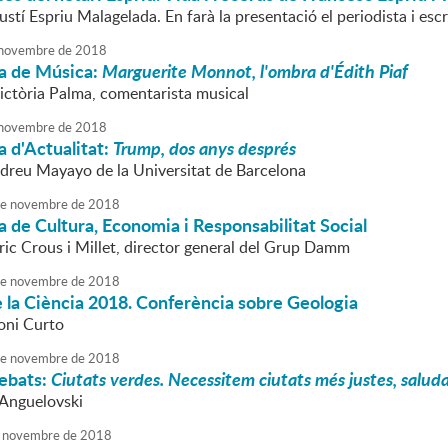
ustí Espriu Malagelada. En farà la presentació el periodista i esc
novembre
de
2018
a de Música:
Marguerite Monnot, l'ombra d'Édith Piaf
Victòria Palma, comentarista musical
novembre
de
2018
 d'Actualitat:
Trump, dos anys després
ndreu Mayayo de la Universitat de Barcelona
e
novembre
de
2018
 de Cultura, Economia i Responsabilitat Social
ric Crous i Millet, director general del Grup Damm
e
novembre
de
2018
 la Ciència 2018. Conferència sobre Geologia
Toni Curto
e
novembre
de
2018
ebats:
Ciutats verdes. Necessitem ciutats més justes, saludab
 Anguelovski
novembre
de
2018