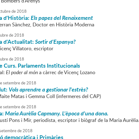
s Bombers d'Arenys
ctubre
de
2018
 d'Història:
Els papes del Renaixement
Ferran Sànchez, Doctor en Història Moderna
tubre
de
2018
 d'Actualitat:
Sortir d'Espanya?
icenç Villatoro, escriptor
tubre
de
2018
 Curs. Parlaments Institucionals
al:
El poder al món
a càrrec de Vicenç Lozano
e
setembre
de
2018
lut:
Vols aprendre a gestionar l'estrès?
Maite Matas i Gemma Coll (infermeres del CAP)
e
setembre
de
2018
a:
Maria Aurèlia Capmany. L'època d'una dona.
ustí Pons i Mir, periodista, escriptor i biògraf de la Maria Aurèlia
setembre
de
2018
ó democràtica i Primàries