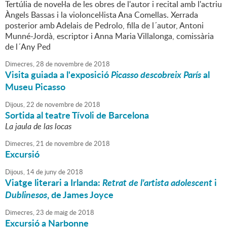
Tertúlia de novel·la de les obres de l'autor i recital amb l'actriu
Àngels Bassas i la violoncel·lista Ana Comellas. Xerrada
posterior amb Adelais de Pedrolo, filla de l´autor, Antoni
Munné-Jordà, escriptor i Anna Maria Villalonga, comissària
de l´Any Ped
Dimecres,
28
de
novembre
de
2018
Visita guiada a l'exposició
Picasso descobreix París
al
Museu Picasso
Dijous,
22
de
novembre
de
2018
Sortida al teatre Tívoli de Barcelona
La jaula de las locas
Dimecres,
21
de
novembre
de
2018
Excursió
Dijous,
14
de
juny
de
2018
Viatge literari a Irlanda:
Retrat de l'artista adolescent
i
Dublinesos
, de James Joyce
Dimecres,
23
de
maig
de
2018
Excursió a Narbonne