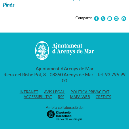
Pinós
Compartir
Ajuntament d'Arenys de Mar
Riera del Bisbe Pol, 8 - 08350 Arenys de Mar - Tel. 93 795 99
00
INTRANET
AVÍS LEGAL
POLÍTICA PRIVACITAT
ACCESSIBILITAT
RSS
MAPA WEB
CRÈDITS
Amb la col·laboració de: