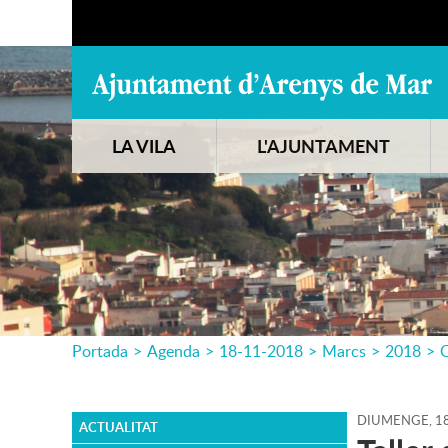
LA VILA
L'AJUNTAMENT
Portada
>
Agenda
>
18-11-2018
>
Marcs
>
2018
>
C
DIUMENGE,
1
ACTUALITAT