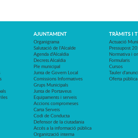
AJUNTAMENT
TRÀMITS I 
Organigrama
Actuació Muni
Salutació de l'Alcalde
Pressupost 2
Agenda d'Alcaldia
Normativa i o
Decrets Alcaldia
Formularis
Ple municipal
Cursos
s
Junta de Govern Local
Tauler d'anunci
s
Comissions Informatives
Oferta pública
Grups Municipals
als
Junta de Portaveus
viles
Equipaments i serveis
Accions compromeses
Carta Serveis
Codi de Conducta
Defensor de la ciutadania
Accés a la informació pública
Organització interna