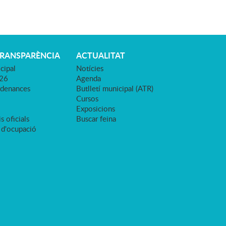
TRANSPARÈNCIA
ACTUALITAT
cipal
Notícies
026
Agenda
rdenances
Butlletí municipal (ATR)
Cursos
Exposicions
s oficials
Buscar feina
 d'ocupació