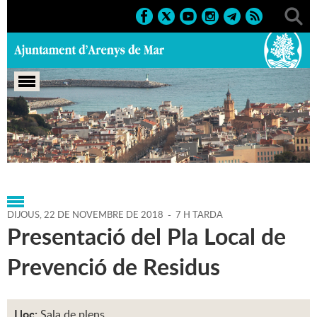
Portada
>
Regidories
>
Medi Ambient
>
Agenda
>
22-11-
2018
DIJOUS,
22
DE
NOVEMBRE
DE
2018
-
7 H TARDA
Presentació del Pla Local de
Prevenció de Residus
Lloc:
Sala de plens