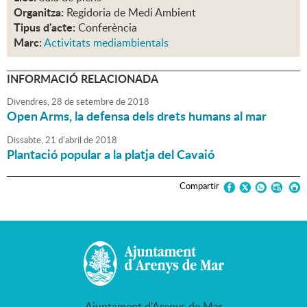
Organitza:
Regidoria de Medi Ambient
Tipus d'acte:
Conferència
Marc:
Activitats mediambientals
INFORMACIÓ RELACIONADA
Divendres,
28
de
setembre
de
2018
Open Arms, la defensa dels drets humans al mar
Dissabte,
21
d'
abril
de
2018
Plantació popular a la platja del Cavaió
Compartir
Ajuntament d'Arenys de Mar