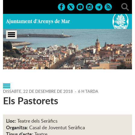
Portada
>
Agenda
>
22-12-2018
>
Marcs
>
2018
>
Nadal
2018
DISSABTE,
22
DE
DESEMBRE
DE
2018
-
6 H TARDA
Els Pastorets
Lloc:
Teatre dels Seràfics
Organitza:
Casal de Joventut Seràfica
Tipus d'acte:
Teatre