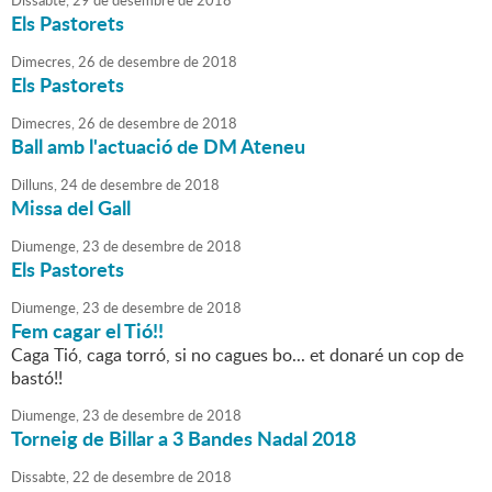
Dissabte,
29
de
desembre
de
2018
Els Pastorets
Dimecres,
26
de
desembre
de
2018
Els Pastorets
Dimecres,
26
de
desembre
de
2018
Ball amb l'actuació de DM Ateneu
Dilluns,
24
de
desembre
de
2018
Missa del Gall
Diumenge,
23
de
desembre
de
2018
Els Pastorets
Diumenge,
23
de
desembre
de
2018
Fem cagar el Tió!!
Caga Tió, caga torró, si no cagues bo... et donaré un cop de
bastó!!
Diumenge,
23
de
desembre
de
2018
Torneig de Billar a 3 Bandes Nadal 2018
Dissabte,
22
de
desembre
de
2018