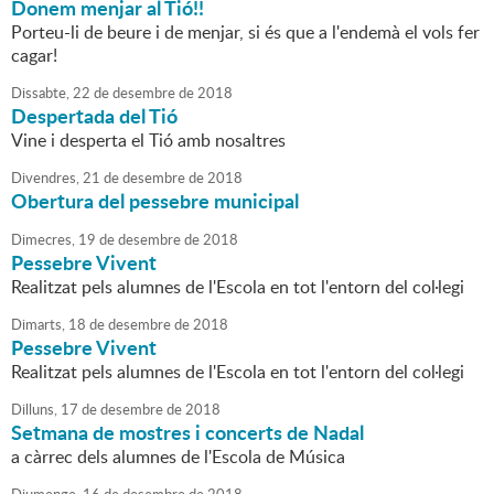
Donem menjar al Tió!!
Porteu-li de beure i de menjar, si és que a l'endemà el vols fer
cagar!
Dissabte,
22
de
desembre
de
2018
Despertada del Tió
Vine i desperta el Tió amb nosaltres
Divendres,
21
de
desembre
de
2018
Obertura del pessebre municipal
Dimecres,
19
de
desembre
de
2018
Pessebre Vivent
Realitzat pels alumnes de l'Escola en tot l'entorn del col·legi
Dimarts,
18
de
desembre
de
2018
Pessebre Vivent
Realitzat pels alumnes de l'Escola en tot l'entorn del col·legi
Dilluns,
17
de
desembre
de
2018
Setmana de mostres i concerts de Nadal
a càrrec dels alumnes de l'Escola de Música