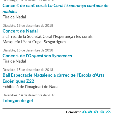
Diumenge,
16
de
desembre
de
2018
Concert de cant coral:
La Coral l'Esperança cantada de
nadales
Fira de Nadal
Dissabte,
15
de
desembre
de
2018
Concert de Nadal
a càrrec de la Societat Coral l'Esperança i les corals
Masquefa i Sant Cugat Sesgarrigues
Dissabte,
15
de
desembre
de
2018
Concert de l'
Orquestrina Synerenca
Fira de Nadal
Dissabte,
15
de
desembre
de
2018
Ball Espectacle Nadalenc a càrrec de l'Escola d'Arts
Escèniques Z22
Exhibició de l'imaginari de Nadal
Divendres,
14
de
desembre
de
2018
Tobogan de gel
Compartir