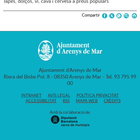
Tapes, dolços, vi, cava i cervesa a preus populars
Compartir
Ajuntament d'Arenys de Mar
Riera del Bisbe Pol, 8 - 08350 Arenys de Mar - Tel. 93 795 99
00
INTRANET
AVÍS LEGAL
POLÍTICA PRIVACITAT
ACCESSIBILITAT
RSS
MAPA WEB
CRÈDITS
Amb la col·laboració de: