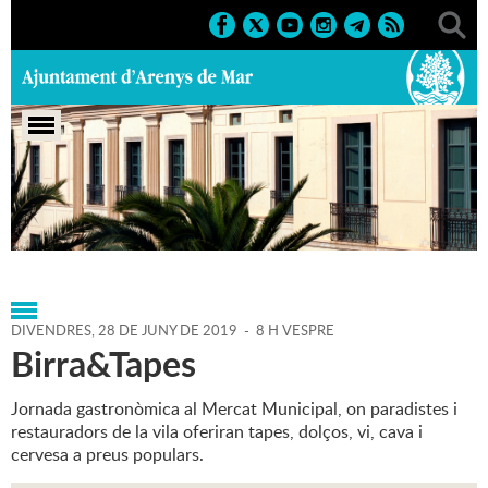
Portada
>
Agenda
>
28-06-2019
>
Marcs
>
2019
>
Tapes al
Mercat
DIVENDRES,
28
DE
JUNY
DE
2019
-
8 H VESPRE
Birra&Tapes
Jornada gastronòmica al Mercat Municipal, on paradistes i
restauradors de la vila oferiran tapes, dolços, vi, cava i
cervesa a preus populars.