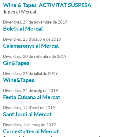
Wine & Tapes ACTIVITAT SUSPESA
Tapes al Mercat
Divendres,
29
de
novembre
de
2019
Bolets al Mercat
Divendres,
25
d'
octubre
de
2019
Calamarenys al Mercat
Divendres,
20
de
setembre
de
2019
Gin&Tapes
Divendres,
26
de
juliol
de
2019
Wine&Tapes
Divendres,
24
de
maig
de
2019
Festa Cubana al Mercat
Divendres,
12
d'
abril
de
2019
Sant Jordi al Mercat
Divendres,
1
de
març
de
2019
Carnestoltes al Mercat