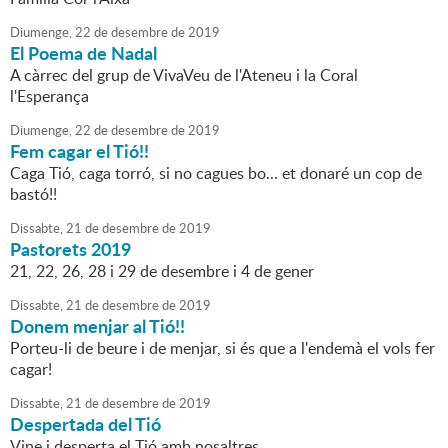
Diumenge,
22
de
desembre
de
2019
El Poema de Nadal
A càrrec del grup de VivaVeu de l'Ateneu i la Coral
l'Esperança
Diumenge,
22
de
desembre
de
2019
Fem cagar el Tió!!
Caga Tió, caga torró, si no cagues bo... et donaré un cop de
bastó!!
Dissabte,
21
de
desembre
de
2019
Pastorets 2019
21, 22, 26, 28 i 29 de desembre i 4 de gener
Dissabte,
21
de
desembre
de
2019
Donem menjar al Tió!!
Porteu-li de beure i de menjar, si és que a l'endemà el vols fer
cagar!
Dissabte,
21
de
desembre
de
2019
Despertada del Tió
Vine i desperta el Tió amb nosaltres