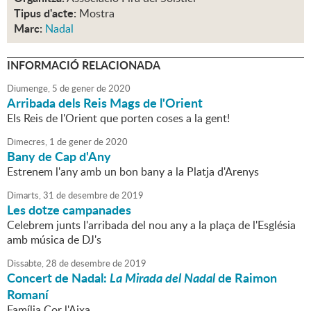
Tipus d'acte:
Mostra
Marc:
Nadal
INFORMACIÓ RELACIONADA
Diumenge,
5
de
gener
de
2020
Arribada dels Reis Mags de l'Orient
Els Reis de l'Orient que porten coses a la gent!
Dimecres,
1
de
gener
de
2020
Bany de Cap d'Any
Estrenem l'any amb un bon bany a la Platja d'Arenys
Dimarts,
31
de
desembre
de
2019
Les dotze campanades
Celebrem junts l'arribada del nou any a la plaça de l'Església
amb música de DJ's
Dissabte,
28
de
desembre
de
2019
Concert de Nadal:
La Mirada del Nadal
de Raimon
Romaní
Família Cor l'Aixa