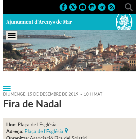
Portada
>
Agenda
>
15-12-
2019
>
Marcs
>
Festes
>
2019
>
Nadal
DIUMENGE,
15
DE
DESEMBRE
DE
2019
-
10 H MATÍ
Fira de Nadal
Lloc:
Plaça de l'Església
Adreça:
Plaça de l'Església
Organitza:
Associació Fira del Solstici