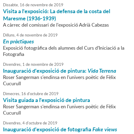
Dissabte,
16
de
novembre
de
2019
Visita a l'exposició: La defensa de la costa del
Maresme (1936-1939)
A càrrec del comissari de l'exposició Adrià Cabezas
Dilluns,
4
de
novembre
de
2019
En pràctiques
Exposició fotogràfica dels alumnes del Curs d'Iniciació a la
Fotografia
Divendres,
1
de
novembre
de
2019
Inauguració d'exposició de pintura:
Vida Terrena
Roser Sangerman s'endinsa en l'univers poètic de Fèlix
Cucurull
Dimecres,
16
d'
octubre
de
2019
Visita guiada a l'exposició de pintura
Roser Sangerman s'endinsa en l'univers poètic de Fèlix
Cucurull
Divendres,
4
d'
octubre
de
2019
Inauguració d'exposició de fotografia
Fake views