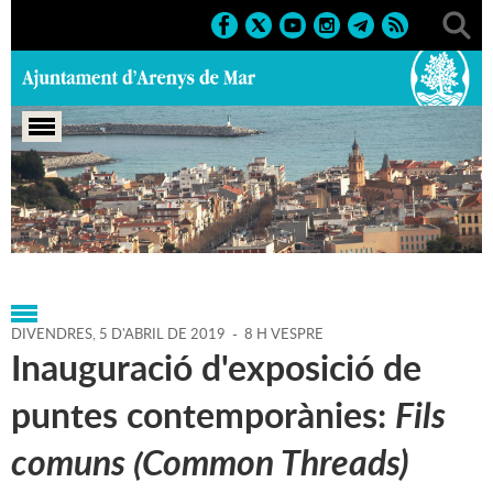
Portada
>
Agenda
>
05-04-
2019
>
Marcs
>
Culturals
>
2019
>
Exposicions
DIVENDRES,
5
D'
ABRIL
DE
2019
-
8 H VESPRE
Inauguració d'exposició de
puntes contemporànies:
Fils
comuns (Common Threads)