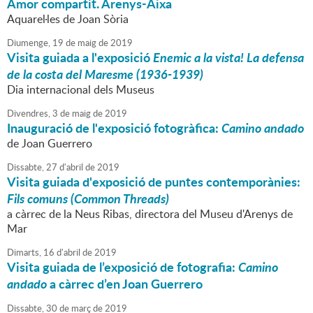
Amor compartit. Arenys-Aixa
Aquarel·les de Joan Sòria
Diumenge,
19
de
maig
de
2019
Visita guiada a l'exposició
Enemic a la vista! La defensa
de la costa del Maresme (1936-1939)
Dia internacional dels Museus
Divendres,
3
de
maig
de
2019
Inauguració de l'exposició fotogràfica:
Camino andado
de Joan Guerrero
Dissabte,
27
d'
abril
de
2019
Visita guiada d'exposició de puntes contemporànies:
Fils comuns (Common Threads)
a càrrec de la Neus Ribas, directora del Museu d'Arenys de
Mar
Dimarts,
16
d'
abril
de
2019
Visita guiada de l’exposició de fotografia:
Camino
andado
a càrrec d’en Joan Guerrero
Dissabte,
30
de
març
de
2019