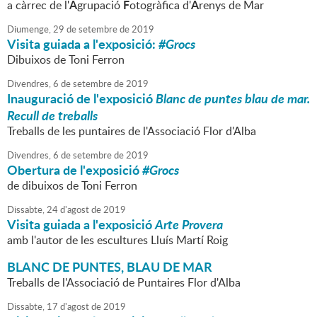
A
F
A
a càrrec de l'
grupació
otogràfica d'
renys de Mar
Diumenge,
29
de
setembre
de
2019
Visita guiada a l'exposició:
#Grocs
Dibuixos de Toni Ferron
Divendres,
6
de
setembre
de
2019
Inauguració de l'exposició
Blanc de puntes blau de mar.
Recull de treballs
Treballs de les puntaires de l'Associació Flor d'Alba
Divendres,
6
de
setembre
de
2019
Obertura de l'exposició
#Grocs
de dibuixos de Toni Ferron
Dissabte,
24
d'
agost
de
2019
Visita guiada a l'exposició
Arte Provera
amb l'autor de les escultures Lluís Martí Roig
BLANC DE PUNTES, BLAU DE MAR
Treballs de l'Associació de Puntaires Flor d'Alba
Dissabte,
17
d'
agost
de
2019