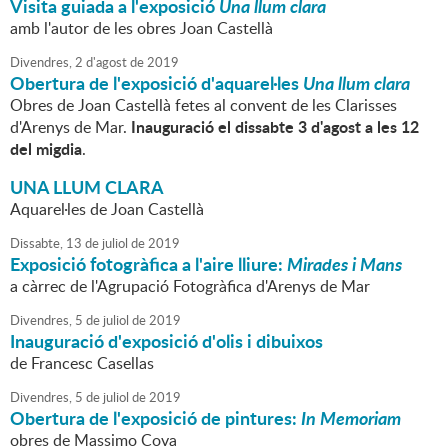
Visita guiada a l'exposició
Una llum clara
amb l'autor de les obres Joan Castellà
Divendres,
2
d'
agost
de
2019
Obertura de l'exposició d'aquarel·les
Una llum clara
Obres de Joan Castellà fetes al convent de les Clarisses
Inauguració el dissabte 3 d'agost a les 12
d'Arenys de Mar.
del migdia
.
UNA LLUM CLARA
Aquarel·les de Joan Castellà
Dissabte,
13
de
juliol
de
2019
Exposició fotogràfica a l'aire lliure:
Mirades i Mans
a càrrec de l'Agrupació Fotogràfica d'Arenys de Mar
Divendres,
5
de
juliol
de
2019
Inauguració d'exposició d'olis i dibuixos
de Francesc Casellas
Divendres,
5
de
juliol
de
2019
Obertura de l'exposició de pintures:
In Memoriam
obres de Massimo Cova