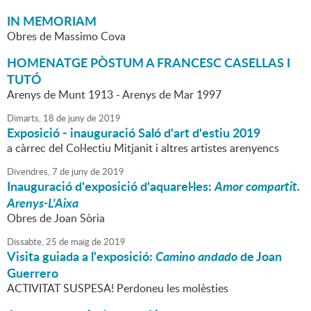
IN MEMORIAM
Obres de Massimo Cova
HOMENATGE PÒSTUM A FRANCESC CASELLAS I
TUTÓ
Arenys de Munt 1913 - Arenys de Mar 1997
Dimarts,
18
de
juny
de
2019
Exposició - inauguració Saló d'art d'estiu 2019
a càrrec del Col·lectiu Mitjanit i altres artistes arenyencs
Divendres,
7
de
juny
de
2019
Inauguració d'exposició d'aquarel·les:
Amor compartit.
Arenys-L'Aixa
Obres de Joan Sòria
Dissabte,
25
de
maig
de
2019
Visita guiada a l'exposició:
Camino andado
de Joan
Guerrero
ACTIVITAT SUSPESA! Perdoneu les molèsties