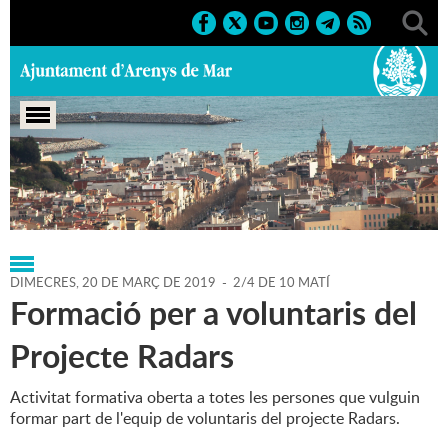
Portada
>
Regidories
>
Gent Gran
>
Agenda
>
20-03-2019
DIMECRES,
20
DE
MARÇ
DE
2019
-
2/4 DE 10 MATÍ
Formació per a voluntaris del
Projecte Radars
Activitat formativa oberta a totes les persones que vulguin
formar part de l'equip de voluntaris del projecte Radars.