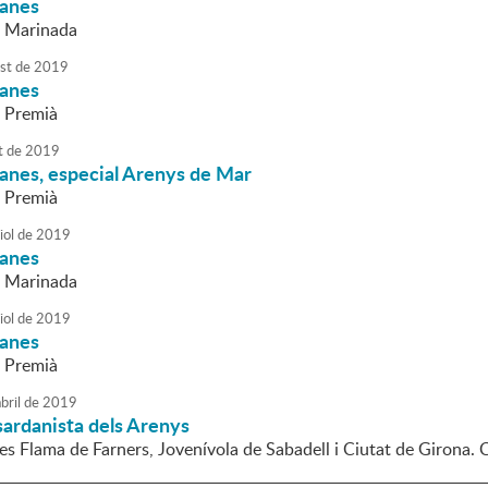
danes
a Marinada
st
de
2019
danes
 Premià
t
de
2019
anes, especial Arenys de Mar
 Premià
iol
de
2019
danes
a Marinada
iol
de
2019
danes
 Premià
bril
de
2019
sardanista dels Arenys
es Flama de Farners, Jovenívola de Sabadell i Ciutat de Girona. 