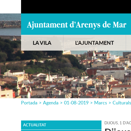
LA VILA
L'AJUNTAMENT
Portada
>
Agenda
>
01-08-2019
>
Marcs
>
Cultural
DIJOUS,
1
D'
A
ACTUALITAT