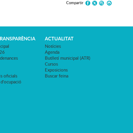
Compartir
TRANSPARÈNCIA
ACTUALITAT
cipal
Notícies
026
Agenda
rdenances
Butlletí municipal (ATR)
Cursos
Exposicions
s oficials
Buscar feina
 d'ocupació