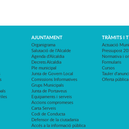
AJUNTAMENT
TRÀMITS I 
Organigrama
Actuació Muni
Salutació de l'Alcalde
Pressupost 2
Agenda d'Alcaldia
Normativa i o
Decrets Alcaldia
Formularis
Ple municipal
Cursos
s
Junta de Govern Local
Tauler d'anunci
s
Comissions Informatives
Oferta pública
Grups Municipals
als
Junta de Portaveus
viles
Equipaments i serveis
Accions compromeses
Carta Serveis
Codi de Conducta
Defensor de la ciutadania
Accés a la informació pública