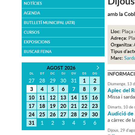
Dijous
NOTÍCIES
amb la Cob
AGENDA
BUTLLETÍ MUNICIPAL (ATR)
Lloc:
Plaça 
CURSOS
Adreça:
Pla
EXPOSICIONS
Organitza:
Tipus d'act
BUSCAR FEINA
Marc:
Sard
AGOST 2026
INFORMACI
DL
DT
DC
DJ
DV
DS
DG
27
28
29
30
31
1
2
Diumenge,
13
d
3
4
5
6
7
8
9
Aplec del
Missa i sard
10
11
12
13
14
15
16
17
18
19
20
21
22
23
Dimarts,
10
de
Audició de
24
25
26
27
28
29
30
a càrrec de l
31
1
2
3
4
5
6
Dijous,
29
d'
ago