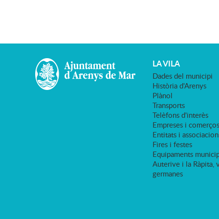
LA VILA
Dades del municipi
Història d'Arenys
Plànol
Transports
Telèfons d'interès
Empreses i comerço
Entitats i associacion
Fires i festes
Equipaments municip
Auterive i la Ràpita, 
germanes