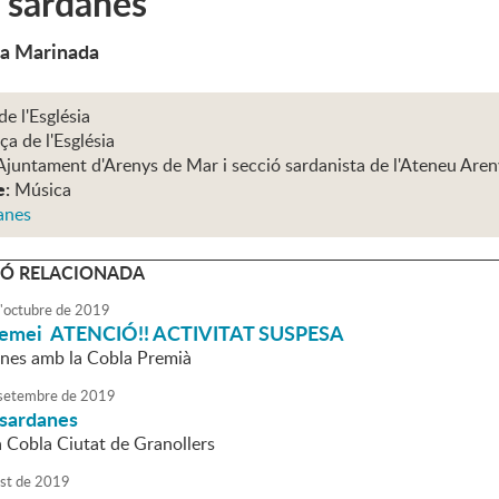
 sardanes
la Marinada
de l'Església
ça de l'Església
Ajuntament d'Arenys de Mar i secció sardanista de l'Ateneu Are
e:
Música
anes
Ó RELACIONADA
'
octubre
de
2019
 Remei ATENCIÓ!! ACTIVITAT SUSPESA
anes amb la Cobla Premià
setembre
de
2019
 sardanes
a Cobla Ciutat de Granollers
st
de
2019