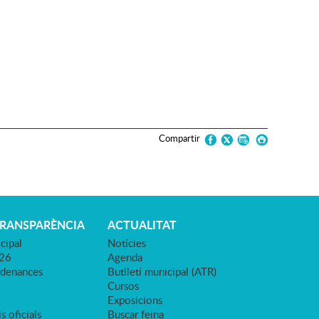
Compartir
TRANSPARÈNCIA
ACTUALITAT
cipal
Notícies
026
Agenda
rdenances
Butlletí municipal (ATR)
Cursos
Exposicions
s oficials
Buscar feina