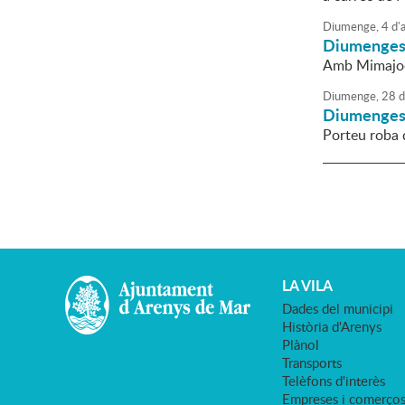
Diumenge,
4
d'
Diumenges i
Amb Mimajoc
Diumenge,
28
d
Diumenges i
Porteu roba 
LA VILA
Dades del municipi
Història d'Arenys
Plànol
Transports
Telèfons d'interès
Empreses i comerço