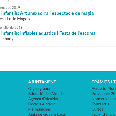
agost
de
2019
nfantils: Art amb sorra i espectacle de màgia
s i Enric Magoo
e
juliol
de
2019
nfantils: Inflables aquàtics i Festa de l'escuma
de bany!
AJUNTAMENT
TRÀMITS I 
Organigrama
Actuació Muni
Salutació de l'Alcalde
Pressupost 2
Agenda d'Alcaldia
Normativa i o
Decrets Alcaldia
Formularis
Ple municipal
Cursos
s
Junta de Govern Local
Tauler d'anunci