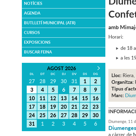
Diumen
NOTÍCIES
Confet
AGENDA
BUTLLETÍ MUNICIPAL (ATR)
amb Mimajo
CURSOS
Horari:
EXPOSICIONS
de 18 a
BUSCAR FEINA
a les 1
AGOST 2026
DL
DT
DC
DJ
DV
DS
DG
Lloc:
Riera,
27
28
29
30
31
1
2
Organitza:
Tipus d'act
3
4
5
6
7
8
9
Marc:
Dium
10
11
12
13
14
15
16
17
18
19
20
21
22
23
INFORMACI
24
25
26
27
28
29
30
Diumenge,
11
d
31
1
2
3
4
5
6
Diumenges i
a càrrec de 