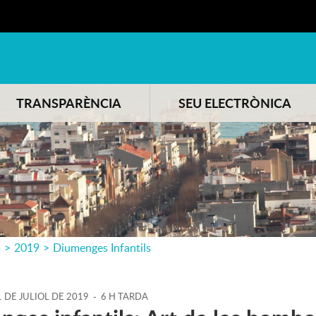
TRANSPARÈNCIA
SEU ELECTRÒNICA
s
>
2019
>
Diumenges Infantils
1
DE
JULIOL
DE
2019
-
6 H TARDA