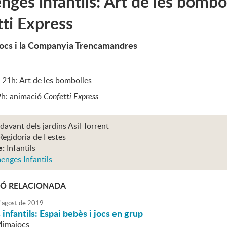
ges infantils: Art de les bomboll
ti Express
cs i la Companyia Trencamandres
 21h: Art de les bombolles
9h: animació
Confetti Express
 davant dels jardins Asil Torrent
Regidoria de Festes
e:
Infantils
enges Infantils
Ó RELACIONADA
'
agost
de
2019
nfantils: Espai bebès i jocs en grup
Mimajocs