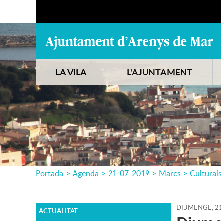
LA VILA
L'AJUNTAMENT
Portada
>
Agenda
>
21-07-2019
>
Marcs
>
Cultural
DIUMENGE,
2
ACTUALITAT