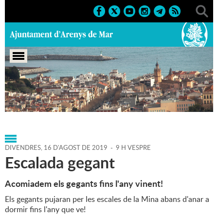
Portada
>
Agenda
>
16-08-
2019
>
Marcs
>
Festes
>
2019
>
Sant Roc
DIVENDRES,
16
D'
AGOST
DE
2019
-
9 H VESPRE
Escalada gegant
Acomiadem els gegants fins l'any vinent!
Els gegants pujaran per les escales de la Mina abans d'anar a
dormir fins l'any que ve!