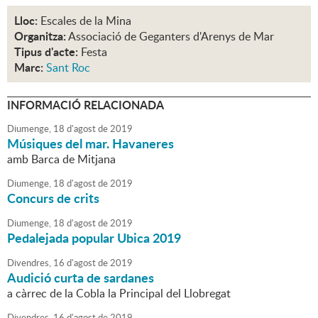
Lloc:
Escales de la Mina
Organitza:
Associació de Geganters d'Arenys de Mar
Tipus d'acte:
Festa
Marc:
Sant Roc
INFORMACIÓ RELACIONADA
Diumenge,
18
d'
agost
de
2019
Músiques del mar. Havaneres
amb Barca de Mitjana
Diumenge,
18
d'
agost
de
2019
Concurs de crits
Diumenge,
18
d'
agost
de
2019
Pedalejada popular Ubica 2019
Divendres,
16
d'
agost
de
2019
Audició curta de sardanes
a càrrec de la Cobla la Principal del Llobregat
Divendres,
16
d'
agost
de
2019