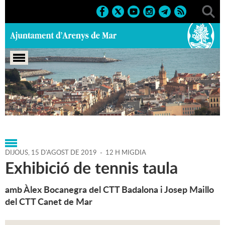
Portada
>
Agenda
>
15-08-
2019
>
Marcs
>
Festes
>
2019
>
Sant Roc
DIJOUS,
15
D'
AGOST
DE
2019
-
12 H MIGDIA
Exhibició de tennis taula
amb Àlex Bocanegra del CTT Badalona i Josep Maillo
del CTT Canet de Mar