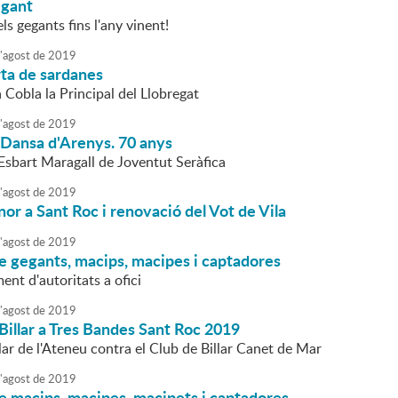
egant
s gegants fins l'any vinent!
'
agost
de
2019
rta de sardanes
a Cobla la Principal del Llobregat
'
agost
de
2019
 Dansa d'Arenys. 70 anys
'Esbart Maragall de Joventut Seràfica
'
agost
de
2019
nor a Sant Roc i renovació del Vot de Vila
'
agost
de
2019
e gegants, macips, macipes i captadores
t d'autoritats a ofici
'
agost
de
2019
Billar a Tres Bandes Sant Roc 2019
lar de l'Ateneu contra el Club de Billar Canet de Mar
'
agost
de
2019
e macips, macipes, macipets i captadores