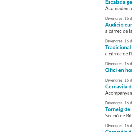
Escalada g
Acomiadem el
Divendres,
16
d
Audició cu
a càrrec de l
Divendres,
16
d
Tradicional
a càrrec de l
Divendres,
16
d
Ofici en ho
Divendres,
16
d
Cercavila d
Acompanyamen
Divendres,
16
d
Torneig de 
Secció de Bil
Divendres,
16
d
Cercavila d