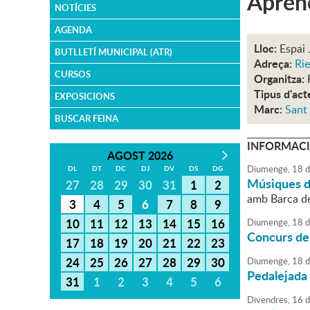
Aprene
NOTÍCIES
AGENDA
Lloc:
Espai 
BUTLLETÍ MUNICIPAL (ATR)
Adreça:
Rie
CURSOS
Organitza:
Tipus d'act
EXPOSICIONS
Marc:
Sant
BUSCAR FEINA
INFORMACI
AGOST 2026
Diumenge,
18
d
DL
DT
DC
DJ
DV
DS
DG
Músiques d
27
28
29
30
31
1
2
amb Barca d
3
4
5
6
7
8
9
10
11
12
13
14
15
16
Diumenge,
18
d
Concurs de 
17
18
19
20
21
22
23
24
25
26
27
28
29
30
Diumenge,
18
d
Pedalejada
31
1
2
3
4
5
6
Divendres,
16
d