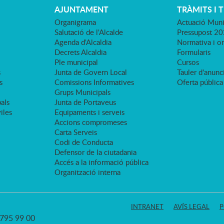
AJUNTAMENT
TRÀMITS I 
Organigrama
Actuació Muni
Salutació de l'Alcalde
Pressupost 2
Agenda d'Alcaldia
Normativa i o
Decrets Alcaldia
Formularis
Ple municipal
Cursos
s
Junta de Govern Local
Tauler d'anunci
s
Comissions Informatives
Oferta pública
Grups Municipals
als
Junta de Portaveus
viles
Equipaments i serveis
Accions compromeses
Carta Serveis
Codi de Conducta
Defensor de la ciutadania
Accés a la informació pública
Organització interna
INTRANET
AVÍS LEGAL
P
3 795 99 00