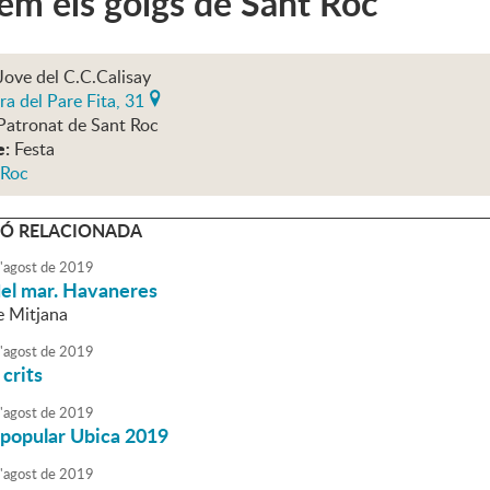
m els goigs de Sant Roc
Jove del C.C.Calisay
ra del Pare Fita, 31
Patronat de Sant Roc
e:
Festa
 Roc
Ó RELACIONADA
'
agost
de
2019
el mar. Havaneres
e Mitjana
'
agost
de
2019
crits
'
agost
de
2019
 popular Ubica 2019
'
agost
de
2019