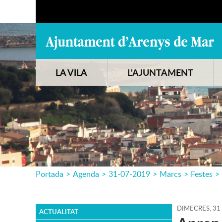
LA VILA
L'AJUNTAMENT
Portada
>
Agenda
>
31-07-2019
>
Marcs
>
Festes
>
DIMECRES,
31
ACTUALITAT