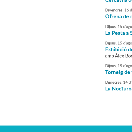
Divendres,
16
d
Ofrena de m
Dijous,
15
d'
ago
La Pesta a 
Dijous,
15
d'
ago
Exhibició d
amb Àlex Boc
Dijous,
15
d'
ago
Torneig de 
Dimecres,
14
d'
La Nocturn