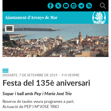
Portada
>
Agenda
>
07-09-
2019
>
Marcs
>
Festes
>
2019
>
Festes de carrer
DISSABTE,
7
DE
SETEMBRE
DE
2019
-
9 H VESPRE
Festa del 135è aniversari
Sopar i ball amb
Pep i Maria José Trio
Reserva de taules veura programes a part.
Actuació de PEP I MªJOSE TRIO