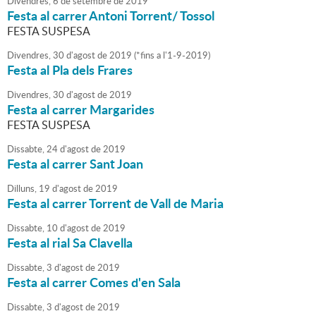
Divendres,
6
de
setembre
de
2019
Festa al carrer Antoni Torrent/ Tossol
FESTA SUSPESA
Divendres,
30
d'
agost
de
2019
(
*fins a l'1-9-2019
)
Festa al Pla dels Frares
Divendres,
30
d'
agost
de
2019
Festa al carrer Margarides
FESTA SUSPESA
Dissabte,
24
d'
agost
de
2019
Festa al carrer Sant Joan
Dilluns,
19
d'
agost
de
2019
Festa al carrer Torrent de Vall de Maria
Dissabte,
10
d'
agost
de
2019
Festa al rial Sa Clavella
Dissabte,
3
d'
agost
de
2019
Festa al carrer Comes d'en Sala
Dissabte,
3
d'
agost
de
2019