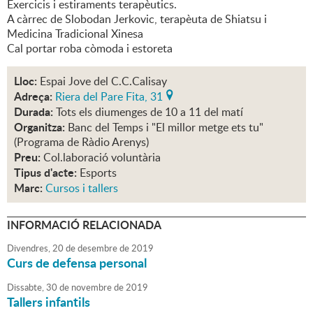
Exercicis i estiraments terapèutics.
A càrrec de Slobodan Jerkovic, terapèuta de Shiatsu i
Medicina Tradicional Xinesa
Cal portar roba còmoda i estoreta
Lloc:
Espai Jove del C.C.Calisay
Adreça:
Riera del Pare Fita, 31
Durada:
Tots els diumenges de 10 a 11 del matí
Organitza:
Banc del Temps i "El millor metge ets tu"
(Programa de Ràdio Arenys)
Preu:
Col.laboració voluntària
Tipus d'acte:
Esports
Marc:
Cursos i tallers
INFORMACIÓ RELACIONADA
Divendres,
20
de
desembre
de
2019
Curs de defensa personal
Dissabte,
30
de
novembre
de
2019
Tallers infantils