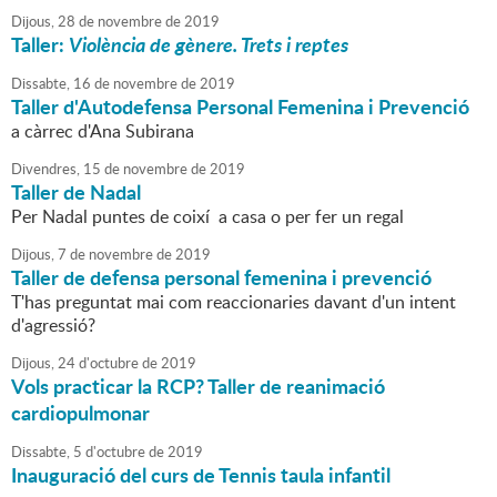
Dijous,
28
de
novembre
de
2019
Taller:
Violència de gènere. Trets i reptes
Dissabte,
16
de
novembre
de
2019
Taller d'Autodefensa Personal Femenina i Prevenció
a càrrec d'Ana Subirana
Divendres,
15
de
novembre
de
2019
Taller de Nadal
Per Nadal puntes de coixí a casa o per fer un regal
Dijous,
7
de
novembre
de
2019
Taller de defensa personal femenina i prevenció
T'has preguntat mai com reaccionaries davant d'un intent
d'agressió?
Dijous,
24
d'
octubre
de
2019
Vols practicar la RCP? Taller de reanimació
cardiopulmonar
Dissabte,
5
d'
octubre
de
2019
Inauguració del curs de Tennis taula infantil