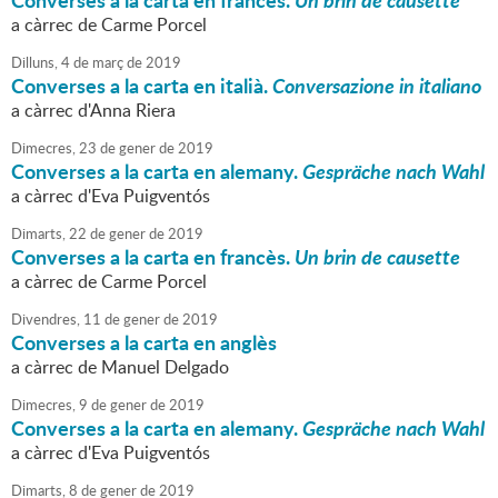
Converses a la carta en francès.
Un brin de causette
a càrrec de Carme Porcel
Dilluns,
4
de
març
de
2019
Converses a la carta en italià.
Conversazione in italiano
a càrrec d'Anna Riera
Dimecres,
23
de
gener
de
2019
Converses a la carta en alemany.
Gespräche nach Wahl
a càrrec d'Eva Puigventós
Dimarts,
22
de
gener
de
2019
Converses a la carta en francès.
Un brin de causette
a càrrec de Carme Porcel
Divendres,
11
de
gener
de
2019
Converses a la carta en anglès
a càrrec de Manuel Delgado
Dimecres,
9
de
gener
de
2019
Converses a la carta en alemany.
Gespräche nach Wahl
a càrrec d'Eva Puigventós
Dimarts,
8
de
gener
de
2019