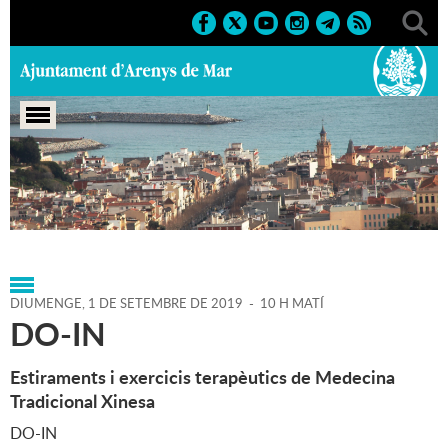
Portada
>
Agenda
>
01-09-
2019
>
Marcs
>
Població
>
2019
>
Cursos i tallers
DIUMENGE,
1
DE
SETEMBRE
DE
2019
-
10 H MATÍ
DO-IN
Estiraments i exercicis terapèutics de Medecina
Tradicional Xinesa
DO-IN