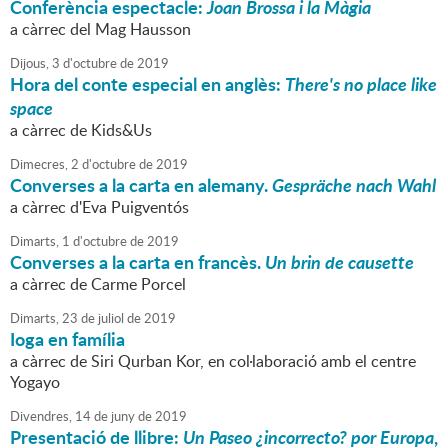
Conferència espectacle:
Joan Brossa i la Màgia
a càrrec del Mag Hausson
Dijous,
3
d'
octubre
de
2019
Hora del conte especial en anglès:
There's no place like
space
a càrrec de Kids&Us
Dimecres,
2
d'
octubre
de
2019
Converses a la carta en alemany.
Gespräche nach Wahl
a càrrec d'Eva Puigventós
Dimarts,
1
d'
octubre
de
2019
Converses a la carta en francès.
Un brin de causette
a càrrec de Carme Porcel
Dimarts,
23
de
juliol
de
2019
Ioga en família
a càrrec de Siri Qurban Kor, en col·laboració amb el centre
Yogayo
Divendres,
14
de
juny
de
2019
Presentació de llibre:
Un Paseo ¿incorrecto? por Europa
,