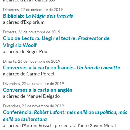
Dimecres,
27
de
novembre
de
2019
Bibliolab:
La Màgia dels fractals
a càrrec d'Explorium
Dimarts,
26
de
novembre
de
2019
Club de Lectura. Llegir el teatre:
Freshwater
de
Virginia Woolf
a càrrec de Roger Pou
Dimarts,
26
de
novembre
de
2019
Converses a la carta en francès.
Un brin de causette
a càrrec de Carme Porcel
Divendres,
22
de
novembre
de
2019
Converses a la carta en anglès
a càrrec de Manuel Delgado
Divendres,
22
de
novembre
de
2019
Conferència:
Robèrt Lafont: més enllà de la política, més
enllà de la literatura
a càrrec d'Antoni Rossel i presentarà l'acte Xavier Moral