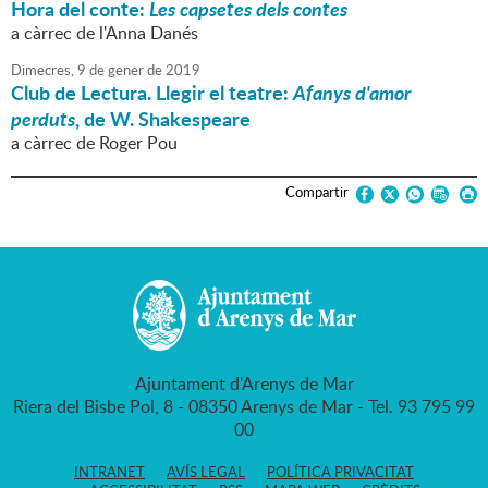
Hora del conte:
Les capsetes dels contes
a càrrec de l'Anna Danés
Dimecres,
9
de
gener
de
2019
Club de Lectura. Llegir el teatre:
Afanys d'amor
perduts
, de W. Shakespeare
a càrrec de Roger Pou
Compartir
Ajuntament d'Arenys de Mar
Riera del Bisbe Pol, 8 - 08350 Arenys de Mar - Tel. 93 795 99
00
INTRANET
AVÍS LEGAL
POLÍTICA PRIVACITAT