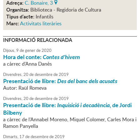
Adreça:
C. Bonaire, 3
Organitza:
Biblioteca - Regidoria de Cultura
Tipus d'acte:
Infantils
Marc:
Activitats literàries
INFORMACIÓ RELACIONADA
Dijous,
9
de
gener
de
2020
Hora del conte:
Contes d'hivern
a càrrec d'Anna Danès
Divendres,
20
de
desembre
de
2019
Presentació de llibre:
Des del banc dels acusats
Autor: Raül Romeva
Divendres,
20
de
desembre
de
2019
Presentació de llibre:
Inquisició i decadència
, de Jordi
Bilbeny
a càrrec de l'Annabel Moreno, Miquel Colomer, Carles Mora i
Ramon Panyella
Dimarts,
17
de
desembre
de
2019