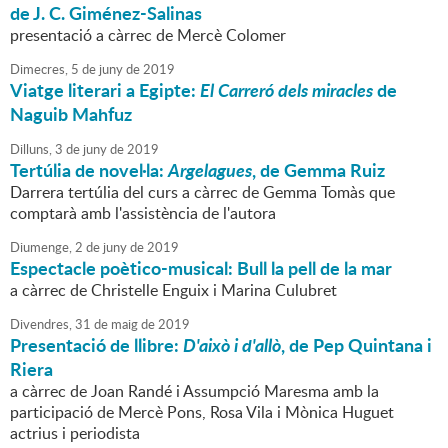
de J. C. Giménez-Salinas
presentació a càrrec de Mercè Colomer
Dimecres,
5
de
juny
de
2019
Viatge literari a Egipte:
El Carreró dels miracles
de
Naguib Mahfuz
Dilluns,
3
de
juny
de
2019
Tertúlia de novel·la:
Argelagues
, de Gemma Ruiz
Darrera tertúlia del curs a càrrec de Gemma Tomàs que
comptarà amb l'assistència de l'autora
Diumenge,
2
de
juny
de
2019
Espectacle poètico-musical: Bull la pell de la mar
a càrrec de Christelle Enguix i Marina Culubret
Divendres,
31
de
maig
de
2019
Presentació de llibre:
D'això i d'allò
, de Pep Quintana i
Riera
a càrrec de Joan Randé i Assumpció Maresma amb la
participació de Mercè Pons, Rosa Vila i Mònica Huguet
actrius i periodista