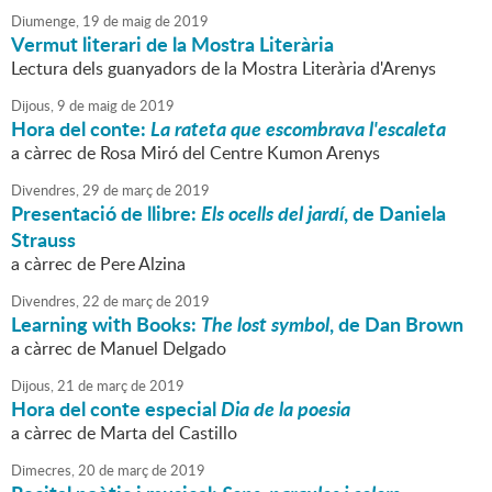
Diumenge,
19
de
maig
de
2019
Vermut literari de la Mostra Literària
Lectura dels guanyadors de la Mostra Literària d'Arenys
Dijous,
9
de
maig
de
2019
Hora del conte:
La rateta que escombrava l'escaleta
a càrrec de Rosa Miró del Centre Kumon Arenys
Divendres,
29
de
març
de
2019
Presentació de llibre:
Els ocells del jardí
, de Daniela
Strauss
a càrrec de Pere Alzina
Divendres,
22
de
març
de
2019
Learning with Books:
The lost symbol
, de Dan Brown
a càrrec de Manuel Delgado
Dijous,
21
de
març
de
2019
Hora del conte especial
Dia de la poesia
a càrrec de Marta del Castillo
Dimecres,
20
de
març
de
2019