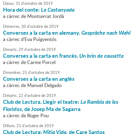
Dijous,
31
d'
octubre
de
2019
Hora del conte:
La Castanyada
a càrrec de Montserrat Jordà
Dimecres,
30
d'
octubre
de
2019
Converses a la carta en alemany.
Gespräche nach Wahl
a càrrec d'Eva Puigventós
Dimarts,
29
d'
octubre
de
2019
Converses a la carta en francès.
Un brin de causette
a càrrec de Carme Porcel
Divendres,
25
d'
octubre
de
2019
Converses a la carta en anglès
a càrrec de Manuel Delgado
Dimarts,
22
d'
octubre
de
2019
Club de Lectura. Llegir el teatre:
La Rambla de les
Floristes
, de Josep Ma de Sagarra
a càrrec de Roger Pou
Dilluns,
21
d'
octubre
de
2019
Club de Lectura:
Mitja Vida
, de Care Santos