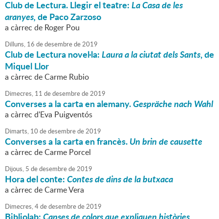
Club de Lectura. Llegir el teatre:
La Casa de les
aranyes,
de Paco Zarzoso
a càrrec de Roger Pou
Dilluns,
16
de
desembre
de
2019
Club de Lectura novel·la:
Laura a la ciutat dels Sants
, de
Miquel Llor
a càrrec de Carme Rubio
Dimecres,
11
de
desembre
de
2019
Converses a la carta en alemany.
Gespräche nach Wahl
a càrrec d'Eva Puigventós
Dimarts,
10
de
desembre
de
2019
Converses a la carta en francès.
Un brin de causette
a càrrec de Carme Porcel
Dijous,
5
de
desembre
de
2019
Hora del conte:
Contes de dins de la butxaca
a càrrec de Carme Vera
Dimecres,
4
de
desembre
de
2019
Bibliolab:
Capses de colors que expliquen històries