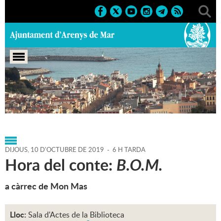
Portada
>
Agenda
>
10-10-
2019
>
Marcs
>
Culturals
>
2019
>
Activitats literàries
DIJOUS,
10
D'
OCTUBRE
DE
2019
-
6 H TARDA
Hora del conte:
B.O.M.
a càrrec de Mon Mas
Lloc:
Sala d'Actes de la Biblioteca