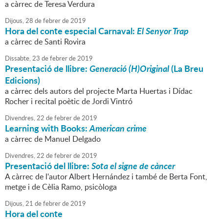
a càrrec de Teresa Verdura
Dijous,
28
de
febrer
de
2019
Hora del conte especial Carnaval:
El Senyor Trap
a càrrec de Santi Rovira
Dissabte,
23
de
febrer
de
2019
Presentació de llibre:
Generació (H)Original
(La Breu
Edicions)
a càrrec dels autors del projecte Marta Huertas i Dídac
Rocher i recital poètic de Jordi Vintró
Divendres,
22
de
febrer
de
2019
Learning with Books:
American crime
a càrrec de Manuel Delgado
Divendres,
22
de
febrer
de
2019
Presentació del llibre:
Sota el signe de càncer
A càrrec de l'autor Albert Hernández i també de Berta Font,
metge i de Cèlia Ramo, psicòloga
Dijous,
21
de
febrer
de
2019
Hora del conte