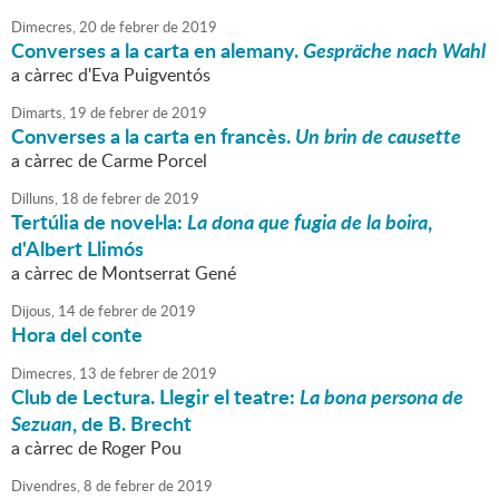
Dimecres,
20
de
febrer
de
2019
Converses a la carta en alemany.
Gespräche nach Wahl
a càrrec d'Eva Puigventós
Dimarts,
19
de
febrer
de
2019
Converses a la carta en francès.
Un brin de causette
a càrrec de Carme Porcel
Dilluns,
18
de
febrer
de
2019
Tertúlia de novel·la:
La dona que fugia de la boira
,
d'Albert Llimós
a càrrec de Montserrat Gené
Dijous,
14
de
febrer
de
2019
Hora del conte
Dimecres,
13
de
febrer
de
2019
Club de Lectura. Llegir el teatre:
La bona persona de
Sezuan
, de B. Brecht
a càrrec de Roger Pou
Divendres,
8
de
febrer
de
2019