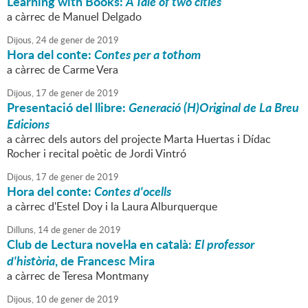
Learning with Books:
A Tale of two cities
a càrrec de Manuel Delgado
Dijous,
24
de
gener
de
2019
Hora del conte:
Contes per a tothom
a càrrec de Carme Vera
Dijous,
17
de
gener
de
2019
Presentació del llibre:
Generació (H)Original de La Breu
Edicions
a càrrec dels autors del projecte Marta Huertas i Dídac
Rocher i recital poètic de Jordi Vintró
Dijous,
17
de
gener
de
2019
Hora del conte:
Contes d'ocells
a càrrec d'Estel Doy i la Laura Alburquerque
Dilluns,
14
de
gener
de
2019
Club de Lectura novel·la en català:
El professor
d'història
, de Francesc Mira
a càrrec de Teresa Montmany
Dijous,
10
de
gener
de
2019