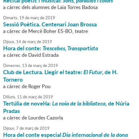
Recital poètic i musical:
Sons, paraules i colors
a càrrec dels alumnes de Laia Torres Badosa
Dimarts,
19
de
març
de
2019
Sessió Poètica. Centenari Joan Brossa
a càrrec de Mercè Boher ES-BO, teatre
Dijous,
14
de
març
de
2019
Hora del conte:
Trescebes, Transportista
a càrrec de David Estrada
Dimecres,
13
de
març
de
2019
Club de Lectura. Llegir el teatre:
El Futur
, de H.
Tornero
a càrrec de Roger Pou
Dilluns,
11
de
març
de
2019
Tertúlia de novel·la:
La noia de la biblioteca
, de Núria
Pradas
a càrrec de Lourdes Cazorla
Dijous,
7
de
març
de
2019
Hora del conte especial
Dia internacional de la dona