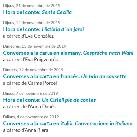
Dijous,
21
de
novembre
de
2019
Hora del conte:
Santa Cecília
Dijous,
14
de
novembre
de
2019
Hora del conte:
Història d´un jardí
a càrrec d'Eva Gonzàlez
Dimecres,
13
de
novembre
de
2019
Converses a la carta en alemany.
Gespräche nach Wahl
a càrrec d'Eva Puigventós
Dimarts,
12
de
novembre
de
2019
Converses a la carta en francès.
Un brin de causette
a càrrec de Carme Porcel
Dijous,
7
de
novembre
de
2019
Hora del conte:
Un Cistell ple de contes
a càrrec de l'Anna Danés
Dilluns,
4
de
novembre
de
2019
Converses a la carta en italià.
Conversazione in italiano
a càrrec d'Anna Riera