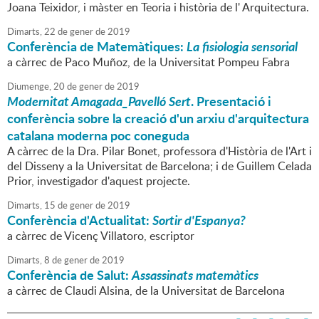
Joana Teixidor, i màster en Teoria i història de l' Arquitectura.
Dimarts,
22
de
gener
de
2019
Conferència de Matemàtiques:
La fisiologia sensorial
a càrrec de Paco Muñoz, de la Universitat Pompeu Fabra
Diumenge,
20
de
gener
de
2019
Modernitat Amagada_Pavelló Sert
. Presentació i
conferència sobre la creació d'un arxiu d'arquitectura
catalana moderna poc coneguda
A càrrec de la Dra. Pilar Bonet, professora d'Història de l'Art i
del Disseny a la Universitat de Barcelona; i de Guillem Celada
Prior, investigador d'aquest projecte.
Dimarts,
15
de
gener
de
2019
Conferència d'Actualitat:
Sortir d'Espanya?
a càrrec de Vicenç Villatoro, escriptor
Dimarts,
8
de
gener
de
2019
Conferència de Salut:
Assassinats matemàtics
a càrrec de Claudi Alsina, de la Universitat de Barcelona