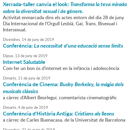
Xerrada-taller canvia el look:
Transforma la teva mirada
sobre la diversitat sexual i de gènere
.
Activitat enmarcada dins els actes entorn del dia 28 de juny
Dia Internacional de l'Orgull Lesbià, Gai, Trans, Bisexual i
Intersexual.
Divendres,
14
de
juny
de
2019
Conferència:
La necessitat d'una educació sense límits
Dijous,
13
de
juny
de
2019
Internet Saludable
Com fer un bon ús d'internet en la infància i adolescència
Dimarts,
11
de
juny
de
2019
Conferència de Cinema:
Busby Berkeley, la màgia dels
musicals clàssics
a càrrec d'Albert Beorlegui, comentarista cinematogràfic
Dimarts,
4
de
juny
de
2019
Conferència d'Història Antiga:
Cristians als lleons
a càrrec de Carles Buenacasa, de la Universitat de Barcelona
Divendres,
31
de
maig
de
2019