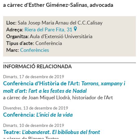
a càrrec d'Esther Giménez-Salinas, advocada
Lloc:
Sala Josep Maria Arnau del C.C.Calisay
Adreça:
Riera del Pare Fita, 31
Organitza:
Aula d'Extensió Universitària
Tipus d'acte:
Conferència
Marc:
Conferències
INFORMACIÓ RELACIONADA
Dimarts,
17
de
desembre
de
2019
Conferència d'Història de l'Art:
Torrons, xampany i
molt d'art: l'art a les festes de Nadal
a càrrec de Joan Miquel Llodrà, historiador de l'Art
Divendres,
13
de
desembre
de
2019
Conferència:
L'inici de la vida
Dimarts,
10
de
desembre
de
2019
Teatre:
L'abanderat. El bibliobus del front
a càrrec de Rizoma Teatre