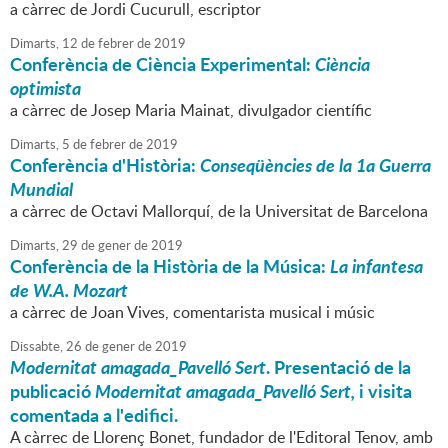
a càrrec de Jordi Cucurull, escriptor
Dimarts,
12
de
febrer
de
2019
Conferència de Ciència Experimental:
Ciència
optimista
a càrrec de Josep Maria Mainat, divulgador científic
Dimarts,
5
de
febrer
de
2019
Conferència d'Història:
Conseqüències de la 1a Guerra
Mundial
a càrrec de Octavi Mallorquí, de la Universitat de Barcelona
Dimarts,
29
de
gener
de
2019
Conferència de la Història de la Música:
La infantesa
de W.A. Mozart
a càrrec de Joan Vives, comentarista musical i músic
Dissabte,
26
de
gener
de
2019
Modernitat amagada_Pavelló Sert
. Presentació de la
publicació
Modernitat amagada_Pavelló Sert,
i visita
comentada a l'edifici.
A càrrec de Llorenç Bonet, fundador de l'Editoral Tenov, amb