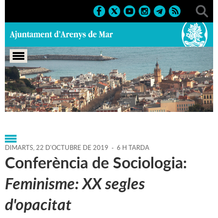
Portada
>
Agenda
>
22-10-
2019
>
Marcs
>
Culturals
>
2019
>
Conferències
DIMARTS,
22
D'
OCTUBRE
DE
2019
-
6 H TARDA
Conferència de Sociologia:
Feminisme: XX segles
d'opacitat