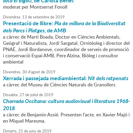
sota el bigoti
, de Carlota Benet
moderat per Montserrat Fonoll
Divendres,
13
de
setembre
de
2019
Presentació de llibre:
Pla de millora de la Biodiversitat
dels Parcs i Platges
, de AMB
a càrrec de Martí Boada, Doctor en Ciències Ambientals,
Geògraf i Naturalista, Jordi Sargatal, Ornitèoleg i director del
PNAE, Jordi Bordanove, coordinador de serveis de promoció
i conservació Espai AMB, Pere Alzina, Biòleg i consultor
ambiental
Divendres,
30
d'
agost
de
2019
Xerrada i passejada mediambiental:
Nit dels ratpenats
a càrrec del Museu de Ciències Naturals de Granollers
Dissabte,
27
de
juliol
de
2019
Charrada Occitana: cultura audiovisual i literatura 1968-
2018
a càrrec de Benjamin Assié. Presenten l'acte, en Xavier Majó i
en Miquel Maresma.
Dimarts,
25
de
juny
de
2019