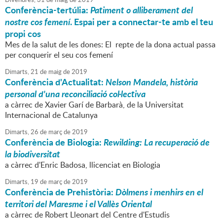
Conferència-tertúlia:
Patiment o alliberament del
nostre cos femení
. Espai per a connectar-te amb el teu
propi cos
Mes de la salut de les dones: El repte de la dona actual passa
per conquerir el seu cos femení
Dimarts,
21
de
maig
de
2019
Conferència d'Actualitat:
Nelson Mandela, història
personal d'una reconciliació col·lectiva
a càrrec de Xavier Garí de Barbarà, de la Universitat
Internacional de Catalunya
Dimarts,
26
de
març
de
2019
Conferència de Biologia:
Rewilding: La recuperació de
la biodiversitat
a càrrec d'Enric Badosa, llicenciat en Biologia
Dimarts,
19
de
març
de
2019
Conferència de Prehistòria:
Dòlmens i menhirs en el
territori del Maresme i el Vallès Oriental
a càrrec de Robert Lleonart del Centre d'Estudis