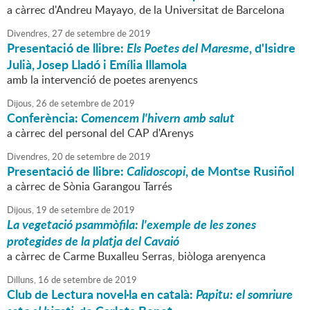
a càrrec d'Andreu Mayayo, de la Universitat de Barcelona
Divendres,
27
de
setembre
de
2019
Presentació de llibre:
Els Poetes del Maresme
, d'Isidre
Julià, Josep Lladó i Emília Illamola
amb la intervenció de poetes arenyencs
Dijous,
26
de
setembre
de
2019
Conferència:
Comencem l'hivern amb salut
a càrrec del personal del CAP d'Arenys
Divendres,
20
de
setembre
de
2019
Presentació de llibre:
Calidoscopi
, de Montse Rusiñol
a càrrec de Sònia Garangou Tarrés
Dijous,
19
de
setembre
de
2019
La vegetació psammòfila: l'exemple de les zones
protegides de la platja del Cavaió
a càrrec de Carme Buxalleu Serras, biòloga arenyenca
Dilluns,
16
de
setembre
de
2019
Club de Lectura novel·la en català:
Papitu: el somriure