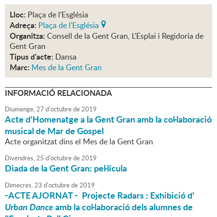
Lloc:
Plaça de l'Església
Adreça:
Plaça de l'Església
Organitza:
Consell de la Gent Gran, L'Esplai i Regidoria de
Gent Gran
Tipus d'acte:
Dansa
Marc:
Mes de la Gent Gran
INFORMACIÓ RELACIONADA
Diumenge,
27
d'
octubre
de
2019
Acte d'Homenatge a la Gent Gran amb la col·laboració
musical de Mar de Gospel
Acte organitzat dins el Mes de la Gent Gran
Divendres,
25
d'
octubre
de
2019
Diada de la Gent Gran: pel·lícula
Dimecres,
23
d'
octubre
de
2019
-ACTE AJORNAT - Projecte Radars : Exhibició d'
Urban Dance
amb la col·laboració dels alumnes de