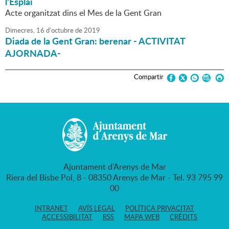
l'Esplai
Acte organitzat dins el Mes de la Gent Gran
Dimecres,
16
d'
octubre
de
2019
Diada de la Gent Gran: berenar - ACTIVITAT
AJORNADA-
Compartir
Ajuntament d'Arenys de Mar
Riera del Bisbe Pol, 8 - 08350 Arenys de Mar - Tel. 93 795 99
00
INTRANET
AVÍS LEGAL
POLÍTICA PRIVACITAT
ACCESSIBILITAT
RSS
MAPA WEB
CRÈDITS