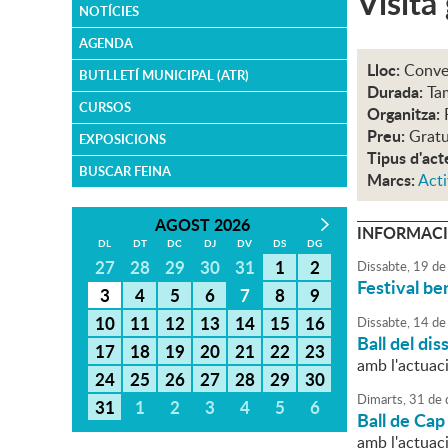
Visita
NOTÍCIES
AGENDA
Lloc:
Conven
BUTLLETÍ MUNICIPAL (ATR)
Durada:
Tam
CURSOS
Organitza:
Preu:
Gratu
EXPOSICIONS
Tipus d'act
BUSCAR FEINA
Marcs:
Acti
AGOST 2026
INFORMACI
DL
DT
DC
DJ
DV
DS
DG
27
28
29
30
31
1
2
Dissabte,
19
de
Festival b
3
4
5
6
7
8
9
10
11
12
13
14
15
16
Dissabte,
14
de
Ball del d
17
18
19
20
21
22
23
amb l'actuac
24
25
26
27
28
29
30
Dimarts,
31
de
31
1
2
3
4
5
6
Ball de Cap
amb l'actuac