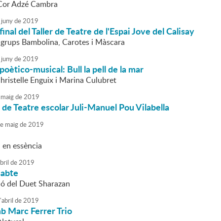
 Cor Adzé Cambra
juny
de
2019
inal del Taller de Teatre de l'Espai Jove del Calisay
s grups Bambolina, Carotes i Màscara
juny
de
2019
poètico-musical: Bull la pell de la mar
hristelle Enguix i Marina Culubret
maig
de
2019
de Teatre escolar Juli-Manuel Pou Vilabella
e
maig
de
2019
 en essència
bril
de
2019
sabte
ió del Duet Sharazan
'
abril
de
2019
b Marc Ferrer Trio