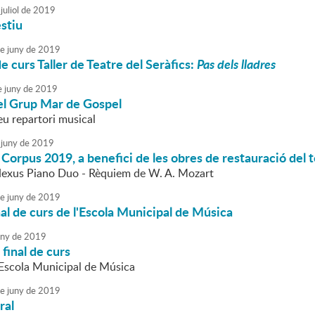
juliol
de
2019
stiu
e
juny
de
2019
e curs Taller de Teatre del Seràfics:
Pas dels lladres
e
juny
de
2019
el Grup Mar de Gospel
eu repartori musical
juny
de
2019
Corpus 2019, a benefici de les obres de restauració del 
Nexus Piano Duo - Rèquiem de W. A. Mozart
e
juny
de
2019
nal de curs de l'Escola Municipal de Música
uny
de
2019
final de curs
l'Escola Municipal de Música
e
juny
de
2019
ral