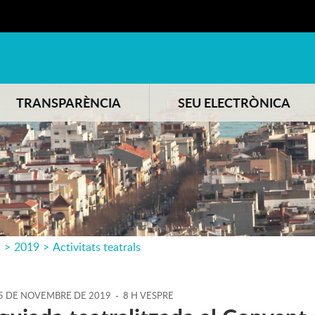
TRANSPARÈNCIA
SEU ELECTRÒNICA
s
>
2019
>
Activitats teatrals
5
DE
NOVEMBRE
DE
2019
-
8 H VESPRE