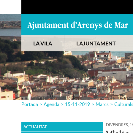
LA VILA
L'AJUNTAMENT
Portada
>
Agenda
>
15-11-2019
>
Marcs
>
Cultural
DIVENDRES,
1
ACTUALITAT