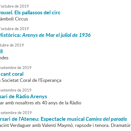
'
octubre
de
2019
ousel.
Els pallassos del circ
Pàmboli Circus
'
octubre
de
2019
Històrica:
Arenys de Mar el juliol de 1936
tubre
de
2019
ll
ndes
setembre
de
2019
cant coral
a Societat Coral de l'Esperança
setembre
de
2019
sari de Ràdio Arenys
ar amb nosaltres els 40 anys de la Ràdio
setembre
de
2019
sari de l'Ateneu: Espectacle musical
Camins del paradís
cint Verdaguer amb Valentí Maymó, rapsode i tenora. Dramatúrg