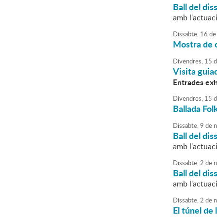
Ball del dis
amb l'actuac
Dissabte,
16
de
Mostra de c
Divendres,
15
d
Visita guia
Entrades ex
Divendres,
15
d
Ballada Fol
Dissabte,
9
de
n
Ball del dis
amb l'actuac
Dissabte,
2
de
n
Ball del dis
amb l'actuac
Dissabte,
2
de
n
El túnel de 