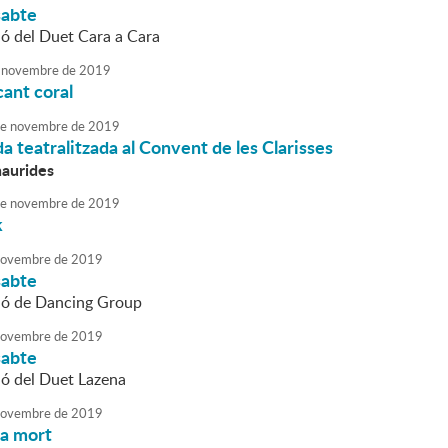
sabte
ió del Duet Cara a Cara
novembre
de
2019
ant coral
e
novembre
de
2019
da teatralitzada al Convent de les Clarisses
haurides
e
novembre
de
2019
k
ovembre
de
2019
sabte
ió de Dancing Group
ovembre
de
2019
sabte
ió del Duet Lazena
ovembre
de
2019
la mort