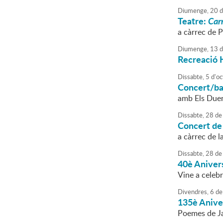
Diumenge,
20
d
Teatre:
Carr
a càrrec de 
Diumenge,
13
d
Recreació 
Dissabte,
5
d'
oc
Concert/ba
amb Els Due
Dissabte,
28
de
Concert de 
a càrrec de l
Dissabte,
28
de
40è Aniver
Vine a celebr
Divendres,
6
de
135è Aniver
Poemes de Ja