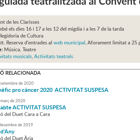
 guiada teatralitzada al Convent 
t de les Clarisses
bé els dies 16 i 17 a les 12 del migdia i a les 7 de la tarda
Regidoria de Cultura
ït. Reserva d'entrades al
web municipal
. Aforament limitat a 25 
e:
Música, Teatre
vitats musicals
,
Activitats teatrals
Ó RELACIONADA
setembre
de
2020
enèfic pro càncer 2020 ACTIVITAT SUSPESA
març
de
2020
issabte ACTIVITAT SUSPESA
ió del Duet Cara a Cara
desembre
de
2019
 d'Any
ió del Duet Ària