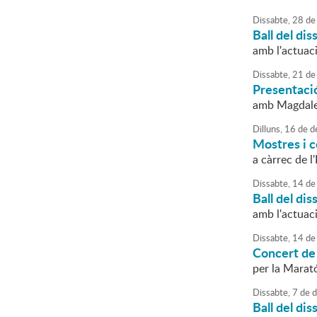
Dissabte,
28
de
Ball del dis
amb l'actuac
Dissabte,
21
de
Presentació
amb Magdal
Dilluns,
16
de
d
Mostres i 
a càrrec de 
Dissabte,
14
de
Ball del dis
amb l'actuac
Dissabte,
14
de
Concert de
per la Marat
Dissabte,
7
de
d
Ball del dis