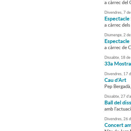
a càrrec del
Divendres,
7
de
Espectacle f
a càrrec del
Diumenge,
2
de
Espectacle 
a càrrec de C
Dissabte,
18
de
33a Mostra 
Divendres,
17
d
Cau d'Art
Pep Bergadà,
Dissabte,
27
d'
a
Ball del dis
amb l'actuac
Divendres,
26
d
Concert am