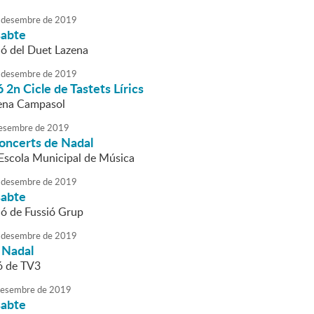
desembre
de
2019
sabte
ió del Duet Lazena
desembre
de
2019
 2n Cicle de Tastets Lírics
ena Campasol
esembre
de
2019
concerts de Nadal
l'Escola Municipal de Música
desembre
de
2019
sabte
ió de Fussió Grup
desembre
de
2019
 Nadal
ó de TV3
esembre
de
2019
sabte