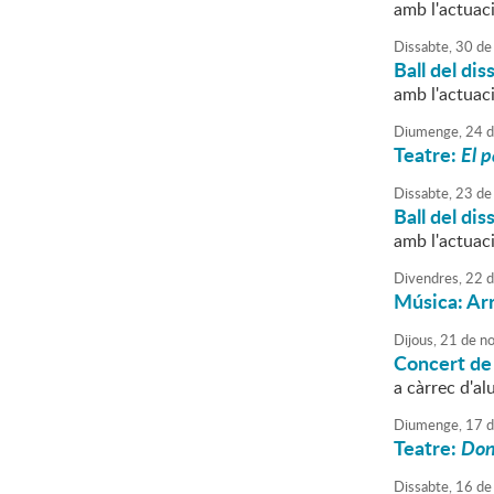
amb l'actuac
Dissabte,
30
de
Ball del dis
amb l'actuac
Diumenge,
24
d
Teatre:
El p
Dissabte,
23
de
Ball del dis
amb l'actuac
Divendres,
22
d
Música: Ar
Dijous,
21
de
no
Concert de 
a càrrec d'a
Diumenge,
17
d
Teatre:
Don
Dissabte,
16
de