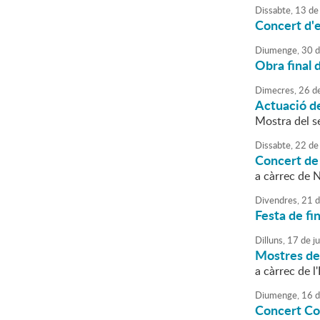
Dissabte,
13
de
Concert d'e
Diumenge,
30
d
Obra final d
Dimecres,
26
d
Actuació d
Mostra del s
Dissabte,
22
de
Concert de 
a càrrec de 
Divendres,
21
d
Festa de fi
Dilluns,
17
de
j
Mostres de 
a càrrec de 
Diumenge,
16
d
Concert Co