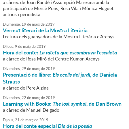
a càrrec de Joan Randé i Assumpció Maresma amb la
participació de Mercè Pons, Rosa Vila i Mònica Huguet
actrius i periodista
Diumenge,
19
de
maig
de
2019
Vermut literari de la Mostra Literària
Lectura dels guanyadors de la Mostra Literària d'Arenys
Dijous,
9
de
maig
de
2019
Hora del conte:
La rateta que escombrava l'escaleta
a càrrec de Rosa Miró del Centre Kumon Arenys
Divendres,
29
de
març
de
2019
Presentació de llibre:
Els ocells del jardí
, de Daniela
Strauss
a càrrec de Pere Alzina
Divendres,
22
de
març
de
2019
Learning with Books:
The lost symbol
, de Dan Brown
a càrrec de Manuel Delgado
Dijous,
21
de
març
de
2019
Hora del conte especial
Dia de la poesia