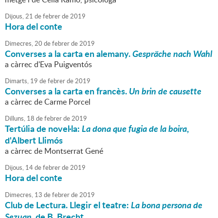
Dijous,
21
de
febrer
de
2019
Hora del conte
Dimecres,
20
de
febrer
de
2019
Converses a la carta en alemany.
Gespräche nach Wahl
a càrrec d'Eva Puigventós
Dimarts,
19
de
febrer
de
2019
Converses a la carta en francès.
Un brin de causette
a càrrec de Carme Porcel
Dilluns,
18
de
febrer
de
2019
Tertúlia de novel·la:
La dona que fugia de la boira
,
d'Albert Llimós
a càrrec de Montserrat Gené
Dijous,
14
de
febrer
de
2019
Hora del conte
Dimecres,
13
de
febrer
de
2019
Club de Lectura. Llegir el teatre:
La bona persona de
Sezuan
, de B. Brecht