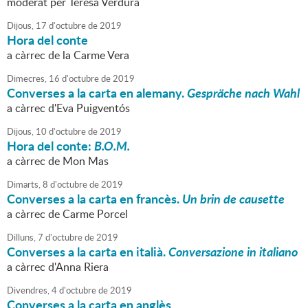
moderat per Teresa Verdura
Dijous,
17
d'
octubre
de
2019
Hora del conte
a càrrec de la Carme Vera
Dimecres,
16
d'
octubre
de
2019
Converses a la carta en alemany.
Gespräche nach Wahl
a càrrec d'Eva Puigventós
Dijous,
10
d'
octubre
de
2019
Hora del conte:
B.O.M.
a càrrec de Mon Mas
Dimarts,
8
d'
octubre
de
2019
Converses a la carta en francès.
Un brin de causette
a càrrec de Carme Porcel
Dilluns,
7
d'
octubre
de
2019
Converses a la carta en italià.
Conversazione in italiano
a càrrec d'Anna Riera
Divendres,
4
d'
octubre
de
2019
Converses a la carta en anglès