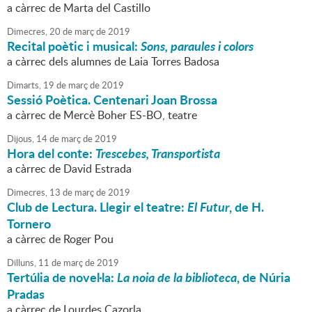
a càrrec de Marta del Castillo
Dimecres,
20
de
març
de
2019
Recital poètic i musical:
Sons, paraules i colors
a càrrec dels alumnes de Laia Torres Badosa
Dimarts,
19
de
març
de
2019
Sessió Poètica. Centenari Joan Brossa
a càrrec de Mercè Boher ES-BO, teatre
Dijous,
14
de
març
de
2019
Hora del conte:
Trescebes, Transportista
a càrrec de David Estrada
Dimecres,
13
de
març
de
2019
Club de Lectura. Llegir el teatre:
El Futur
, de H.
Tornero
a càrrec de Roger Pou
Dilluns,
11
de
març
de
2019
Tertúlia de novel·la:
La noia de la biblioteca
, de Núria
Pradas
a càrrec de Lourdes Cazorla