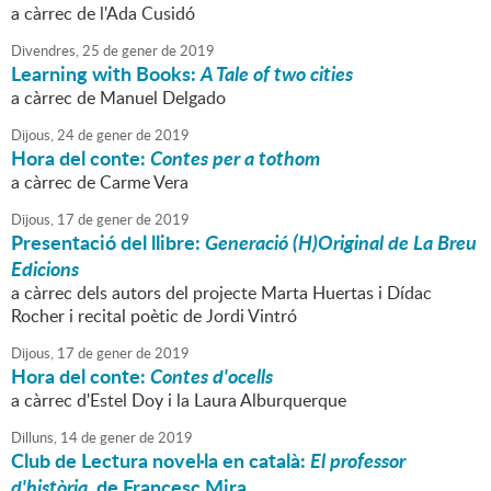
a càrrec de l'Ada Cusidó
Divendres,
25
de
gener
de
2019
Learning with Books:
A Tale of two cities
a càrrec de Manuel Delgado
Dijous,
24
de
gener
de
2019
Hora del conte:
Contes per a tothom
a càrrec de Carme Vera
Dijous,
17
de
gener
de
2019
Presentació del llibre:
Generació (H)Original de La Breu
Edicions
a càrrec dels autors del projecte Marta Huertas i Dídac
Rocher i recital poètic de Jordi Vintró
Dijous,
17
de
gener
de
2019
Hora del conte:
Contes d'ocells
a càrrec d'Estel Doy i la Laura Alburquerque
Dilluns,
14
de
gener
de
2019
Club de Lectura novel·la en català:
El professor
d'història
, de Francesc Mira