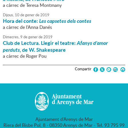
a càrrec de Teresa Montmany
Dijous,
10
de
gener
de
2019
Hora del conte:
Les capsetes dels contes
a càrrec de l'Anna Danés
Dimecres,
9
de
gener
de
2019
Club de Lectura. Llegir el teatre:
Afanys d'amor
perduts
, de W. Shakespeare
a càrrec de Roger Pou
Compartir
Ajuntament d'Arenys de Mar
Riera del Bisbe Pol, 8 - 08350 Arenys de Mar - Tel. 93 795 99