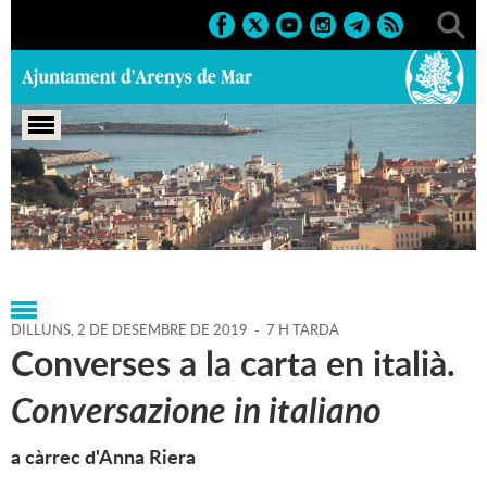
Portada
>
Agenda
>
02-12-
2019
>
Marcs
>
Culturals
>
2019
>
Activitats literàries
DILLUNS,
2
DE
DESEMBRE
DE
2019
-
7 H TARDA
Converses a la carta en italià.
Conversazione in italiano
a càrrec d'Anna Riera