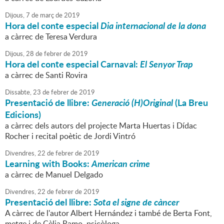
Dijous,
7
de
març
de
2019
Hora del conte especial
Dia internacional de la dona
a càrrec de Teresa Verdura
Dijous,
28
de
febrer
de
2019
Hora del conte especial Carnaval:
El Senyor Trap
a càrrec de Santi Rovira
Dissabte,
23
de
febrer
de
2019
Presentació de llibre:
Generació (H)Original
(La Breu
Edicions)
a càrrec dels autors del projecte Marta Huertas i Dídac
Rocher i recital poètic de Jordi Vintró
Divendres,
22
de
febrer
de
2019
Learning with Books:
American crime
a càrrec de Manuel Delgado
Divendres,
22
de
febrer
de
2019
Presentació del llibre:
Sota el signe de càncer
A càrrec de l'autor Albert Hernández i també de Berta Font,
metge i de Cèlia Ramo, psicòloga