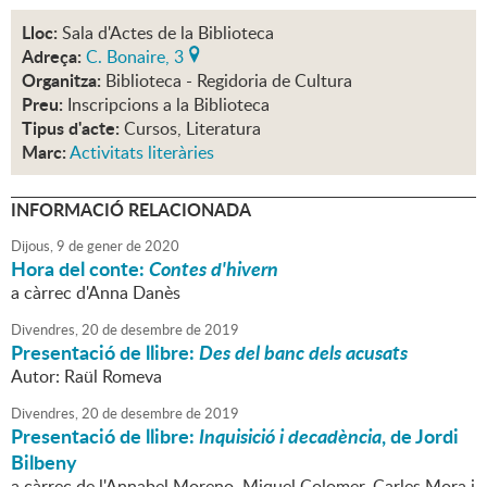
Lloc:
Sala d'Actes de la Biblioteca
Adreça:
C. Bonaire, 3
Organitza:
Biblioteca - Regidoria de Cultura
Preu:
Inscripcions a la Biblioteca
Tipus d'acte:
Cursos, Literatura
Marc:
Activitats literàries
INFORMACIÓ RELACIONADA
Dijous,
9
de
gener
de
2020
Hora del conte:
Contes d'hivern
a càrrec d'Anna Danès
Divendres,
20
de
desembre
de
2019
Presentació de llibre:
Des del banc dels acusats
Autor: Raül Romeva
Divendres,
20
de
desembre
de
2019
Presentació de llibre:
Inquisició i decadència
, de Jordi
Bilbeny
a càrrec de l'Annabel Moreno, Miquel Colomer, Carles Mora i