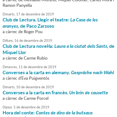
Ramon Panyella
Dimarts,
17
de
desembre
de
2019
Club de Lectura. Llegir el teatre:
La Casa de les
aranyes,
de Paco Zarzoso
a càrrec de Roger Pou
Dilluns,
16
de
desembre
de
2019
Club de Lectura novel·la:
Laura a la ciutat dels Sants
, de
Miquel Llor
a càrrec de Carme Rubio
Dimecres,
11
de
desembre
de
2019
Converses a la carta en alemany.
Gespräche nach Wahl
a càrrec d'Eva Puigventós
Dimarts,
10
de
desembre
de
2019
Converses a la carta en francès.
Un brin de causette
a càrrec de Carme Porcel
Dijous,
5
de
desembre
de
2019
Hora del conte:
Contes de dins de la butxaca