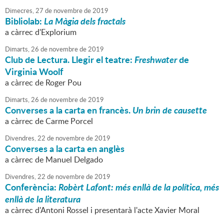
Dimecres,
27
de
novembre
de
2019
Bibliolab:
La Màgia dels fractals
a càrrec d'Explorium
Dimarts,
26
de
novembre
de
2019
Club de Lectura. Llegir el teatre:
Freshwater
de
Virginia Woolf
a càrrec de Roger Pou
Dimarts,
26
de
novembre
de
2019
Converses a la carta en francès.
Un brin de causette
a càrrec de Carme Porcel
Divendres,
22
de
novembre
de
2019
Converses a la carta en anglès
a càrrec de Manuel Delgado
Divendres,
22
de
novembre
de
2019
Conferència:
Robèrt Lafont: més enllà de la política, més
enllà de la literatura
a càrrec d'Antoni Rossel i presentarà l'acte Xavier Moral