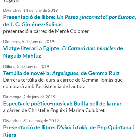
Divendres,
14
de
juny
de
2019
Presentació de llibre:
Un Paseo ¿incorrecto? por Europa
,
de J. C. Giménez-Salinas
presentació a càrrec de Mercè Colomer
Dimecres,
5
de
juny
de
2019
Viatge literari a Egipte:
El Carreró dels miracles
de
Naguib Mahfuz
Dilluns,
3
de
juny
de
2019
Tertúlia de novel·la:
Argelagues
, de Gemma Ruiz
Darrera tertúlia del curs a càrrec de Gemma Tomàs que
comptarà amb l'assistència de l'autora
Diumenge,
2
de
juny
de
2019
Espectacle poètico-musical: Bull la pell de la mar
a càrrec de Christelle Enguix i Marina Culubret
Divendres,
31
de
maig
de
2019
Presentació de llibre:
D'això i d'allò
, de Pep Quintana i
Riera