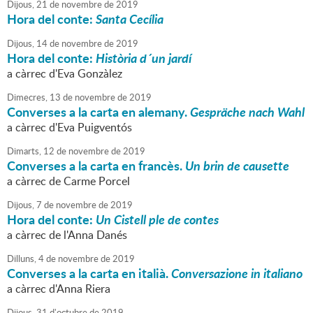
Dijous,
21
de
novembre
de
2019
Hora del conte:
Santa Cecília
Dijous,
14
de
novembre
de
2019
Hora del conte:
Història d´un jardí
a càrrec d'Eva Gonzàlez
Dimecres,
13
de
novembre
de
2019
Converses a la carta en alemany.
Gespräche nach Wahl
a càrrec d'Eva Puigventós
Dimarts,
12
de
novembre
de
2019
Converses a la carta en francès.
Un brin de causette
a càrrec de Carme Porcel
Dijous,
7
de
novembre
de
2019
Hora del conte:
Un Cistell ple de contes
a càrrec de l'Anna Danés
Dilluns,
4
de
novembre
de
2019
Converses a la carta en italià.
Conversazione in italiano
a càrrec d'Anna Riera
Dijous,
31
d'
octubre
de
2019