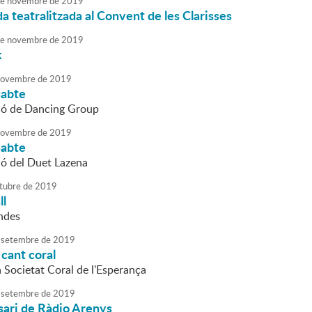
e
novembre
de
2019
da teatralitzada al Convent de les Clarisses
e
novembre
de
2019
k
ovembre
de
2019
sabte
ió de Dancing Group
ovembre
de
2019
sabte
ió del Duet Lazena
tubre
de
2019
ll
ndes
setembre
de
2019
cant coral
a Societat Coral de l'Esperança
setembre
de
2019
sari de Ràdio Arenys