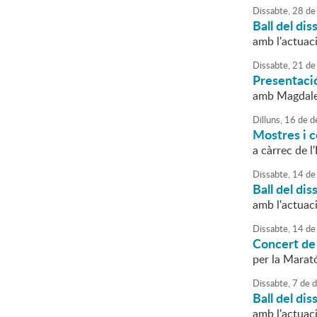
Dissabte,
28
de
Ball del dis
amb l'actuac
Dissabte,
21
de
Presentació
amb Magdal
Dilluns,
16
de
d
Mostres i 
a càrrec de 
Dissabte,
14
de
Ball del dis
amb l'actuac
Dissabte,
14
de
Concert de
per la Marat
Dissabte,
7
de
d
Ball del dis
amb l'actuac