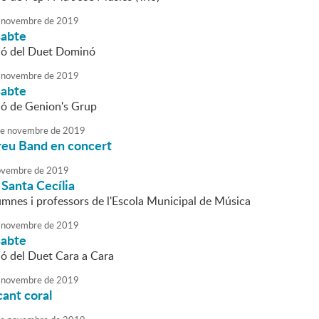
novembre
de
2019
sabte
ió del Duet Dominó
novembre
de
2019
sabte
ió de Genion's Grup
e
novembre
de
2019
reu Band en concert
vembre
de
2019
Santa Cecília
lumnes i professors de l'Escola Municipal de Música
novembre
de
2019
sabte
ió del Duet Cara a Cara
novembre
de
2019
ant coral