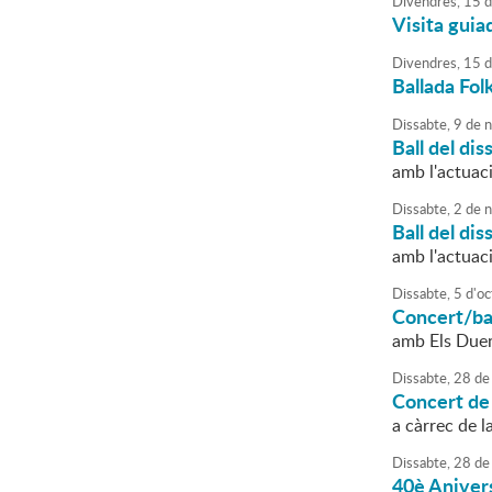
Divendres,
15
d
Visita guia
Divendres,
15
d
Ballada Fol
Dissabte,
9
de
n
Ball del dis
amb l'actuac
Dissabte,
2
de
n
Ball del dis
amb l'actuac
Dissabte,
5
d'
oc
Concert/ba
amb Els Due
Dissabte,
28
de
Concert de 
a càrrec de l
Dissabte,
28
de
40è Aniver