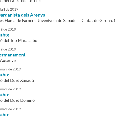
ó del Duet Txic to Txic
bril
de
2019
sardanista dels Arenys
es Flama de Farners, Jovenívola de Sabadell i Ciutat de Girona. 
ril
de
2019
sabte
ió del Trio Maracaibo
ril
de
2019
germanament
 Auterive
març
de
2019
sabte
ió del Duet Xanadú
març
de
2019
sabte
ió del Duet Dominó
març
de
2019
sabte