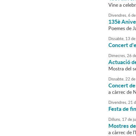
Vine a celebr
Divendres,
6
de
135è Aniver
Poemes de Ja
Dissabte,
13
de
Concert d'e
Dimecres,
26
d
Actuació d
Mostra del s
Dissabte,
22
de
Concert de 
a càrrec de 
Divendres,
21
d
Festa de fi
Dilluns,
17
de
j
Mostres de 
a càrrec de 