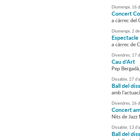
Diumenge,
16
d
Concert Co
a càrrec del
Diumenge,
2
de
Espectacle 
a càrrec de C
Divendres,
17
d
Cau d'Art
Pep Bergadà,
Dissabte,
27
d'
a
Ball del dis
amb l'actuac
Divendres,
26
d
Concert am
Nits de Jazz 
Dissabte,
13
d'
a
Ball del dis