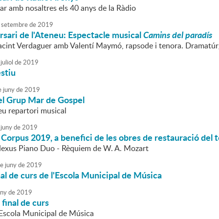
ar amb nosaltres els 40 anys de la Ràdio
setembre
de
2019
sari de l'Ateneu: Espectacle musical
Camins del paradís
cint Verdaguer amb Valentí Maymó, rapsode i tenora. Dramatúrg
juliol
de
2019
stiu
e
juny
de
2019
el Grup Mar de Gospel
eu repartori musical
juny
de
2019
Corpus 2019, a benefici de les obres de restauració del 
Nexus Piano Duo - Rèquiem de W. A. Mozart
e
juny
de
2019
nal de curs de l'Escola Municipal de Música
uny
de
2019
final de curs
l'Escola Municipal de Música