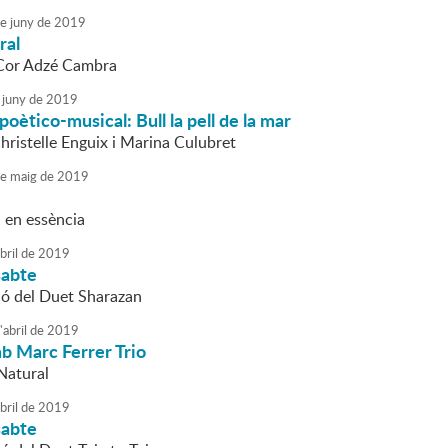
e
juny
de
2019
ral
 Cor Adzé Cambra
juny
de
2019
poètico-musical: Bull la pell de la mar
hristelle Enguix i Marina Culubret
e
maig
de
2019
 en essència
bril
de
2019
sabte
ió del Duet Sharazan
'
abril
de
2019
b Marc Ferrer Trio
Natural
bril
de
2019
sabte