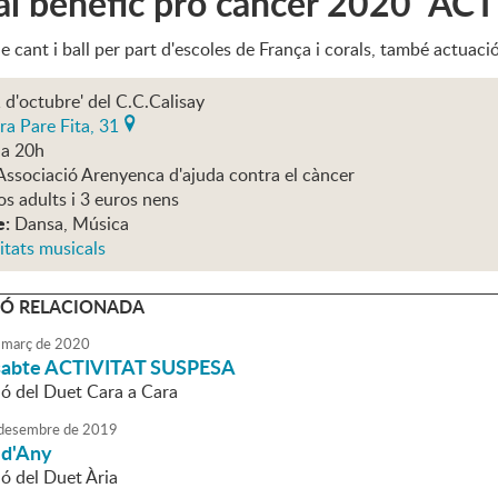
val benèfic pro càncer 2020 A
 cant i ball per part d'escoles de França i corals, també actuaci
1 d'octubre' del C.C.Calisay
ra Pare Fita, 31
 a 20h
Associació Arenyenca d'ajuda contra el càncer
os adults i 3 euros nens
e:
Dansa, Música
itats musicals
Ó RELACIONADA
març
de
2020
issabte ACTIVITAT SUSPESA
ió del Duet Cara a Cara
desembre
de
2019
 d'Any
ió del Duet Ària