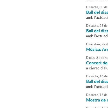
Dissabte,
30
de
Ball del dis
amb l'actuac
Dissabte,
23
de
Ball del dis
amb l'actuac
Divendres,
22
d
Música: Ar
Dijous,
21
de
no
Concert de 
a càrrec d'a
Dissabte,
16
de
Ball del dis
amb l'actuac
Dissabte,
16
de
Mostra de c