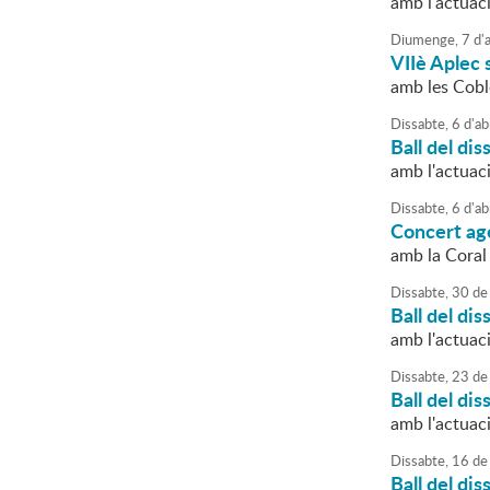
amb l'actuaci
Diumenge,
7
d'
a
VIIè Aplec 
amb les Cobl
Dissabte,
6
d'
ab
Ball del dis
amb l'actuac
Dissabte,
6
d'
ab
Concert a
amb la Coral
Dissabte,
30
de
Ball del dis
amb l'actuac
Dissabte,
23
de
Ball del dis
amb l'actuac
Dissabte,
16
de
Ball del dis