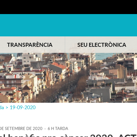
TRANSPARÈNCIA
SEU ELECTRÒNICA
da
>
19-09-2020
DE
SETEMBRE
DE
2020
-
6 H TARDA