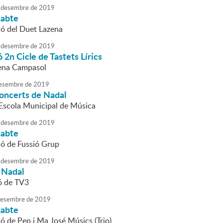
desembre
de
2019
sabte
ió del Duet Lazena
desembre
de
2019
 2n Cicle de Tastets Lírics
ena Campasol
esembre
de
2019
concerts de Nadal
l'Escola Municipal de Música
desembre
de
2019
sabte
ió de Fussió Grup
desembre
de
2019
 Nadal
ó de TV3
esembre
de
2019
sabte
ió de Pep i Ma José Músics (Trio)