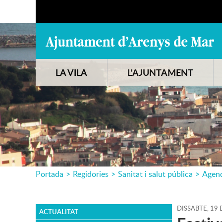
LA VILA
L'AJUNTAMENT
Portada
>
Regidories
>
Sanitat i salut pública
>
Agen
DISSABTE,
19
ACTUALITAT