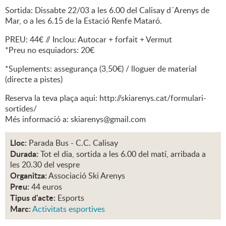
Sortida: Dissabte 22/03 a les 6.00 del Calisay d´Arenys de
Mar, o a les 6.15 de la Estació Renfe Mataró.
PREU: 44€ // Inclou: Autocar + forfait + Vermut
*Preu no esquiadors: 20€
*Suplements: assegurança (3,50€) / lloguer de material
(directe a pistes)
Reserva la teva plaça aqui: http://skiarenys.cat/formulari-
sortides/
Més informació a: skiarenys@gmail.com
Lloc:
Parada Bus - C.C. Calisay
Durada:
Tot el dia, sortida a les 6.00 del matí, arribada a
les 20.30 del vespre
Organitza:
Associació Ski Arenys
Preu:
44 euros
Tipus d'acte:
Esports
Marc:
Activitats esportives