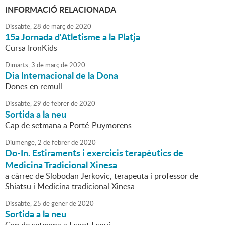
INFORMACIÓ RELACIONADA
Dissabte,
28
de
març
de
2020
15a Jornada d'Atletisme a la Platja
Cursa IronKids
Dimarts,
3
de
març
de
2020
Dia Internacional de la Dona
Dones en remull
Dissabte,
29
de
febrer
de
2020
Sortida a la neu
Cap de setmana a Porté-Puymorens
Diumenge,
2
de
febrer
de
2020
Do-In. Estiraments i exercicis terapèutics de
Medicina Tradicional Xinesa
a càrrec de Slobodan Jerkovic, terapeuta i professor de
Shiatsu i Medicina tradicional Xinesa
Dissabte,
25
de
gener
de
2020
Sortida a la neu