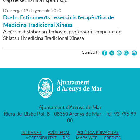
Cap de setmana a Espot Esquí
Diumenge,
12
de
gener
de
2020
Do-In. Estiraments i exercicis terapèutics de
Medicina Tradicional Xinesa
A càrrec d'Slobodan Jerkovic, professor i terapeuta de
Shiatsu i Medicina Tradicional Xinesa
Compartir
Ajuntament d'Arenys de Mar
Riera del Bisbe Pol, 8 - 08350 Arenys de Mar - Tel. 93 795 99
00
INTRANET
AVÍS LEGAL
POLÍTICA PRIVACITAT
ACCESSIBILITAT
RSS
MAPA WEB
CRÈDITS