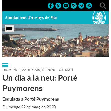
Portada
>
Regidories
>
Esports
>
Agenda
>
22-03-2020
DIUMENGE,
22
DE
MARÇ
DE
2020
-
6 H MATÍ
Un dia a la neu: Porté
Puymorens
Esquiada a Porté Puymorens
Diumenge 22 de març de 2020