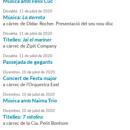
Música amb Fèlix Cuc
Dissabte,
11
de
juliol
de
2020
Música:
La derrota
a càrrec de Dídac Rocher. Presentació del seu nou disc
Dissabte,
11
de
juliol
de
2020
Titelles:
Jai el mariner
a càrrec de Zipit Company
Dissabte,
11
de
juliol
de
2020
Passejada de gegants
Divendres,
10
de
juliol
de
2020
Concert de Festa major
a càrrec de l'Orquestra Exel
Divendres,
10
de
juliol
de
2020
Música amb Naima Trio
Divendres,
10
de
juliol
de
2020
Titelles:
7 ratolins
a càrrec de la Cia. Petit Bonhom