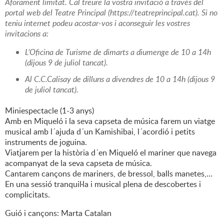
Aforament limitat. Cal treure la vostra invitació a través del
portal web del Teatre Principal (https://teatreprincipal.cat). Si no
teniu internet podeu acostar-vos i aconseguir les vostres
invitacions a:
L’Oficina de Turisme de dimarts a diumenge de 10 a 14h
(dijous 9 de juliol tancat).
Al C.C.Calisay de dilluns a divendres de 10 a 14h (dijous 9
de juliol tancat).
Miniespectacle (1-3 anys)
Amb en Miqueló i la seva capseta de música farem un viatge
musical amb l´ajuda d´un Kamishibai, l´acordió i petits
instruments de joguina.
Viatjarem per la història d´en Miqueló el mariner que navega
acompanyat de la seva capseta de música.
Cantarem cançons de mariners, de bressol, balls manetes,…
En una sessió tranquil·la i musical plena de descobertes i
complicitats.
Guió i cançons: Marta Catalan