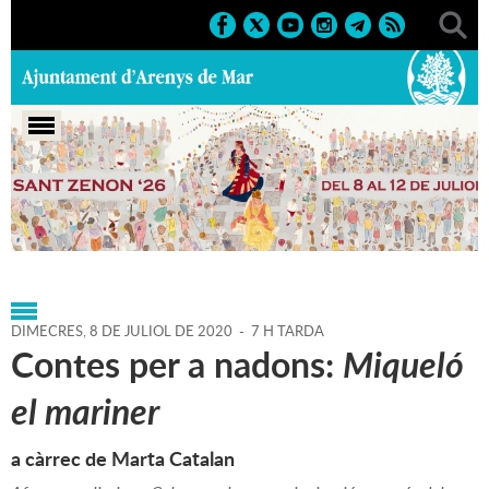
Portada
>
Agenda
>
08-07-
2020
>
Marcs
>
Festes
>
2019
>
Sant Zenon
DIMECRES,
8
DE
JULIOL
DE
2020
-
7 H TARDA
Contes per a nadons:
Miqueló
el mariner
a càrrec de Marta Catalan