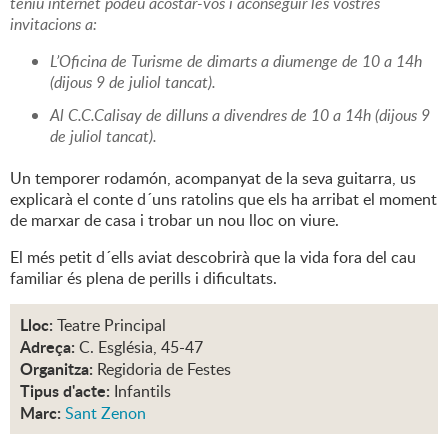
teniu internet podeu acostar-vos i aconseguir les vostres
invitacions a:
L’Oficina de Turisme de dimarts a diumenge de 10 a 14h
(dijous 9 de juliol tancat).
Al C.C.Calisay de dilluns a divendres de 10 a 14h (dijous 9
de juliol tancat).
Un temporer rodamón, acompanyat de la seva guitarra, us
explicarà el conte d´uns ratolins que els ha arribat el moment
de marxar de casa i trobar un nou lloc on viure.
El més petit d´ells aviat descobrirà que la vida fora del cau
familiar és plena de perills i dificultats.
Lloc:
Teatre Principal
Adreça:
C. Església, 45-47
Organitza:
Regidoria de Festes
Tipus d'acte:
Infantils
Marc:
Sant Zenon