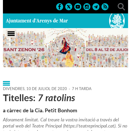
Portada
>
Agenda
>
10-07-
2020
>
Marcs
>
Festes
>
2019
>
Sant Zenon
DIVENDRES,
10
DE
JULIOL
DE
2020
-
7 H TARDA
Titelles:
7 ratolins
a càrrec de la Cia. Petit Bonhom
Aforament limitat. Cal treure la vostra invitació a través del
portal web del Teatre Principal (https://teatreprincipal.cat). Si no