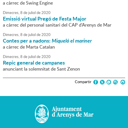
a càrrec de Swing Engine
Dimecres,
8
de
juliol
de
2020
Emissió virtual Pregó de Festa Major
a càrrec del personal sanitari del CAP d'Arenys de Mar
Dimecres,
8
de
juliol
de
2020
Contes per a nadons:
Miqueló el mariner
a càrrec de Marta Catalan
Dimecres,
8
de
juliol
de
2020
Repic general de campanes
anunciant la solemnitat de Sant Zenon
Compartir