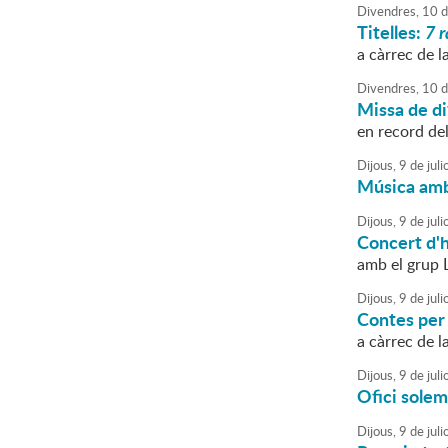
Divendres,
10
d
Titelles:
7 r
a càrrec de 
Divendres,
10
d
Missa de di
en record del
Dijous,
9
de
juli
Música amb
Dijous,
9
de
juli
Concert d'
amb el grup L
Dijous,
9
de
juli
Contes per 
a càrrec de la
Dijous,
9
de
juli
Ofici sole
Dijous,
9
de
juli