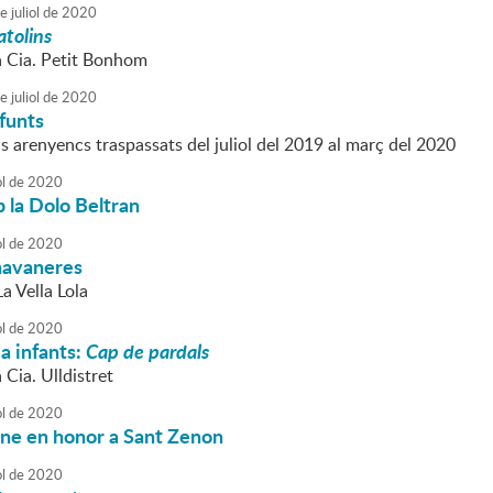
e
juliol
de
2020
atolins
la Cia. Petit Bonhom
e
juliol
de
2020
funts
s arenyencs traspassats del juliol del 2019 al març del 2020
ol
de
2020
 la Dolo Beltran
ol
de
2020
havaneres
a Vella Lola
ol
de
2020
a infants:
Cap de pardals
 Cia. Ulldistret
ol
de
2020
mne en honor a Sant Zenon
ol
de
2020