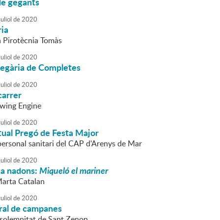
de gegants
uliol
de
2020
ria
a Pirotècnia Tomàs
uliol
de
2020
regària de Completes
uliol
de
2020
carrer
Swing Engine
uliol
de
2020
tual Pregó de Festa Major
 personal sanitari del CAP d'Arenys de Mar
uliol
de
2020
 a nadons:
Miqueló el mariner
Marta Catalan
uliol
de
2020
ral de campanes
 solemnitat de Sant Zenon