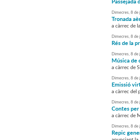
Passejada 
Dimecres,
8
de
j
Tronada aè
a càrrec de l
Dimecres,
8
de
j
Rés de la p
Dimecres,
8
de
j
Música de 
a càrrec de 
Dimecres,
8
de
j
Emissió vir
a càrrec del
Dimecres,
8
de
j
Contes per
a càrrec de 
Dimecres,
8
de
j
Repic gene
anunciant la