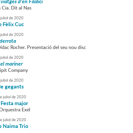
 viatges d'en Filalici
a Cia. Dit al Nas
juliol
de
2020
 Fèlix Cuc
juliol
de
2020
derrota
Dídac Rocher. Presentació del seu nou disc
juliol
de
2020
 el mariner
Zipit Company
juliol
de
2020
de gegants
e
juliol
de
2020
 Festa major
'Orquestra Exel
e
juliol
de
2020
 Naima Trio