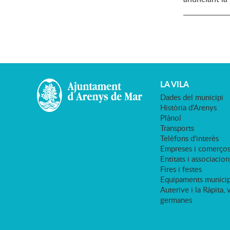
LA VILA
Dades del municipi
Història d'Arenys
Plànol
Transports
Telèfons d'interès
Empreses i comerço
Entitats i associacion
Fires i festes
Equipaments municip
Auterive i la Ràpita, 
germanes