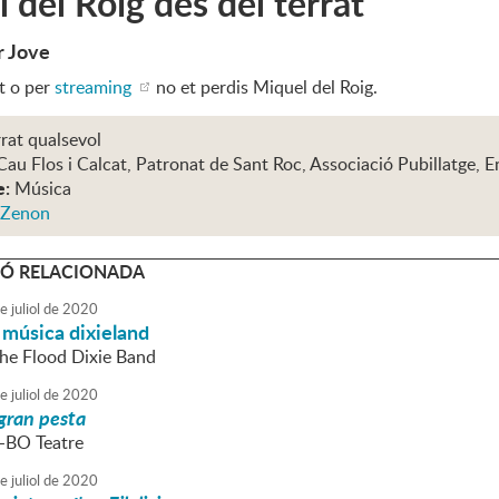
 del Roig des del terrat
r Jove
t o per
streaming
no et perdis Miquel del Roig.
rat qualsevol
Cau Flos i Calcat, Patronat de Sant Roc, Associació Pubillatge, E
e:
Música
 Zenon
Ó RELACIONADA
e
juliol
de
2020
 música dixieland
The Flood Dixie Band
e
juliol
de
2020
gran pesta
S-BO Teatre
e
juliol
de
2020