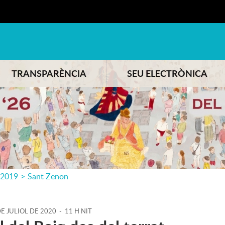
TRANSPARÈNCIA
SEU ELECTRÒNICA
2019
>
Sant Zenon
DE
JULIOL
DE
2020
-
11 H NIT