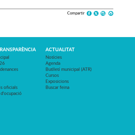
Compartir
TRANSPARÈNCIA
ACTUALITAT
cipal
Notícies
026
Agenda
rdenances
Butlletí municipal (ATR)
Cursos
Exposicions
s oficials
Buscar feina
 d'ocupació