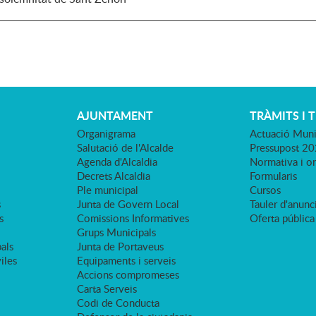
AJUNTAMENT
TRÀMITS I 
Organigrama
Actuació Muni
Salutació de l'Alcalde
Pressupost 2
Agenda d'Alcaldia
Normativa i o
Decrets Alcaldia
Formularis
Ple municipal
Cursos
s
Junta de Govern Local
Tauler d'anunci
s
Comissions Informatives
Oferta pública
Grups Municipals
als
Junta de Portaveus
viles
Equipaments i serveis
Accions compromeses
Carta Serveis
Codi de Conducta