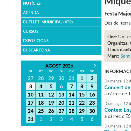
Miquel
NOTÍCIES
Festa Majo
AGENDA
BUTLLETÍ MUNICIPAL (ATR)
Des del terra
CURSOS
Lloc:
Un ter
EXPOSICIONS
Organitza:
Tipus d'act
BUSCAR FEINA
Marc:
Sant
AGOST 2026
INFORMACI
DL
DT
DC
DJ
DV
DS
DG
27
28
29
30
31
1
2
Diumenge,
12
d
3
4
5
6
7
8
9
Concert de
a càrrec de 
10
11
12
13
14
15
16
17
18
19
20
21
22
23
Diumenge,
12
d
Contes:
La 
24
25
26
27
28
29
30
a càrrec d'E
31
1
2
3
4
5
6
Diumenge,
12
d