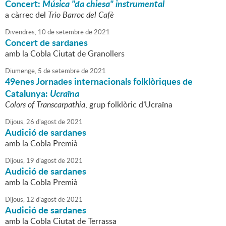
Concert:
Música "da chiesa" instrumental
a càrrec del
Trio Barroc del Cafè
Divendres,
10
de
setembre
de
2021
Concert de sardanes
amb la Cobla Ciutat de Granollers
Diumenge,
5
de
setembre
de
2021
49enes Jornades internacionals folklòriques de
Catalunya:
Ucraïna
Colors of Transcarpathia
, grup folklòric d’Ucraïna
Dijous,
26
d'
agost
de
2021
Audició de sardanes
amb la Cobla Premià
Dijous,
19
d'
agost
de
2021
Audició de sardanes
amb la Cobla Premià
Dijous,
12
d'
agost
de
2021
Audició de sardanes
amb la Cobla Ciutat de Terrassa