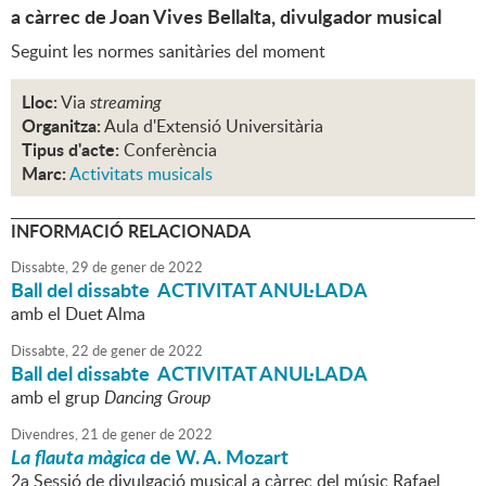
a càrrec de Joan Vives Bellalta, divulgador musical
Seguint les normes sanitàries del moment
Lloc:
Via
streaming
Organitza:
Aula d'Extensió Universitària
Tipus d'acte:
Conferència
Marc:
Activitats musicals
INFORMACIÓ RELACIONADA
Dissabte,
29
de
gener
de
2022
Ball del dissabte ACTIVITAT ANUL·LADA
amb el Duet Alma
Dissabte,
22
de
gener
de
2022
Ball del dissabte ACTIVITAT ANUL·LADA
amb el grup
Dancing Group
Divendres,
21
de
gener
de
2022
La flauta màgica
de W. A. Mozart
2a Sessió de divulgació musical a càrrec del músic Rafael