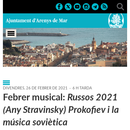
Portada
>
Agenda
>
26-02-
2021
>
Marcs
>
Culturals
>
2021
>
Activitats musicals
DIVENDRES,
26
DE
FEBRER
DE
2021
-
6 H TARDA
Febrer musical:
Russos 2021
(Any Stravinsky) Prokofiev i la
música soviètica