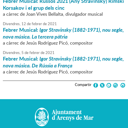
Febrer Musical: Russos 2021 (Any Stravinsky) Rimski
Korsakov i el grup dels cinc
a càrrec de Joan Vives Bellalta, divulgador musical
Divendres,
12
de
febrer
de
2021
Febrer Musical:
Igor Stravinsky (1882-1971), nou segle,
nova música. La tercera pàtria
a càrrec de Jesús Rodríguez Picó, compositor
Divendres,
5
de
febrer
de
2021
Febrer Musical:
Igor Stravinsky (1882-1971), nou segle,
nova música. De Rússia a França
a càrrec de Jesús Rodríguez Picó, compositor
Compartir