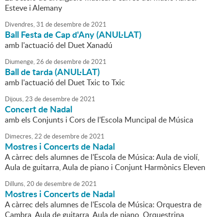
Esteve i Alemany
Divendres,
31
de
desembre
de
2021
Ball Festa de Cap d'Any (ANUL·LAT)
amb l'actuació del Duet Xanadú
Diumenge,
26
de
desembre
de
2021
Ball de tarda (ANUL·LAT)
amb l'actuació del Duet Txic to Txic
Dijous,
23
de
desembre
de
2021
Concert de Nadal
amb els Conjunts i Cors de l'Escola Muncipal de Música
Dimecres,
22
de
desembre
de
2021
Mostres i Concerts de Nadal
A càrrec dels alumnes de l'Escola de Música: Aula de violí,
Aula de guitarra, Aula de piano i Conjunt Harmònics Eleven
Dilluns,
20
de
desembre
de
2021
Mostres i Concerts de Nadal
A càrrec dels alumnes de l'Escola de Música: Orquestra de
Cambra, Aula de guitarra, Aula de piano, Orquestrina