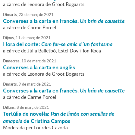
a càrrec de Leonora de Groot Bogaarts
Dimarts,
23
de
març
de
2021
Converses a la carta en francès.
Un brin de causette
a càrrec de Carme Porcel
Dijous,
11
de
març
de
2021
Hora del conte:
Com fer-se amic d´un fantasma
a càrrec de Júlia Balletbò, Estel Doy i Ton Roca
Dimecres,
10
de
març
de
2021
Converses a la carta en anglès
a càrrec de Leonora de Groot Bogaarts
Dimarts,
9
de
març
de
2021
Converses a la carta en francès.
Un brin de causette
a càrrec de Carme Porcel
Dilluns,
8
de
març
de
2021
Tertúlia de novel·la:
Pan de limón con semillas de
amapola
de Cristina Campos
Moderada per Lourdes Cazorla