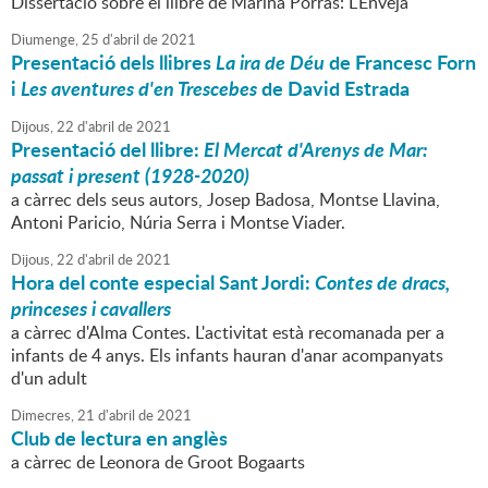
Dissertació sobre el llibre de Marina Porras: L'Enveja
Diumenge,
25
d'
abril
de
2021
Presentació dels llibres
La ira de Déu
de Francesc Forn
i
Les aventures d'en Trescebes
de David Estrada
Dijous,
22
d'
abril
de
2021
Presentació del llibre:
El Mercat d'Arenys de Mar:
passat i present (1928-2020)
a càrrec dels seus autors, Josep Badosa, Montse Llavina,
Antoni Paricio, Núria Serra i Montse Viader.
Dijous,
22
d'
abril
de
2021
Hora del conte especial Sant Jordi:
Contes de dracs,
princeses i cavallers
a càrrec d'Alma Contes. L'activitat està recomanada per a
infants de 4 anys. Els infants hauran d'anar acompanyats
d'un adult
Dimecres,
21
d'
abril
de
2021
Club de lectura en anglès
a càrrec de Leonora de Groot Bogaarts