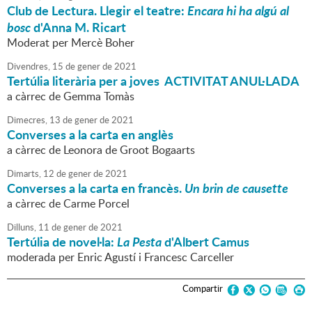
Club de Lectura. Llegir el teatre:
Encara hi ha algú al
bosc
d'Anna M. Ricart
Moderat per Mercè Boher
Divendres,
15
de
gener
de
2021
Tertúlia literària per a joves ACTIVITAT ANUL·LADA
a càrrec de Gemma Tomàs
Dimecres,
13
de
gener
de
2021
Converses a la carta en anglès
a càrrec de Leonora de Groot Bogaarts
Dimarts,
12
de
gener
de
2021
Converses a la carta en francès.
Un brin de causette
a càrrec de Carme Porcel
Dilluns,
11
de
gener
de
2021
Tertúlia de novel·la:
La Pesta
d'Albert Camus
moderada per Enric Agustí i Francesc Carceller
Compartir