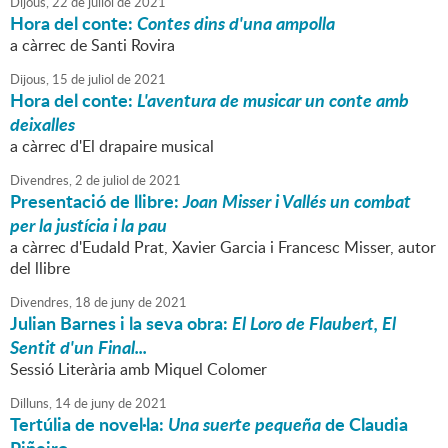
Dijous,
22
de
juliol
de
2021
Hora del conte:
Contes dins d'una ampolla
a càrrec de Santi Rovira
Dijous,
15
de
juliol
de
2021
Hora del conte:
L'aventura de musicar un conte amb
deixalles
a càrrec d'El drapaire musical
Divendres,
2
de
juliol
de
2021
Presentació de llibre:
Joan Misser i Vallés un combat
per la justícia i la pau
a càrrec d'Eudald Prat, Xavier Garcia i Francesc Misser, autor
del llibre
Divendres,
18
de
juny
de
2021
Julian Barnes i la seva obra:
El Loro de Flaubert, El
Sentit d'un Final...
Sessió Literària amb Miquel Colomer
Dilluns,
14
de
juny
de
2021
Tertúlia de novel·la:
Una suerte pequeña
de Claudia