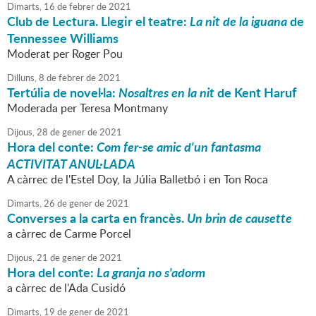
Dimarts,
16
de
febrer
de
2021
Club de Lectura. Llegir el teatre:
La nit de la iguana
de
Tennessee Williams
Moderat per Roger Pou
Dilluns,
8
de
febrer
de
2021
Tertúlia de novel·la:
Nosaltres en la nit
de Kent Haruf
Moderada per Teresa Montmany
Dijous,
28
de
gener
de
2021
Hora del conte:
Com fer-se amic d'un fantasma
ACTIVITAT ANUL·LADA
A càrrec de l'Estel Doy, la Júlia Balletbó i en Ton Roca
Dimarts,
26
de
gener
de
2021
Converses a la carta en francès.
Un brin de causette
a càrrec de Carme Porcel
Dijous,
21
de
gener
de
2021
Hora del conte:
La granja no s'adorm
a càrrec de l'Ada Cusidó
Dimarts,
19
de
gener
de
2021