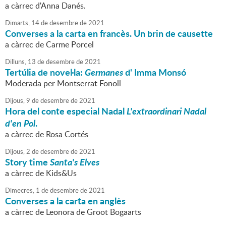
a càrrec d'Anna Danés.
Dimarts,
14
de
desembre
de
2021
Converses a la carta en francès. Un brin de causette
a càrrec de Carme Porcel
Dilluns,
13
de
desembre
de
2021
Tertúlia de novel·la:
Germanes
d' Imma Monsó
Moderada per Montserrat Fonoll
Dijous,
9
de
desembre
de
2021
Hora del conte especial Nadal
L'extraordinari Nadal
d'en Pol
.
a càrrec de Rosa Cortés
Dijous,
2
de
desembre
de
2021
Story time
Santa's Elves
a càrrec de Kids&Us
Dimecres,
1
de
desembre
de
2021
Converses a la carta en anglès
a càrrec de Leonora de Groot Bogaarts