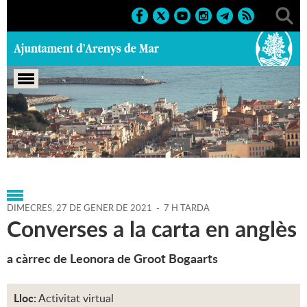
Portada
>
Agenda
>
27-01-
2021
>
Marcs
>
Culturals
>
2021
>
Activitats literàries
DIMECRES,
27
DE
GENER
DE
2021
-
7 H TARDA
Converses a la carta en anglès
a càrrec de Leonora de Groot Bogaarts
Lloc:
Activitat virtual