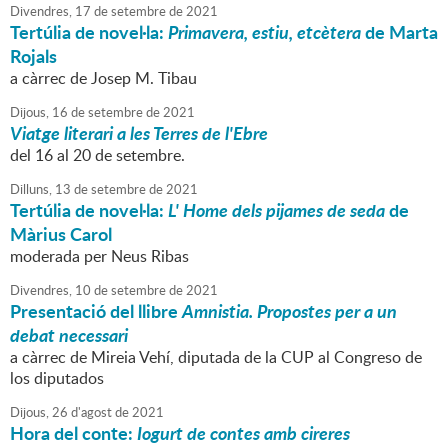
Divendres,
17
de
setembre
de
2021
Tertúlia de novel·la:
Primavera, estiu, etcètera
de Marta
Rojals
a càrrec de Josep M. Tibau
Dijous,
16
de
setembre
de
2021
Viatge literari a les Terres de l'Ebre
del 16 al 20 de setembre.
Dilluns,
13
de
setembre
de
2021
Tertúlia de novel·la:
L' Home dels pijames de seda
de
Màrius Carol
moderada per Neus Ribas
Divendres,
10
de
setembre
de
2021
Presentació del llibre
Amnistia. Propostes per a un
debat necessari
a càrrec de Mireia Vehí, diputada de la CUP al Congreso de
los diputados
Dijous,
26
d'
agost
de
2021
Hora del conte:
Iogurt de contes amb cireres