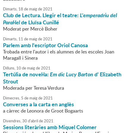
Dimarts,
18
de
maig
de
2021
Club de Lectura. Llegir el teatre:
L'emperadriu del
Paral·lel
de Lluïsa Cunillé
Moderat per Mercè Boher
Dimarts,
11
de
maig
de
2021
Parlem amb l'escriptor Oriol Canosa
Trobada entre l'autor i els alumnes de les escoles Joan
Maragall i Sinera
Dilluns,
10
de
maig
de
2021
Tertúlia de novel·la:
Em dic Lucy Barton
d' Elizabeth
Strout
Moderada per Teresa Verdura
Dimecres,
5
de
maig
de
2021
Converses a la carta en anglès
a càrrec de Leonora de Groot Bogaarts
Divendres,
30
d'
abril
de
2021
Sessions literàries amb Miquel Colomer