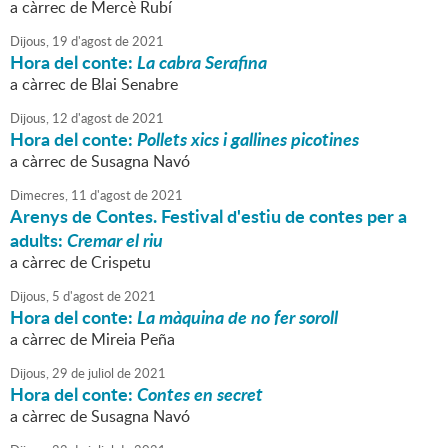
a càrrec de Mercè Rubí
Dijous,
19
d'
agost
de
2021
Hora del conte:
La cabra Serafina
a càrrec de Blai Senabre
Dijous,
12
d'
agost
de
2021
Hora del conte:
Pollets xics i gallines picotines
a càrrec de Susagna Navó
Dimecres,
11
d'
agost
de
2021
Arenys de Contes. Festival d'estiu de contes per a
adults:
Cremar el riu
a càrrec de Crispetu
Dijous,
5
d'
agost
de
2021
Hora del conte:
La màquina de no fer soroll
a càrrec de Mireia Peña
Dijous,
29
de
juliol
de
2021
Hora del conte:
Contes en secret
a càrrec de Susagna Navó