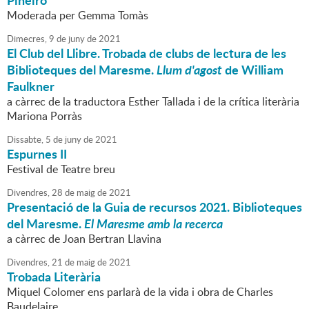
Piñeiro
Moderada per Gemma Tomàs
Dimecres,
9
de
juny
de
2021
El Club del Llibre. Trobada de clubs de lectura de les
Biblioteques del Maresme.
Llum d'agost
de William
Faulkner
a càrrec de la traductora Esther Tallada i de la crítica literària
Mariona Porràs
Dissabte,
5
de
juny
de
2021
Espurnes II
Festival de Teatre breu
Divendres,
28
de
maig
de
2021
Presentació de la Guia de recursos 2021. Biblioteques
del Maresme.
El Maresme amb la recerca
a càrrec de Joan Bertran Llavina
Divendres,
21
de
maig
de
2021
Trobada Literària
Miquel Colomer ens parlarà de la vida i obra de Charles
Baudelaire