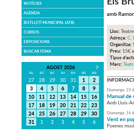
Els Br
NOTÍCIES
amb Ramon
AGENDA
BUTLLETÍ MUNICIPAL (ATR)
Lloc:
Teatre
CURSOS
Adreça:
C. 
EXPOSICIONS
Organitza:
Preu:
15€ a
BUSCAR FEINA
Tipus d'act
Marc:
Teatr
AGOST 2026
DL
DT
DC
DJ
DV
DS
DG
27
28
29
30
31
1
2
INFORMACI
3
4
5
6
7
8
9
Diumenge,
23
d
Manual de 
10
11
12
13
14
15
16
Amb Lluís-An
17
18
19
20
21
22
23
24
25
26
27
28
29
30
Diumenge,
16
d
Vent en po
31
1
2
3
4
5
6
Poemes music