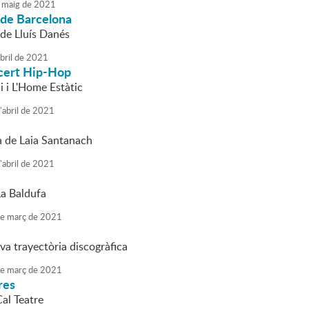
maig
de
2021
 de Barcelona
 de Lluís Danés
bril
de
2021
cert Hip-Hop
i L'Home Estàtic
'
abril
de
2021
 de Laia Santanach
'
abril
de
2021
La Baldufa
e
març
de
2021
va trayectòria discogràfica
e
març
de
2021
res
al Teatre