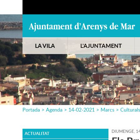
LA VILA
L'AJUNTAMENT
Portada
>
Agenda
>
14-02-2021
>
Marcs
>
Cultural
DIUMENGE,
1
ACTUALITAT