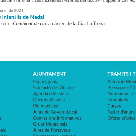
sical i familiar:
Les Increïbles històries del doctor Klüpper
a càrrec 
ener
de
2021
 Infantils de Nadal
e circ:
Combinat de circ
a càrrec de la Cia. La Trena
AJUNTAMENT
TRÀMITS I 
Organigrama
Actuació Muni
Salutació de l'Alcalde
Pressupost 2
Agenda d'Alcaldia
Normativa i o
Decrets Alcaldia
Formularis
Ple municipal
Cursos
s
Junta de Govern Local
Tauler d'anunci
s
Comissions Informatives
Oferta pública
Grups Municipals
als
Junta de Portaveus