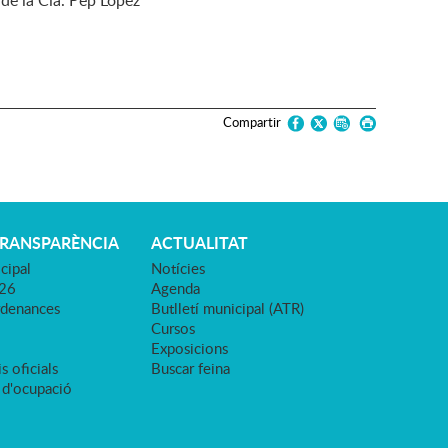
de la Cia. Pep Lòpez
Compartir
TRANSPARÈNCIA
ACTUALITAT
cipal
Notícies
026
Agenda
rdenances
Butlletí municipal (ATR)
Cursos
Exposicions
s oficials
Buscar feina
 d'ocupació