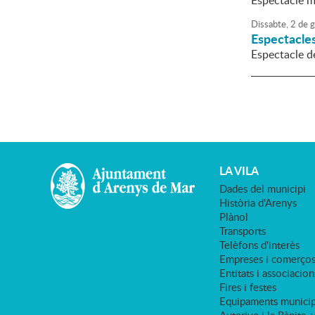
Espectacle mu
Dissabte,
2
de
g
Espectacles
Espectacle d
LA VILA
Dades del municipi
Història d'Arenys
Plànol
Transports
Telèfons d'interès
Empreses i comerço
Entitats i associacion
Fires i festes
Equipaments municip