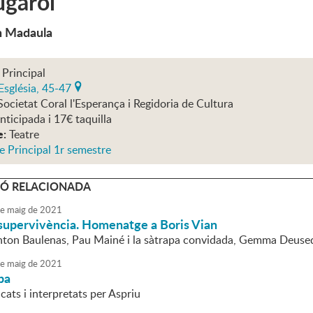
ugarol
 Madaula
 Principal
Església, 45-47
Societat Coral l'Esperança i Regidoria de Cultura
nticipada i 17€ taquilla
e:
Teatre
e Principal 1r semestre
Ó RELACIONADA
e
maig
de
2021
supervivència. Homenatge a Boris Vian
ton Baulenas, Pau Mainé i la sàtrapa convidada, Gemma Deuse
e
maig
de
2021
pa
ats i interpretats per Aspriu