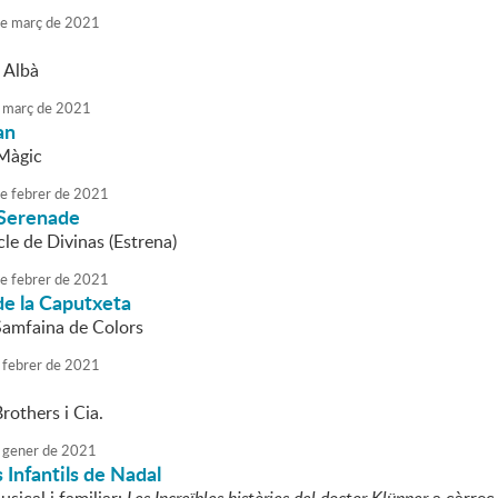
e
març
de
2021
 Albà
març
de
2021
an
Màgic
e
febrer
de
2021
Serenade
le de Divinas (Estrena)
e
febrer
de
2021
 de la Caputxeta
Samfaina de Colors
febrer
de
2021
rothers i Cia.
gener
de
2021
 Infantils de Nadal