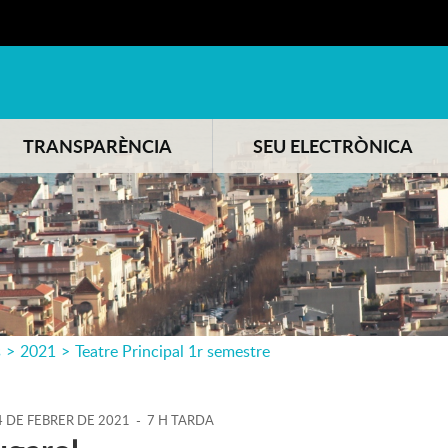
TRANSPARÈNCIA
SEU ELECTRÒNICA
s
>
2021
>
Teatre Principal 1r semestre
4
DE
FEBRER
DE
2021
-
7 H TARDA