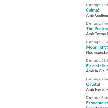
Diumenge,
14
d
Calma!
Amb Guillem
Diumenge,
7
de
The Postm
Amb Txema 
Diumenge,
28
d
Moonlight 
Nou espectac
Diumenge,
21
d
Els cistells
Amb la Cia. 
Diumenge,
7
de
Orbital
Amb Farrés B
Diumenge,
3
de
Espectacles