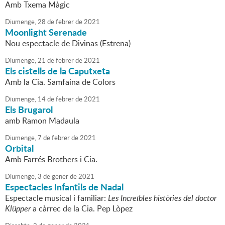
Amb Txema Màgic
Diumenge,
28
de
febrer
de
2021
Moonlight Serenade
Nou espectacle de Divinas (Estrena)
Diumenge,
21
de
febrer
de
2021
Els cistells de la Caputxeta
Amb la Cia. Samfaina de Colors
Diumenge,
14
de
febrer
de
2021
Els Brugarol
amb Ramon Madaula
Diumenge,
7
de
febrer
de
2021
Orbital
Amb Farrés Brothers i Cia.
Diumenge,
3
de
gener
de
2021
Espectacles Infantils de Nadal
Espectacle musical i familiar:
Les Increïbles històries del doctor
Klüpper
a càrrec de la Cia. Pep Lòpez