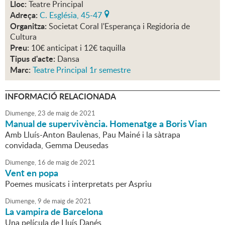
Lloc:
Teatre Principal
Adreça:
C. Església, 45-47
Organitza:
Societat Coral l'Esperança i Regidoria de
Cultura
Preu:
10€ anticipat i 12€ taquilla
Tipus d'acte:
Dansa
Marc:
Teatre Principal 1r semestre
INFORMACIÓ RELACIONADA
Diumenge,
23
de
maig
de
2021
Manual de supervivència. Homenatge a Boris Vian
Amb Lluís-Anton Baulenas, Pau Mainé i la sàtrapa
convidada, Gemma Deusedas
Diumenge,
16
de
maig
de
2021
Vent en popa
Poemes musicats i interpretats per Aspriu
Diumenge,
9
de
maig
de
2021
La vampira de Barcelona
Una película de Lluís Danés