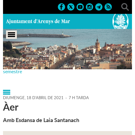
Portada
>
Agenda
>
18-04-
2021
>
Marcs
>
Culturals
>
2021
>
Teatre Principal 1r
semestre
DIUMENGE,
18
D'
ABRIL
DE
2021
-
7 H TARDA
Àer
Amb Esdansa de Laia Santanach