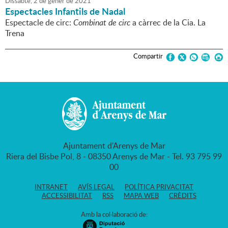
Dissabte,
2
de
gener
de
2021
Espectacles Infantils de Nadal
Espectacle de circ:
Combinat de circ
a càrrec de la Cia. La
Trena
Compartir
Ajuntament d'Arenys de Mar
Riera del Bisbe Pol, 8 - 08350 Arenys de Mar - Tel. 93 795 99
00
INTRANET
AVÍS LEGAL
POLÍTICA PRIVACITAT
ACCESSIBILITAT
RSS
MAPA WEB
CRÈDITS
Amb la col·laboració de: