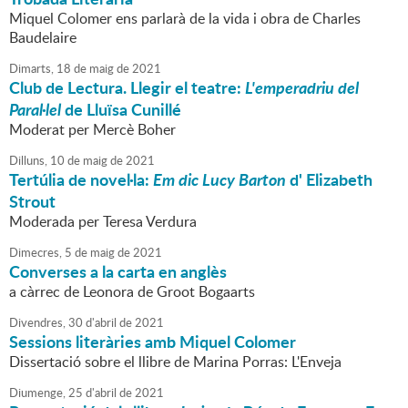
Miquel Colomer ens parlarà de la vida i obra de Charles
Baudelaire
Dimarts,
18
de
maig
de
2021
Club de Lectura. Llegir el teatre:
L'emperadriu del
Paral·lel
de Lluïsa Cunillé
Moderat per Mercè Boher
Dilluns,
10
de
maig
de
2021
Tertúlia de novel·la:
Em dic Lucy Barton
d' Elizabeth
Strout
Moderada per Teresa Verdura
Dimecres,
5
de
maig
de
2021
Converses a la carta en anglès
a càrrec de Leonora de Groot Bogaarts
Divendres,
30
d'
abril
de
2021
Sessions literàries amb Miquel Colomer
Dissertació sobre el llibre de Marina Porras: L'Enveja
Diumenge,
25
d'
abril
de
2021