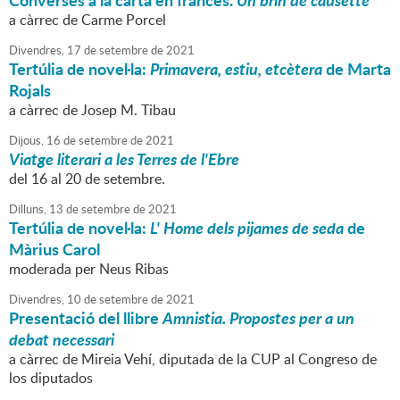
Converses a la carta en francès.
Un brin de causette
a càrrec de Carme Porcel
Divendres,
17
de
setembre
de
2021
Tertúlia de novel·la:
Primavera, estiu, etcètera
de Marta
Rojals
a càrrec de Josep M. Tibau
Dijous,
16
de
setembre
de
2021
Viatge literari a les Terres de l'Ebre
del 16 al 20 de setembre.
Dilluns,
13
de
setembre
de
2021
Tertúlia de novel·la:
L' Home dels pijames de seda
de
Màrius Carol
moderada per Neus Ribas
Divendres,
10
de
setembre
de
2021
Presentació del llibre
Amnistia. Propostes per a un
debat necessari
a càrrec de Mireia Vehí, diputada de la CUP al Congreso de
los diputados