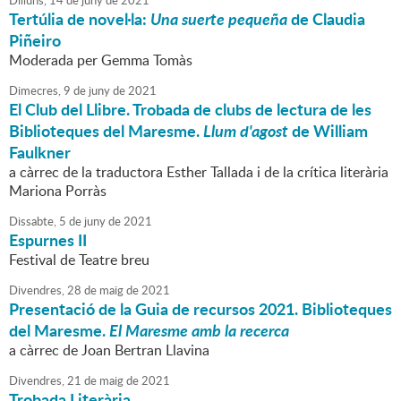
Dilluns,
14
de
juny
de
2021
Tertúlia de novel·la:
Una suerte pequeña
de Claudia
Piñeiro
Moderada per Gemma Tomàs
Dimecres,
9
de
juny
de
2021
El Club del Llibre. Trobada de clubs de lectura de les
Biblioteques del Maresme.
Llum d'agost
de William
Faulkner
a càrrec de la traductora Esther Tallada i de la crítica literària
Mariona Porràs
Dissabte,
5
de
juny
de
2021
Espurnes II
Festival de Teatre breu
Divendres,
28
de
maig
de
2021
Presentació de la Guia de recursos 2021. Biblioteques
del Maresme.
El Maresme amb la recerca
a càrrec de Joan Bertran Llavina
Divendres,
21
de
maig
de
2021
Trobada Literària