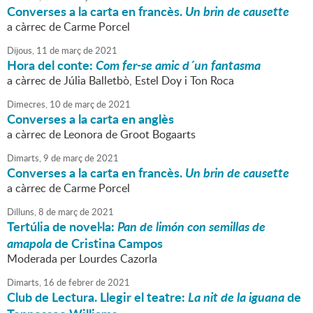
Converses a la carta en francès.
Un brin de causette
a càrrec de Carme Porcel
Dijous,
11
de
març
de
2021
Hora del conte:
Com fer-se amic d´un fantasma
a càrrec de Júlia Balletbò, Estel Doy i Ton Roca
Dimecres,
10
de
març
de
2021
Converses a la carta en anglès
a càrrec de Leonora de Groot Bogaarts
Dimarts,
9
de
març
de
2021
Converses a la carta en francès.
Un brin de causette
a càrrec de Carme Porcel
Dilluns,
8
de
març
de
2021
Tertúlia de novel·la:
Pan de limón con semillas de
amapola
de Cristina Campos
Moderada per Lourdes Cazorla
Dimarts,
16
de
febrer
de
2021
Club de Lectura. Llegir el teatre:
La nit de la iguana
de