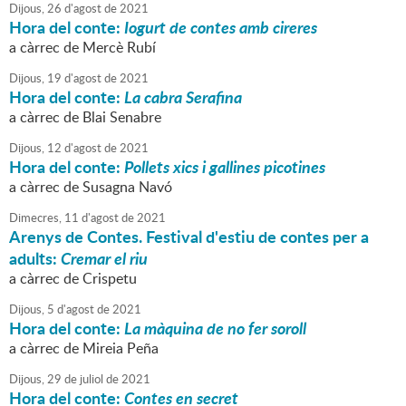
Dijous,
26
d'
agost
de
2021
Hora del conte:
Iogurt de contes amb cireres
a càrrec de Mercè Rubí
Dijous,
19
d'
agost
de
2021
Hora del conte:
La cabra Serafina
a càrrec de Blai Senabre
Dijous,
12
d'
agost
de
2021
Hora del conte:
Pollets xics i gallines picotines
a càrrec de Susagna Navó
Dimecres,
11
d'
agost
de
2021
Arenys de Contes. Festival d'estiu de contes per a
adults:
Cremar el riu
a càrrec de Crispetu
Dijous,
5
d'
agost
de
2021
Hora del conte:
La màquina de no fer soroll
a càrrec de Mireia Peña
Dijous,
29
de
juliol
de
2021
Hora del conte:
Contes en secret