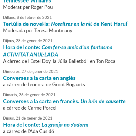
Tennessee Williams
Moderat per Roger Pou
Dilluns,
8
de
febrer
de
2021
Tertúlia de novel·la:
Nosaltres en la nit
de Kent Haruf
Moderada per Teresa Montmany
Dijous,
28
de
gener
de
2021
Hora del conte:
Com fer-se amic d'un fantasma
ACTIVITAT ANUL·LADA
A càrrec de l'Estel Doy, la Júlia Balletbó i en Ton Roca
Dimecres,
27
de
gener
de
2021
Converses a la carta en anglès
a càrrec de Leonora de Groot Bogaarts
Dimarts,
26
de
gener
de
2021
Converses a la carta en francès.
Un brin de causette
a càrrec de Carme Porcel
Dijous,
21
de
gener
de
2021
Hora del conte:
La granja no s'adorm
a càrrec de l'Ada Cusidó