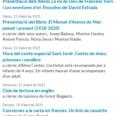
Presentació dels llibres
La ira de Déu
de Francesc Forn
i
Les aventures d'en Trescebes
de David Estrada
Dijous,
22
d'
abril
de
2021
Presentació del llibre:
El Mercat d'Arenys de Mar:
passat i present (1928-2020)
a càrrec dels seus autors, Josep Badosa, Montse Llavina,
Antoni Paricio, Núria Serra i Montse Viader.
Dijous,
22
d'
abril
de
2021
Hora del conte especial Sant Jordi:
Contes de dracs,
princeses i cavallers
a càrrec d'Alma Contes. L'activitat està recomanada per a
infants de 4 anys. Els infants hauran d'anar acompanyats
d'un adult
Dimecres,
21
d'
abril
de
2021
Club de lectura en anglès
a càrrec de Leonora de Groot Bogaarts
Dimarts,
20
d'
abril
de
2021
Converses a la carta en francès.
Un brin de causette