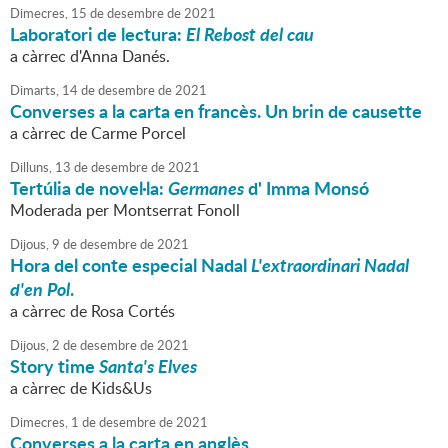
Dimecres,
15
de
desembre
de
2021
Laboratori de lectura:
El Rebost del cau
a càrrec d'Anna Danés.
Dimarts,
14
de
desembre
de
2021
Converses a la carta en francès. Un brin de causette
a càrrec de Carme Porcel
Dilluns,
13
de
desembre
de
2021
Tertúlia de novel·la:
Germanes
d' Imma Monsó
Moderada per Montserrat Fonoll
Dijous,
9
de
desembre
de
2021
Hora del conte especial Nadal
L'extraordinari Nadal
d'en Pol
.
a càrrec de Rosa Cortés
Dijous,
2
de
desembre
de
2021
Story time
Santa's Elves
a càrrec de Kids&Us
Dimecres,
1
de
desembre
de
2021
Converses a la carta en anglès