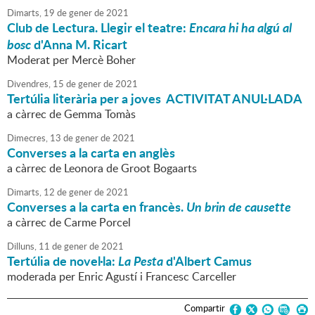
Dimarts,
19
de
gener
de
2021
Club de Lectura. Llegir el teatre:
Encara hi ha algú al
bosc
d'Anna M. Ricart
Moderat per Mercè Boher
Divendres,
15
de
gener
de
2021
Tertúlia literària per a joves ACTIVITAT ANUL·LADA
a càrrec de Gemma Tomàs
Dimecres,
13
de
gener
de
2021
Converses a la carta en anglès
a càrrec de Leonora de Groot Bogaarts
Dimarts,
12
de
gener
de
2021
Converses a la carta en francès.
Un brin de causette
a càrrec de Carme Porcel
Dilluns,
11
de
gener
de
2021
Tertúlia de novel·la:
La Pesta
d'Albert Camus
moderada per Enric Agustí i Francesc Carceller
Compartir