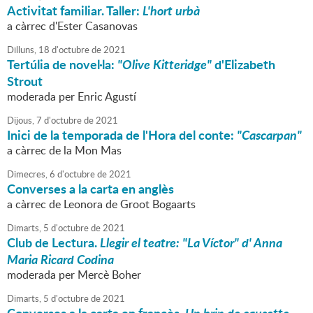
Activitat familiar. Taller:
L'hort urbà
a càrrec d'Ester Casanovas
Dilluns,
18
d'
octubre
de
2021
Tertúlia de novel·la:
"Olive Kitteridge"
d'Elizabeth
Strout
moderada per Enric Agustí
Dijous,
7
d'
octubre
de
2021
Inici de la temporada de l'Hora del conte:
"Cascarpan"
a càrrec de la Mon Mas
Dimecres,
6
d'
octubre
de
2021
Converses a la carta en anglès
a càrrec de Leonora de Groot Bogaarts
Dimarts,
5
d'
octubre
de
2021
Club de Lectura.
Llegir el teatre: "La Víctor" d' Anna
Maria Ricard Codina
moderada per Mercè Boher
Dimarts,
5
d'
octubre
de
2021