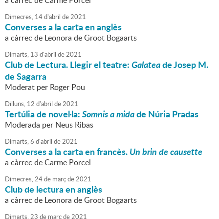
a càrrec de Carme Porcel
Dimecres,
14
d'
abril
de
2021
Converses a la carta en anglès
a càrrec de Leonora de Groot Bogaarts
Dimarts,
13
d'
abril
de
2021
Club de Lectura. Llegir el teatre:
Galatea
de Josep M.
de Sagarra
Moderat per Roger Pou
Dilluns,
12
d'
abril
de
2021
Tertúlia de novel·la:
Somnis a mida
de Núria Pradas
Moderada per Neus Ribas
Dimarts,
6
d'
abril
de
2021
Converses a la carta en francès.
Un brin de causette
a càrrec de Carme Porcel
Dimecres,
24
de
març
de
2021
Club de lectura en anglès
a càrrec de Leonora de Groot Bogaarts
Dimarts,
23
de
març
de
2021