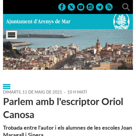
Portada
>
Agenda
>
11-05-
2021
>
Marcs
>
Culturals
>
2021
>
Activitats literàries
DIMARTS,
11
DE
MAIG
DE
2021
-
10 H MATÍ
Parlem amb l'escriptor Oriol
Canosa
Trobada entre l'autor i els alumnes de les escoles Joan
Maragall i Sinera