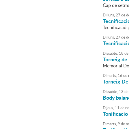
Cap de setma
Dilluns,
27
de
d
Tecnificaci
Tecnificació 
Dilluns,
27
de
d
Tecnificac
Dissabte,
18
de
Torneig de
Memorial Do
Dimarts,
16
de
Torneig De 
Dissabte,
13
de
Body balan
Dijous,
11
de
no
Tonificacio 
Dimarts,
9
de
n