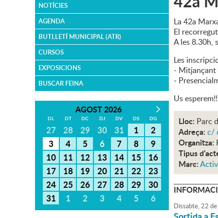
42a M
NOTÍCIES
La 42a Marxa
AGENDA
El recorregu
BUTLLETÍ MUNICIPAL (ATR)
A les 8.30h, 
CURSOS
Les inscripc
EXPOSICIONS
- Mitjançant 
- Presencial
BUSCAR FEINA
Us esperem!!
AGOST 2026
DL
DT
DC
DJ
DV
DS
DG
Lloc:
Parc 
27
28
29
30
31
1
2
Adreça:
c/ 
Organitza:
3
4
5
6
7
8
9
Tipus d'act
10
11
12
13
14
15
16
Marc:
Activ
17
18
19
20
21
22
23
24
25
26
27
28
29
30
INFORMACI
31
1
2
3
4
5
6
Dissabte,
22
de
Sortida a E