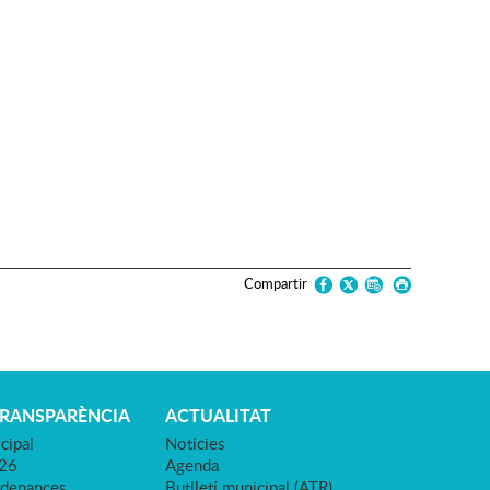
Compartir
TRANSPARÈNCIA
ACTUALITAT
cipal
Notícies
026
Agenda
rdenances
Butlletí municipal (ATR)