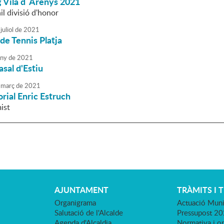
g Vila d´Arenys 2021
il divisió d'honor
juliol
de
2021
e Tennis Platja
uny
de
2021
sal d'Estiu
març
de
2021
ial Enric Estruch
ist
AJUNTAMENT
TRÀMITS I 
Organigrama
Actuació Muni
Salutació de l'Alcalde
Pressupost 2
Agenda d'Alcaldia
Normativa i o