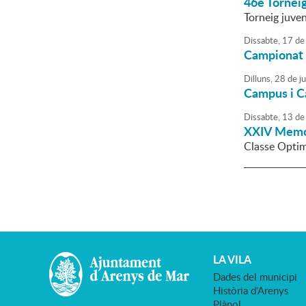
46è Tornei
Torneig juven
Dissabte,
17
de
Campionat d
Dilluns,
28
de
j
Campus i Ca
Dissabte,
13
de
XXIV Memor
Classe Optim
LA VILA
Dades del municipi
Història d'Arenys
Plànol