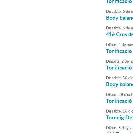
Tonificació 
Dissabte,
6
de
n
Body balan
Dissabte,
6
de
n
41è Cros d
Dijous,
4
de
nov
Tonificacio 
Dimarts,
2
de
n
Tonificació 
Dissabte,
30
d'
Body balan
Dijous,
28
d'
oct
Tonificació 
Dissabte,
16
d'
Torneig De 
Dijous,
5
d'
agos