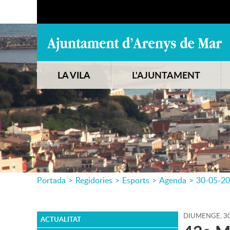
LA VILA
L'AJUNTAMENT
Portada
>
Regidories
>
Esports
>
Agenda
>
30-05-2
DIUMENGE,
3
ACTUALITAT