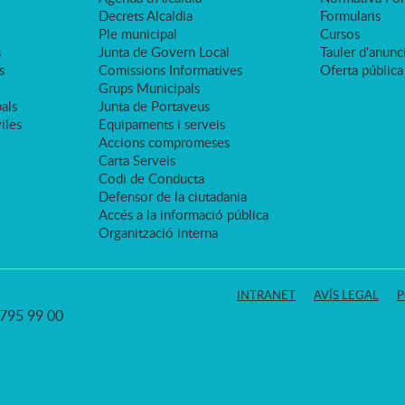
Decrets Alcaldia
Formularis
Ple municipal
Cursos
s
Junta de Govern Local
Tauler d'anunci
s
Comissions Informatives
Oferta pública
Grups Municipals
als
Junta de Portaveus
viles
Equipaments i serveis
Accions compromeses
Carta Serveis
Codi de Conducta
Defensor de la ciutadania
Accés a la informació pública
Organització interna
INTRANET
AVÍS LEGAL
P
3 795 99 00