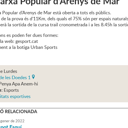
arxa Popular d'Arenys de Mar
 Popular d'Arenys de Mar està oberta a tots els públics.
t de la prova és d'11Km, dels quals el 75% són per espais natura
serà la sortida de la cursa trail cronometrada i a les 8.45h la so
ions es poden fer dues formes:
la web: gesport.cat
ment a la botiga Urban Sports
de Lurdes
de les Doedes 1
Penya Apa Anem-hi
e:
Esports
itats esportives
Ó RELACIONADA
gener
de
2022
spot Esquí