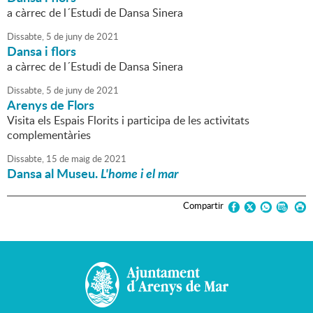
a càrrec de l´Estudi de Dansa Sinera
Dissabte,
5
de
juny
de
2021
Dansa i flors
a càrrec de l´Estudi de Dansa Sinera
Dissabte,
5
de
juny
de
2021
Arenys de Flors
Visita els Espais Florits i participa de les activitats
complementàries
Dissabte,
15
de
maig
de
2021
Dansa al Museu.
L'home i el mar
Compartir