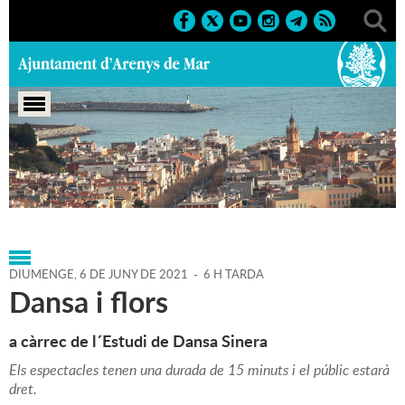
Portada
>
Agenda
>
06-06-
2021
>
Marcs
>
Culturals
>
2021
>
Arenys de Flors
DIUMENGE,
6
DE
JUNY
DE
2021
-
6 H TARDA
Dansa i flors
a càrrec de l´Estudi de Dansa Sinera
Els espectacles tenen una durada de 15 minuts i el públic estarà
dret.