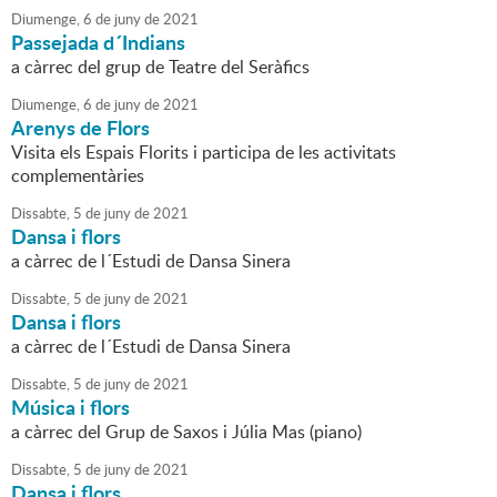
Diumenge,
6
de
juny
de
2021
Passejada d´Indians
a càrrec del grup de Teatre del Seràfics
Diumenge,
6
de
juny
de
2021
Arenys de Flors
Visita els Espais Florits i participa de les activitats
complementàries
Dissabte,
5
de
juny
de
2021
Dansa i flors
a càrrec de l´Estudi de Dansa Sinera
Dissabte,
5
de
juny
de
2021
Dansa i flors
a càrrec de l´Estudi de Dansa Sinera
Dissabte,
5
de
juny
de
2021
Música i flors
a càrrec del Grup de Saxos i Júlia Mas (piano)
Dissabte,
5
de
juny
de
2021
Dansa i flors