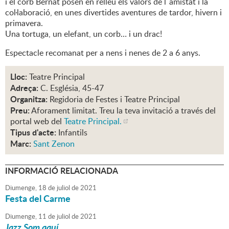
i el corb Bernat posen en relleu els valors de l´amistat i la
col·laboració, en unes divertides aventures de tardor, hivern i
primavera.
Una tortuga, un elefant, un corb… i un drac!
Espectacle recomanat per a nens i nenes de 2 a 6 anys.
Lloc:
Teatre Principal
Adreça:
C. Església, 45-47
Organitza:
Regidoria de Festes i Teatre Principal
Preu:
Aforament limitat. Treu la teva invitació a través del
portal web del
Teatre Principal.
Tipus d'acte:
Infantils
Marc:
Sant Zenon
INFORMACIÓ RELACIONADA
Diumenge,
18
de
juliol
de
2021
Festa del Carme
Diumenge,
11
de
juliol
de
2021
Jazz Som aquí