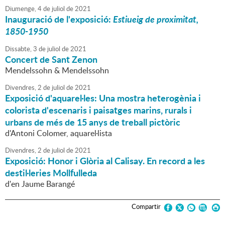
Diumenge,
4
de
juliol
de
2021
Inauguració de l'exposició:
Estiueig de proximitat,
1850-1950
Dissabte,
3
de
juliol
de
2021
Concert de Sant Zenon
Mendelssohn & Mendelssohn
Divendres,
2
de
juliol
de
2021
Exposició d'aquarel·les: Una mostra heterogènia i
colorista d'escenaris i paisatges marins, rurals i
urbans de més de 15 anys de treball pictòric
d'Antoni Colomer, aquarel·lista
Divendres,
2
de
juliol
de
2021
Exposició: Honor i Glòria al Calisay. En record a les
destil·leries Mollfulleda
d'en Jaume Barangé
Compartir