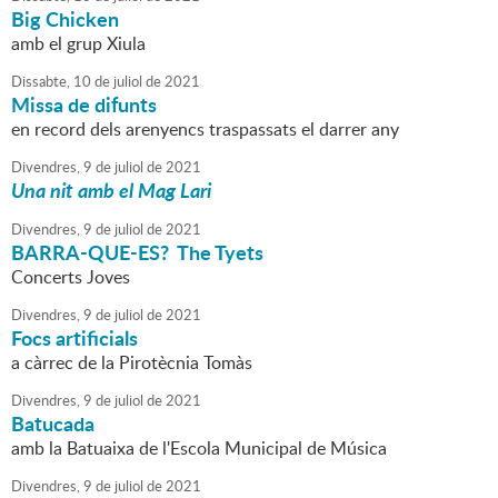
Big Chicken
amb el grup Xiula
Dissabte,
10
de
juliol
de
2021
Missa de difunts
en record dels arenyencs traspassats el darrer any
Divendres,
9
de
juliol
de
2021
Una nit amb el Mag Lari
Divendres,
9
de
juliol
de
2021
BARRA-QUE-ES? The Tyets
Concerts Joves
Divendres,
9
de
juliol
de
2021
Focs artificials
a càrrec de la Pirotècnia Tomàs
Divendres,
9
de
juliol
de
2021
Batucada
amb la Batuaixa de l'Escola Municipal de Música
Divendres,
9
de
juliol
de
2021