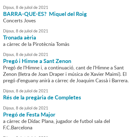
Dijous,
8
de
juliol
de
2021
BARRA-QUE-ES? Miquel del Roig
Concerts Joves
Dijous,
8
de
juliol
de
2021
Tronada aèria
a càrrec de la Pirotècnia Tomàs
Dijous,
8
de
juliol
de
2021
Pregó i Himne a Sant Zenon
Pregó de l'Himne i, a continuació, cant de l'Himne a Sant
Zenon (lletra de Joan Draper i música de Xavier Maimí). El
pregó d'enguany anirà a càrrec de Joaquim Cassà i Barrera.
Dijous,
8
de
juliol
de
2021
Rés de la pregària de Completes
Dijous,
8
de
juliol
de
2021
Pregó de Festa Major
a càrrec de Dídac Plana, jugador de futbol sala del
F.C.Barcelona