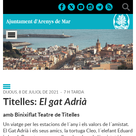
Portada
>
Agenda
>
08-07-
2021
>
Marcs
>
Culturals
>
2021
>
Sant Zenon
DIJOUS,
8
DE
JULIOL
DE
2021
-
7 H TARDA
Titelles:
El gat Adrià
amb Binixiflat Teatre de Titelles
Un viatge per les estacions de l´any i els valors de l´amistat.
El Gat Adrià i els seus amics, la tortuga Cleo, l´elefant Eduard