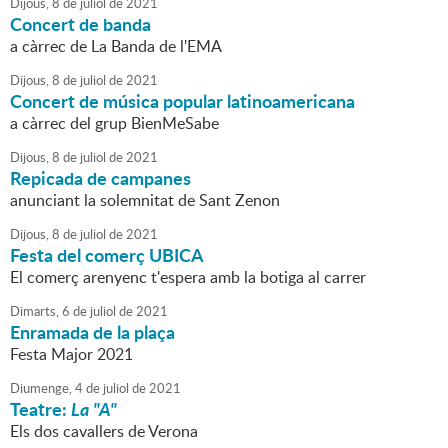
Dijous,
8
de
juliol
de
2021
Concert de banda
a càrrec de La Banda de l'EMA
Dijous,
8
de
juliol
de
2021
Concert de música popular latinoamericana
a càrrec del grup BienMeSabe
Dijous,
8
de
juliol
de
2021
Repicada de campanes
anunciant la solemnitat de Sant Zenon
Dijous,
8
de
juliol
de
2021
Festa del comerç UBICA
El comerç arenyenc t'espera amb la botiga al carrer
Dimarts,
6
de
juliol
de
2021
Enramada de la plaça
Festa Major 2021
Diumenge,
4
de
juliol
de
2021
Teatre:
La "A"
Els dos cavallers de Verona