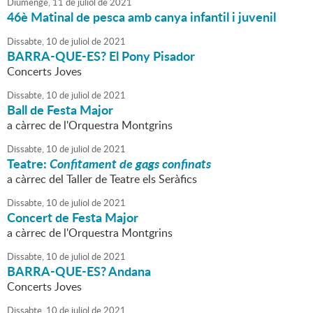
Diumenge,
11
de
juliol
de
2021
46è Matinal de pesca amb canya infantil i juvenil
Dissabte,
10
de
juliol
de
2021
BARRA-QUE-ES? El Pony Pisador
Concerts Joves
Dissabte,
10
de
juliol
de
2021
Ball de Festa Major
a càrrec de l'Orquestra Montgrins
Dissabte,
10
de
juliol
de
2021
Teatre:
Confitament de gags confinats
a càrrec del Taller de Teatre els Seràfics
Dissabte,
10
de
juliol
de
2021
Concert de Festa Major
a càrrec de l'Orquestra Montgrins
Dissabte,
10
de
juliol
de
2021
BARRA-QUE-ES? Andana
Concerts Joves
Dissabte,
10
de
juliol
de
2021