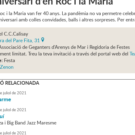
iversari d'en Roc i la Maria
oc i la Maria van fer 40 anys. La pandèmia no va permetre celebr
niversari amb colles convidades, balls i altres sorpreses. Per ent
el C.C.Calisay
ra del Pare Fita, 31
Associació de Geganters d'Arenys de Mar i Regidoria de Festes
ment limitat. Treu la teva invitació a través del portal web del
Te
e:
Festa
 Zenon
Ó RELACIONADA
e
juliol
de
2021
Carme
e
juliol
de
2021
uí
a i Big Band Jazz Maresme
e
juliol
de
2021