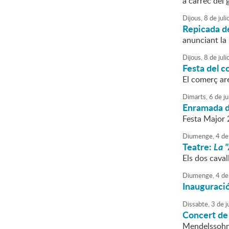
a càrrec del
Dijous,
8
de
juli
Repicada d
anunciant la
Dijous,
8
de
juli
Festa del 
El comerç are
Dimarts,
6
de
ju
Enramada de
Festa Major
Diumenge,
4
de
Teatre:
La 
Els dos caval
Diumenge,
4
de
Inauguració
Dissabte,
3
de
ju
Concert de
Mendelssoh