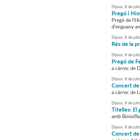
Dijous,
8
de
juli
Pregó i Hi
Pregó de l'Hi
d'enguany an
Dijous,
8
de
juli
Rés de la p
Dijous,
8
de
juli
Pregó de F
a càrrec de D
Dijous,
8
de
juli
Concert de
a càrrec de 
Dijous,
8
de
juli
Titelles:
El 
amb Binixifla
Dijous,
8
de
juli
Concert de