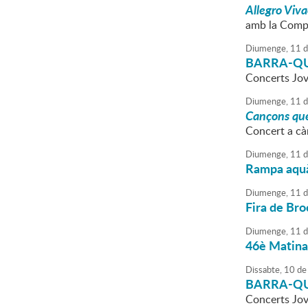
Allegro Viv
amb la Compa
Diumenge,
11
d
BARRA-QUE
Concerts Jo
Diumenge,
11
d
Cançons que
Concert a cà
Diumenge,
11
d
Rampa aquà
Diumenge,
11
d
Fira de Bro
Diumenge,
11
d
46è Matinal
Dissabte,
10
de
BARRA-QUE
Concerts Jo