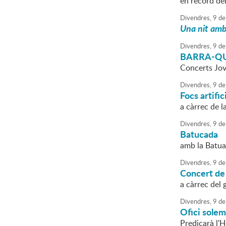
en record del
Divendres,
9
de
Una nit amb
Divendres,
9
de
BARRA-QUE
Concerts Jo
Divendres,
9
de
Focs artific
a càrrec de l
Divendres,
9
de
Batucada
amb la Batua
Divendres,
9
de
Concert de
a càrrec del
Divendres,
9
de
Ofici sole
Predicarà l'H