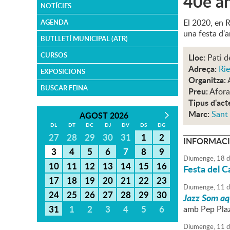
40è an
NOTÍCIES
El 2020, en R
AGENDA
una festa d'a
BUTLLETÍ MUNICIPAL (ATR)
CURSOS
Lloc:
Pati d
Adreça:
Rie
EXPOSICIONS
Organitza:
BUSCAR FEINA
Preu:
Afora
Tipus d'act
Marc:
Sant
AGOST 2026
DL
DT
DC
DJ
DV
DS
DG
27
28
29
30
31
1
2
INFORMACI
3
4
5
6
7
8
9
Diumenge,
18
d
10
11
12
13
14
15
16
Festa del 
17
18
19
20
21
22
23
Diumenge,
11
d
24
25
26
27
28
29
30
Jazz Som aq
31
1
2
3
4
5
6
amb Pep Plaz
Diumenge,
11
d