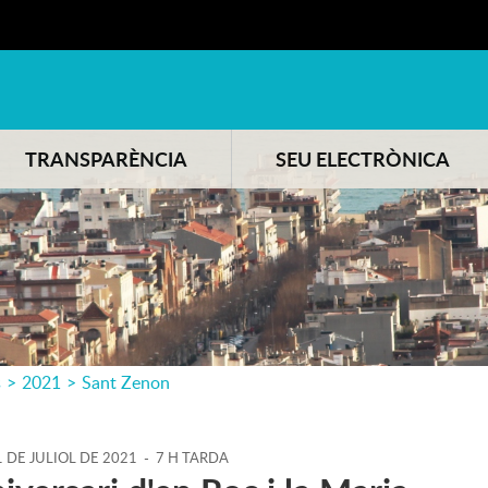
TRANSPARÈNCIA
SEU ELECTRÒNICA
s
>
2021
>
Sant Zenon
1
DE
JULIOL
DE
2021
-
7 H TARDA