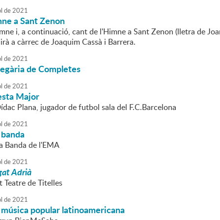
ol
de
2021
mne a Sant Zenon
mne i, a continuació, cant de l'Himne a Sant Zenon (lletra de Jo
irà a càrrec de Joaquim Cassà i Barrera.
ol
de
2021
regària de Completes
ol
de
2021
esta Major
ídac Plana, jugador de futbol sala del F.C.Barcelona
ol
de
2021
 banda
La Banda de l'EMA
ol
de
2021
gat Adrià
t Teatre de Titelles
ol
de
2021
 música popular latinoamericana