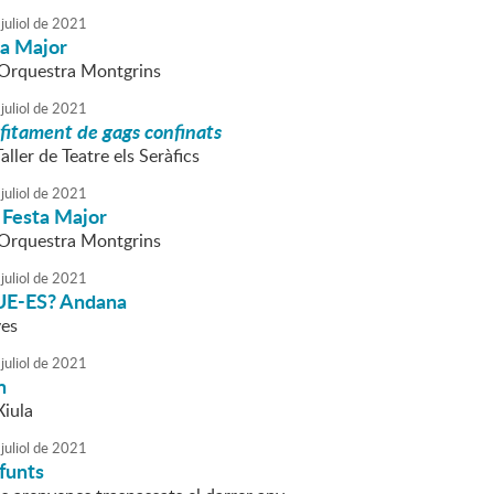
juliol
de
2021
ta Major
l'Orquestra Montgrins
juliol
de
2021
fitament de gags confinats
aller de Teatre els Seràfics
juliol
de
2021
 Festa Major
l'Orquestra Montgrins
juliol
de
2021
E-ES? Andana
ves
juliol
de
2021
n
Xiula
juliol
de
2021
funts