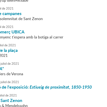
 grup BienMeSabe
ol
de
2021
e campanes
 solemnitat de Sant Zenon
ol
de
2021
comerç UBICA
nyenc t'espera amb la botiga al carrer
liol
de
2021
 la plaça
 2021
juliol
de
2021
"A"
lers de Verona
juliol
de
2021
 de l'exposició:
Estiueig de proximitat, 1850-1950
liol
de
2021
 Sant Zenon
n & Mendelssohn