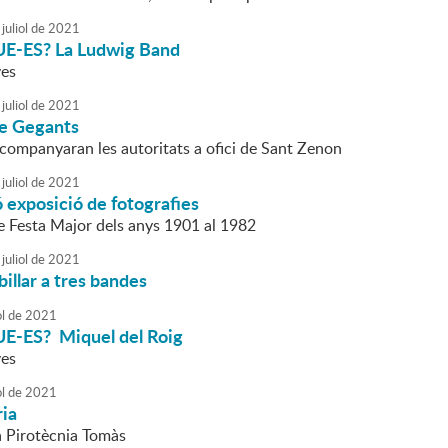
juliol
de
2021
-ES? La Ludwig Band
ves
juliol
de
2021
de Gegants
acompanyaran les autoritats a ofici de Sant Zenon
juliol
de
2021
 exposició de fotografies
 Festa Major dels anys 1901 al 1982
juliol
de
2021
billar a tres bandes
ol
de
2021
-ES? Miquel del Roig
ves
ol
de
2021
ria
a Pirotècnia Tomàs