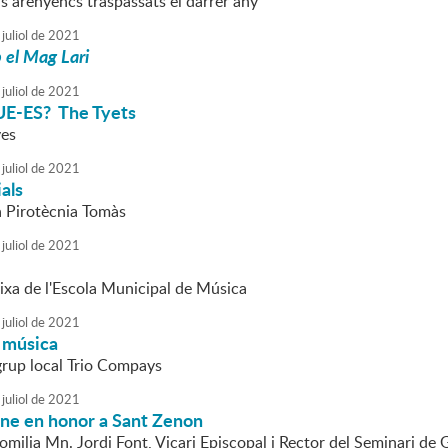
s arenyencs traspassats el darrer any
juliol
de
2021
 el Mag Lari
juliol
de
2021
-ES? The Tyets
ves
juliol
de
2021
ials
a Pirotècnia Tomàs
juliol
de
2021
ixa de l'Escola Municipal de Música
juliol
de
2021
 música
 grup local Trio Compays
juliol
de
2021
mne en honor a Sant Zenon
omilia Mn. Jordi Font, Vicari Episcopal i Rector del Seminari de 