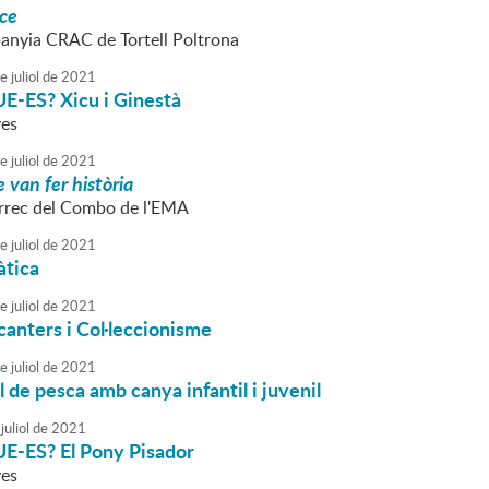
ace
nyia CRAC de Tortell Poltrona
e
juliol
de
2021
-ES? Xicu i Ginestà
ves
e
juliol
de
2021
 van fer història
rrec del Combo de l'EMA
e
juliol
de
2021
tica
e
juliol
de
2021
canters i Col·leccionisme
e
juliol
de
2021
 de pesca amb canya infantil i juvenil
juliol
de
2021
-ES? El Pony Pisador
ves