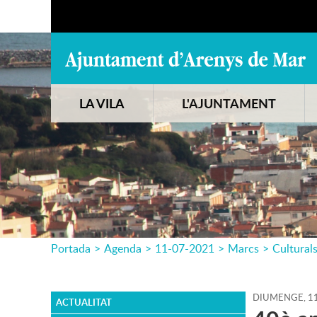
LA VILA
L'AJUNTAMENT
Portada
>
Agenda
>
11-07-2021
>
Marcs
>
Cultural
DIUMENGE,
1
ACTUALITAT