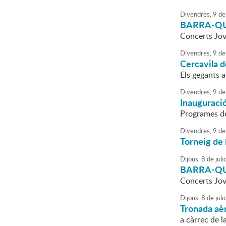
Divendres,
9
de
BARRA-QUE
Concerts Jo
Divendres,
9
de
Cercavila 
Els gegants 
Divendres,
9
de
Inauguració
Programes de
Divendres,
9
de
Torneig de 
Dijous,
8
de
juli
BARRA-QUE
Concerts Jo
Dijous,
8
de
juli
Tronada aè
a càrrec de l