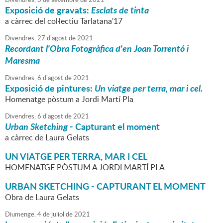
Exposició de gravats:
Esclats de tinta
a càrrec del col·lectiu Tarlatana'17
Divendres,
27
d'
agost
de
2021
Recordant l'Obra Fotogràfica d'en Joan Torrentó i
Maresma
Divendres,
6
d'
agost
de
2021
Exposició de pintures:
Un viatge per terra, mar i cel.
Homenatge pòstum a Jordi Martí Pla
Divendres,
6
d'
agost
de
2021
Urban Sketching
- Capturant el moment
a càrrec de Laura Gelats
UN VIATGE PER TERRA, MAR I CEL
HOMENATGE PÒSTUM A JORDI MARTÍ PLA
URBAN SKETCHING - CAPTURANT EL MOMENT
Obra de Laura Gelats
Diumenge,
4
de
juliol
de
2021