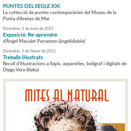
PUNTES DEL SEGLE XXI
La col·lecció de puntes contemporànies del Museu de la
Punta d'Arenys de Mar
Divendres,
5
de
març
de
2021
Exposició: Re-aprendre
d'Àngel Maculet Parramon (àngelidiable)
Divendres,
5
de
febrer
de
2021
Treballs il·lustrats
Recull d'il·lustracions a llapis, aquarel·les, bolígraf i digitals de
Diego Vera (Keko)