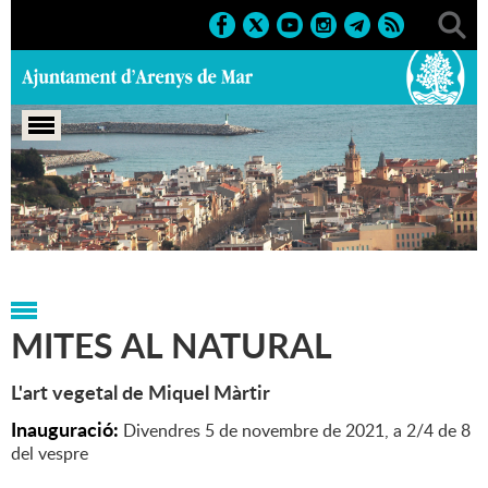
Portada
>
Exposicions
>
2021
>
Marcs
>
Culturals
>
2021
>
Exposicions
MITES AL NATURAL
L'art vegetal de Miquel Màrtir
Inauguració:
Divendres 5 de novembre de 2021, a 2/4 de 8
del vespre