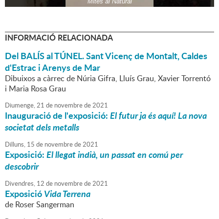
Mites al Natural
INFORMACIÓ RELACIONADA
Del BALÍS al TÚNEL. Sant Vicenç de Montalt, Caldes
d'Estrac i Arenys de Mar
Dibuixos a càrrec de Núria Gifra, Lluís Grau, Xavier Torrentó
i Maria Rosa Grau
Diumenge,
21
de
novembre
de
2021
Inauguració de l'exposició:
El futur ja és aquí! La nova
societat dels metalls
Dilluns,
15
de
novembre
de
2021
Exposició:
El llegat indià, un passat en comú per
descobrir
Divendres,
12
de
novembre
de
2021
Exposició
Vida Terrena
de Roser Sangerman