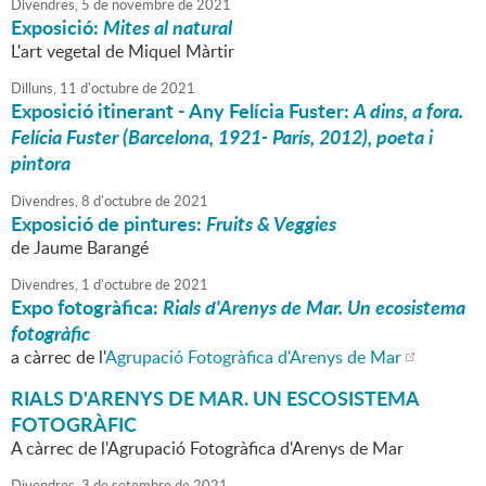
Divendres,
5
de
novembre
de
2021
Exposició:
Mites al natural
L'art vegetal de Miquel Màrtir
Dilluns,
11
d'
octubre
de
2021
Exposició itinerant - Any Felícia Fuster:
A dins, a fora.
Felícia Fuster (Barcelona, 1921- París, 2012), poeta i
pintora
Divendres,
8
d'
octubre
de
2021
Exposició de pintures:
Fruits & Veggies
de Jaume Barangé
Divendres,
1
d'
octubre
de
2021
Expo fotogràfica:
Rials d'Arenys de Mar. Un ecosistema
fotogràfic
a càrrec de l'
Agrupació Fotogràfica d'Arenys de Mar
RIALS D'ARENYS DE MAR. UN ESCOSISTEMA
FOTOGRÀFIC
A càrrec de l'Agrupació Fotogràfica d'Arenys de Mar
Divendres,
3
de
setembre
de
2021