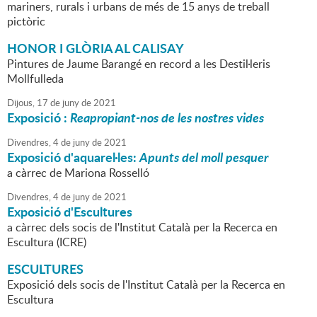
mariners, rurals i urbans de més de 15 anys de treball
pictòric
HONOR I GLÒRIA AL CALISAY
Pintures de Jaume Barangé en record a les Destil·leris
Mollfulleda
Dijous,
17
de
juny
de
2021
Exposició :
Reapropiant-nos de les nostres vides
Divendres,
4
de
juny
de
2021
Exposició d'aquarel·les:
Apunts del moll pesquer
a càrrec de Mariona Rosselló
Divendres,
4
de
juny
de
2021
Exposició d'Escultures
a càrrec dels socis de l'Institut Català per la Recerca en
Escultura (ICRE)
ESCULTURES
Exposició dels socis de l'Institut Català per la Recerca en
Escultura