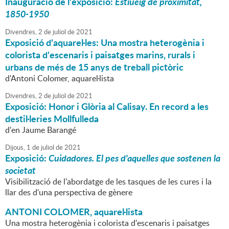
Inauguració de l'exposició:
Estiueig de proximitat,
1850-1950
Divendres,
2
de
juliol
de
2021
Exposició d'aquarel·les: Una mostra heterogènia i
colorista d'escenaris i paisatges marins, rurals i
urbans de més de 15 anys de treball pictòric
d'Antoni Colomer, aquarel·lista
Divendres,
2
de
juliol
de
2021
Exposició: Honor i Glòria al Calisay. En record a les
destil·leries Mollfulleda
d'en Jaume Barangé
Dijous,
1
de
juliol
de
2021
Exposició:
Cuidadores. El pes d'aquelles que sostenen la
societat
Visibilització de l'abordatge de les tasques de les cures i la
llar des d'una perspectiva de gènere
ANTONI COLOMER, aquarel·lista
Una mostra heterogènia i colorista d'escenaris i paisatges