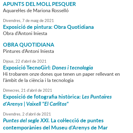
APUNTS DEL MOLL PESQUER
Aquarel·les de Mariona Rosselló
Divendres,
7
de
maig
de
2021
Exposició de pintura: Obra Quotidiana
Obra d'Antoni Iniesta
OBRA QUOTIDIANA
Pintures d'Antoni Iniesta
Dijous,
22
d'
abril
de
2021
Exposició TecnoGirl:
Dones i tecnologia
Hi trobarem onze dones que tenen un paper rellevant en
l'àmbit de la ciència i la tecnologia
Dimecres,
21
d'
abril
de
2021
Exposició de fotografia històrica:
Les Puntaires
d'Arenys | Vaixell "El Carlitos"
Divendres,
2
d'
abril
de
2021
Puntes del segle XXI.
La col·lecció de puntes
contemporànies del Museu d'Arenys de Mar