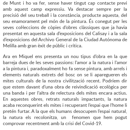
de Munt i ho va fer, sense haver tingut cap contacte previ
amb aquest camp expressiu. Va destacar sempre per la
precisió del seu treball i la constància, producte aquesta, del
seu enamorament pel món de la pintura. És conegut per les
seves col·leccions de còpies d’obres clàssiques que ja havia
presentat en aquesta sala d’exposicions del Calisay i a la sala
d’exposicions del Archivo General de la Ciudad Autónoma de
Melilla amb gran èxit de públic i crítica.
Ara en Miquel ens presenta un nou tipus d’obra en la que
barreja dues de les seves passions: l’amor a la natura i l’amor
a la pintura i, paradoxalment ho fa sense pintura, amb arrels i
elements naturals extrets del bosc on se li aparegueren els
mites culturals de la nostra civilització recent. Podríem dir
que estem davant d’una obra de reivindicació ecològica per
una banda i per l’altra de relectura dels mites encara actius.
En aquestes obres, retrats naturals impactants, la natura
acaba reconquerint els mites i recuperant l’espai que l’home li
pretén furtar. A la que els humans desocupem l’espai natural,
la natura els recolonitza, un fenomen que hem pogut
comprovar recentment amb la crisi del Covid-19.