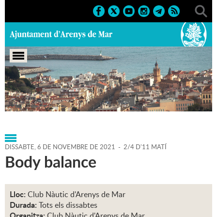
Portada
>
Agenda
>
06-11-
2021
>
Marcs
>
Esportius
>
2021
>
Activitats esportives
DISSABTE,
6
DE
NOVEMBRE
DE
2021
-
2/4 D'11 MATÍ
Body balance
Lloc:
Club Nàutic d'Arenys de Mar
Durada:
Tots els dissabtes
Organitza:
Club Nàutic d'Arenys de Mar