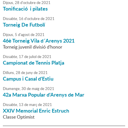
Dijous,
28
d'
octubre
de
2021
Tonificació i pilates
Dissabte,
16
d'
octubre
de
2021
Torneig De Futbolí
Dijous,
5
d'
agost
de
2021
46è Torneig Vila d´Arenys 2021
Torneig juvenil divisió d'honor
Dissabte,
17
de
juliol
de
2021
Campionat de Tennis Platja
Dilluns,
28
de
juny
de
2021
Campus i Casal d'Estiu
Diumenge,
30
de
maig
de
2021
42a Marxa Popular d'Arenys de Mar
Dissabte,
13
de
març
de
2021
XXIV Memorial Enric Estruch
Classe Optimist