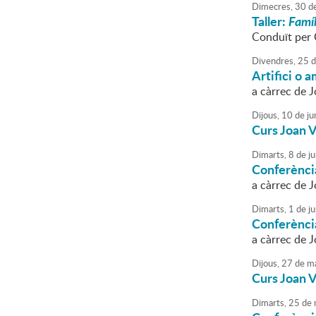
Dimecres,
30
d
Taller:
Famíl
Conduït per 
Divendres,
25
d
Artifici o 
a càrrec de
Dijous,
10
de
ju
Curs Joan 
Dimarts,
8
de
ju
Conferència
a càrrec de J
Dimarts,
1
de
ju
Conferència
a càrrec de J
Dijous,
27
de
ma
Curs Joan 
Dimarts,
25
de