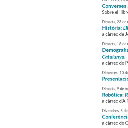
Converses 
Sobre el llib
Dimarts,
23
de
Història:
Ll
a càrrec de J
Dimarts,
16
de
Demografi
Catalunya.
a càrrec de 
Dimecres,
10
d
Presentació
Dimarts,
9
de
n
Robòtica:
R
a càrrec d'Al
Divendres,
5
de
Conferència
a càrrec de C