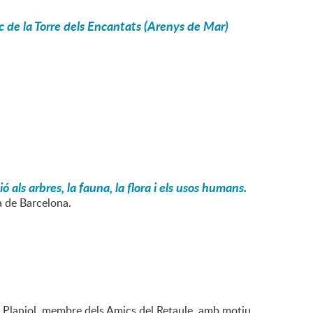
c de la Torre dels Encantats (Arenys de Mar)
ls arbres, la fauna, la flora i els usos humans.
a de Barcelona.
ia Planiol, membre dels Amics del Retaule, amb motiu