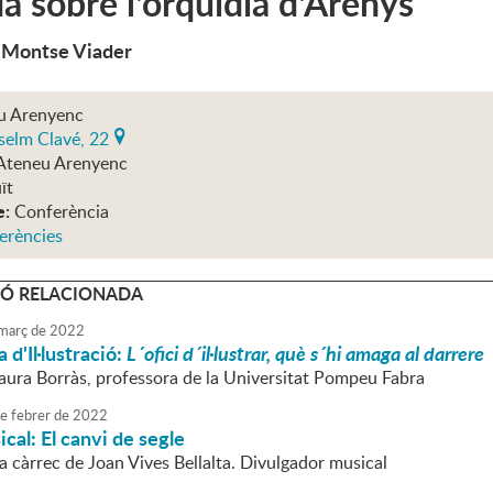
a sobre l'orquídia d'Arenys
e Montse Viader
u Arenyenc
selm Clavé, 22
Ateneu Arenyenc
ït
e:
Conferència
erències
Ó RELACIONADA
març
de
2022
 d'Il·lustració:
L´ofici d´il·lustrar, què s´hi amaga al darrere
Laura Borràs, professora de la Universitat Pompeu Fabra
e
febrer
de
2022
cal: El canvi de segle
a càrrec de Joan Vives Bellalta. Divulgador musical