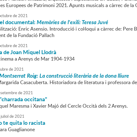
des Europees de Patrimoni 2021. Apunts musicals a càrrec de l
octubre
de
2021
del documental:
Memòries de l'exili: Teresa Juvé
alització: Enric Asensio. Introducció i col·loqui a càrrec de: Per
ent de la Fundació Pallach
octubre
de
2021
a de Joan Miquel Llodrà
 cinema a Arenys de Mar 1904-1934
tubre
de
2021
Montserrat Roig: La construcció literària de la dona lliure
argarida Casacuberta. Historiadora de literatura i professora de
setembre
de
2021
"charrada occitana"
quel Maresma i Xavier Majó del Cercle Occità dels 2 Arenys.
juliol
de
2021
 te quita lo racista
Lara Guaglianone