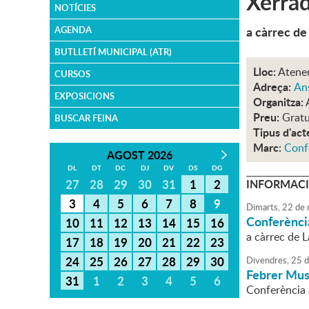
Xerrad
NOTÍCIES
a càrrec d
AGENDA
BUTLLETÍ MUNICIPAL (ATR)
Lloc:
Atene
CURSOS
Adreça:
An
EXPOSICIONS
Organitza:
Preu:
Gratu
BUSCAR FEINA
Tipus d'act
Marc:
Conf
AGOST 2026
DL
DT
DC
DJ
DV
DS
DG
27
28
29
30
31
1
2
INFORMACI
3
4
5
6
7
8
9
Dimarts,
22
de
Conferència
10
11
12
13
14
15
16
a càrrec de 
17
18
19
20
21
22
23
24
25
26
27
28
29
30
Divendres,
25
d
Febrer Musi
31
1
2
3
4
5
6
Conferència 