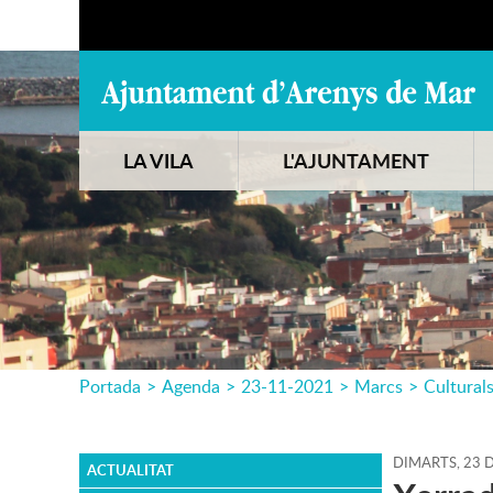
LA VILA
L'AJUNTAMENT
Portada
>
Agenda
>
23-11-2021
>
Marcs
>
Cultural
DIMARTS,
23
ACTUALITAT