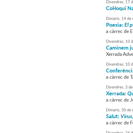
Divendres,
17
d
Col·loqui N
Dimarts,
14
de
Poesia:
El 
a càrrec de E
Divendres,
10
d
Caminem ju
Xerrada Adve
Divendres,
10
d
Conferènci
a càrrec de 
Divendres,
3
de
Xerrada:
Qu
a càrrec de 
Dimarts,
30
de
Salut:
Virus
a càrrec de 
Divendres,
26
d