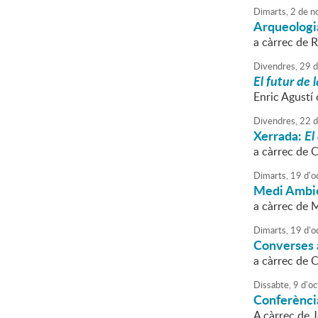
Dimarts,
2
de
n
Arqueologi
a càrrec de 
Divendres,
29
d
El futur de 
Enric Agustí 
Divendres,
22
d
Xerrada:
El
a càrrec de 
Dimarts,
19
d'
o
Medi Ambi
a càrrec de M
Dimarts,
19
d'
o
Converses a
a càrrec de 
Dissabte,
9
d'
oc
Conferènci
A càrrec de 