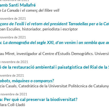
amb Santi Mallafré
re
La Canuda i el comerç del llibre vell
novembre
de
2021
içons de l'exili i el retorn del president Tarradellas per a la 
oan Esculies, historiador, periodista i escriptor
novembre
de
2021
a:
La demografia del segle XXI, d'on venim i on sembla que ane
Pau Miret, investigador al Centre d'Estudis Demogràfics. Univer
e
novembre
de
2021
 de la restauració ambiental i paisatgística del Rial de la
ovembre
de
2021
obots, màquines o companys?
ícia Casals, Catedràtica de la Universitat Politècnica de Cataluny
novembre
de
2021
: Per què cal preservar la biodiversitat?
lara Coll-Lladó