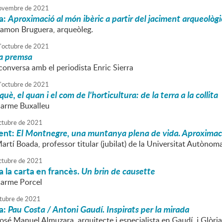
ovembre
de
2021
a:
Aproximació al món ibèric a partir del jaciment arqueològi
Ramon Bruguera, arqueòleg.
'
octubre
de
2021
la premsa
conversa amb el periodista Enric Sierra
'
octubre
de
2021
 què, el quan i el com de l'horticultura: de la terra a la collita
Carme Buxalleu
ctubre
de
2021
ent:
El Montnegre, una muntanya plena de vida. Aproximació a
artí Boada, professor titular (jubilat) de la Universitat Autònom
ctubre
de
2021
 la carta en francès.
Un brin de causette
Carme Porcel
tubre
de
2021
a:
Pau Costa / Antoni Gaudí. Inspirats per la mirada
José Manuel Almuzara, arquitecte i especialista en Gaudí, i Glòr