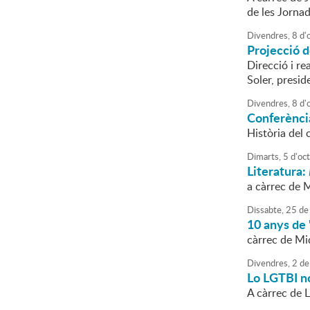
de les Jorna
Divendres,
8
d'
Projecció 
Direcció i re
Soler, presid
Divendres,
8
d'
Conferènci
Història del
Dimarts,
5
d'
oc
Literatura:
a càrrec de M
Dissabte,
25
de
10 anys de 
càrrec de Mi
Divendres,
2
de
Lo LGTBI no
A càrrec de 