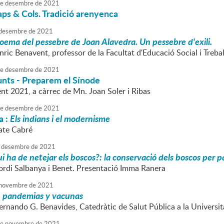
e
desembre
de
2021
aps & Cols. Tradició arenyenca
desembre
de
2021
poema del pessebre de Joan Alavedra. Un pessebre d'exili.
nric Benavent, professor de la Facultat d'Educació Social i Trebal
e
desembre
de
2021
nts - Preparem el Sínode
nt 2021, a càrrec de Mn. Joan Soler i Ribas
e
desembre
de
2021
a :
Els indians i el modernisme
Tate Cabré
desembre
de
2021
i ha de netejar els boscos?: la conservació dels boscos per pa
Jordi Salbanya i Benet. Presentació Imma Ranera
novembre
de
2021
, pandemias y vacunas
Fernando G. Benavides, Catedràtic de Salut Pública a la Univers
e
novembre
de
2021