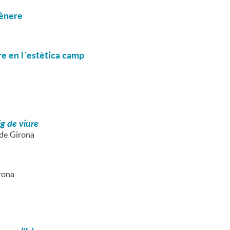
gènere
re en l´estètica camp
ig de viure
 de Girona
irona