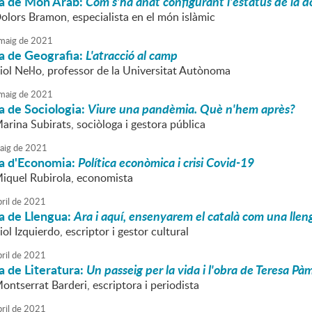
a de Món Àrab:
Com s'ha anat configurant l'estatus de la do
Dolors Bramon, especialista en el món islàmic
maig
de
2021
a de Geografia:
L'atracció al camp
iol Nel·lo, professor de la Universitat Autònoma
maig
de
2021
a de Sociologia:
Viure una pandèmia. Què n'hem après?
arina Subirats, sociòloga i gestora pública
aig
de
2021
a d'Economia:
Política econòmica i crisi Covid-19
Miquel Rubirola, economista
ril
de
2021
a de Llengua:
Ara i aquí, ensenyarem el català com una lle
iol Izquierdo, escriptor i gestor cultural
ril
de
2021
 de Literatura:
Un passeig per la vida i l'obra de Teresa Pà
ontserrat Barderi, escriptora i periodista
ril
de
2021