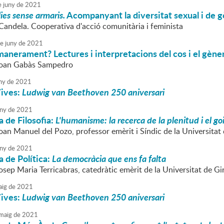
e
juny
de
2021
ies sense armaris.
Acompanyant la diversitat sexual i de 
Candela. Cooperativa d'acció comunitària i feminista
e
juny
de
2021
amanerament? Lectures i interpretacions del cos i el gène
 Joan Gabàs Sampedro
ny
de
2021
Vives:
Ludwig van Beethoven 250 aniversari
ny
de
2021
 de Filosofia:
L'humanisme: la recerca de la plenitud i el go
oan Manuel del Pozo, professor emèrit i Síndic de la Universitat
ny
de
2021
 de Política:
La democràcia que ens fa falta
osep Maria Terricabras, catedràtic emèrit de la Universitat de G
ig
de
2021
Vives:
Ludwig van Beethoven 250 aniversari
maig
de
2021