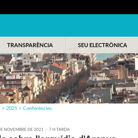
TRANSPARÈNCIA
SEU ELECTRÒNICA
s
>
2021
>
Conferències
DE
NOVEMBRE
DE
2021
-
7 H TARDA