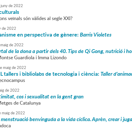
juny
de
2022
ulturals
ons veïnals són vàlides al segle XXI?
y
de
2022
banisme en perspectiva de gènere:
Barris Violetes
maig
de
2022
rtal de la dona a partir dels 40. Tips de Qi Gong, nutrició i 
Montse Guardiola i Imma Lizondo
e
maig
de
2022
allers i bibliolabs de tecnologia i ciència:
Taller d'anim
 Tecnocampus
ig
de
2022
timitat, cos i sexualitat en la gent gran
Metges de Catalunya
e
maig
de
2022
 menstruació benvinguda a la vida cíclica. Aprèn, crear i juga
udoca