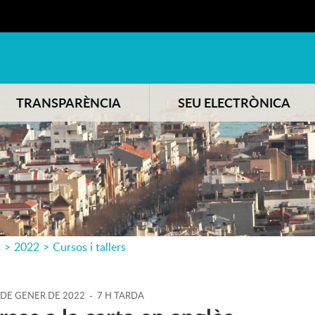
TRANSPARÈNCIA
SEU ELECTRÒNICA
s
>
2022
>
Cursos i tallers
DE
GENER
DE
2022
-
7 H TARDA