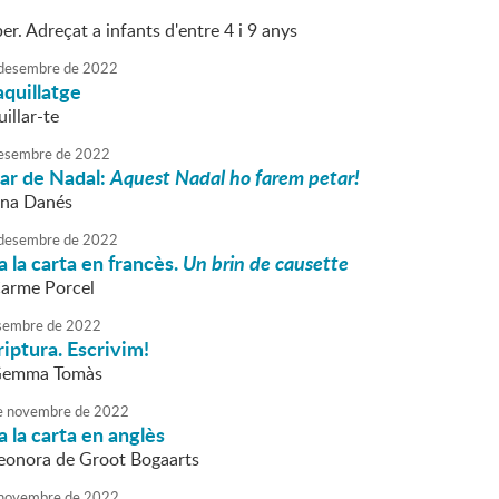
er. Adreçat a infants d'entre 4 i 9 anys
desembre
de
2022
aquillatge
illar-te
esembre
de
2022
liar de Nadal:
Aquest Nadal ho farem petar!
nna Danés
desembre
de
2022
 la carta en francès.
Un brin de causette
Carme Porcel
sembre
de
2022
riptura. Escrivim!
 Gemma Tomàs
e
novembre
de
2022
 la carta en anglès
Leonora de Groot Bogaarts
novembre
de
2022