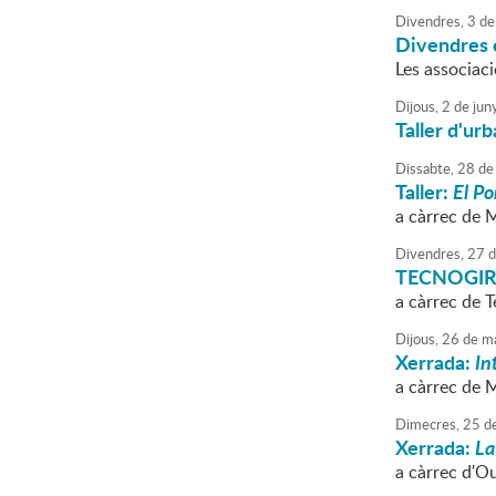
Divendres,
3
de
Divendres c
Les associaci
Dijous,
2
de
jun
Taller d'ur
Dissabte,
28
de
Taller:
El Po
a càrrec de 
Divendres,
27
d
TECNOGIRL t
a càrrec de
Dijous,
26
de
ma
Xerrada:
In
a càrrec de 
Dimecres,
25
d
Xerrada:
La
a càrrec d'O