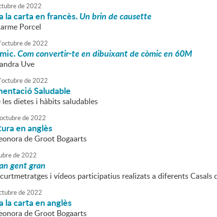
ctubre
de
2022
 la carta en francès.
Un brin de causette
Carme Porcel
'
octubre
de
2022
òmic.
Com convertir-te en dibuixant de còmic en 60M
Sandra Uve
'
octubre
de
2022
imentació Saludable
 les dietes i hàbits saludables
octubre
de
2022
tura en anglès
Leonora de Groot Bogaarts
ubre
de
2022
ran gent gran
curtmetratges i vídeos participatius realizats a diferents Casals
ctubre
de
2022
 la carta en anglès
Leonora de Groot Bogaarts