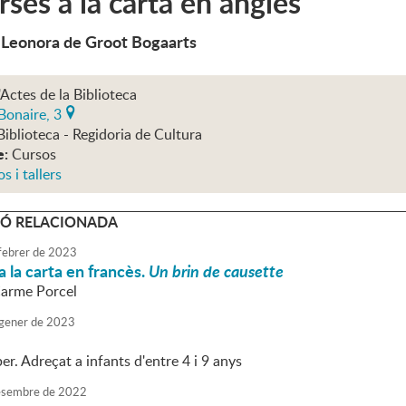
ses a la carta en anglès
e Leonora de Groot Bogaarts
'Actes de la Biblioteca
Bonaire, 3
Biblioteca - Regidoria de Cultura
e:
Cursos
s i tallers
Ó RELACIONADA
febrer
de
2023
 la carta en francès.
Un brin de causette
Carme Porcel
gener
de
2023
er. Adreçat a infants d'entre 4 i 9 anys
sembre
de
2022