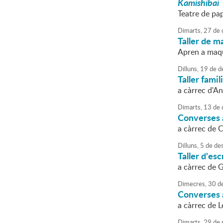
Kamishibai
Teatre de pap
Dimarts,
27
de
Taller de m
Apren a maqu
Dilluns,
19
de
d
Taller fami
a càrrec d'A
Dimarts,
13
de
Converses a
a càrrec de 
Dilluns,
5
de
de
Taller d'esc
a càrrec de
Dimecres,
30
d
Converses a
a càrrec de 
Dimarts,
29
de