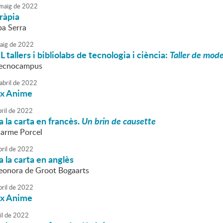
maig
de
2022
eràpia
ba Serra
aig
de
2022
allers i bibliolabs de tecnologia i ciència:
Taller de mod
 Tecnocampus
abril
de
2022
ix Anime
ril
de
2022
 la carta en francès.
Un brin de causette
Carme Porcel
bril
de
2022
 la carta en anglès
Leonora de Groot Bogaarts
bril
de
2022
ix Anime
il
de
2022