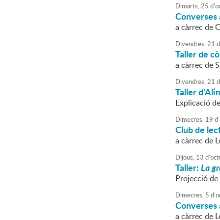
Dimarts,
25
d'
o
Converses a
a càrrec de 
Divendres,
21
d
Taller de c
a càrrec de 
Divendres,
21
d
Taller d'Al
Explicació de
Dimecres,
19
d'
Club de lec
a càrrec de 
Dijous,
13
d'
oct
Taller:
La g
Projecció de 
Dimecres,
5
d'
o
Converses a
a càrrec de 