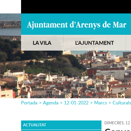
LA VILA
L'AJUNTAMENT
Portada
>
Agenda
>
12-01-2022
>
Marcs
>
Cultural
DIMECRES,
12
ACTUALITAT