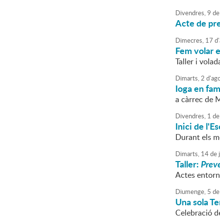
Divendres,
9
de
Acte de pr
Dimecres,
17
d'
Fem volar e
Taller i vola
Dimarts,
2
d'
ag
Ioga en fam
a càrrec de 
Divendres,
1
de
Inici de l'
Durant els me
Dimarts,
14
de
Taller:
Prev
Actes entorn 
Diumenge,
5
de
Una sola Te
Celebració d