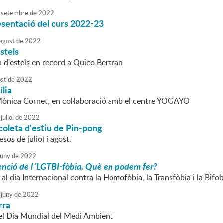
setembre
de
2022
esentació del curs 2022-23
agost
de
2022
stels
da d'estels en record a Quico Bertran
ost
de
2022
ília
Mònica Cornet, en col·laboració amb el centre YOGAYO
juliol
de
2022
Escoleta d'estiu de Pin-pong
sos de juliol i agost.
juny
de
2022
enció de l´LGTBI-fòbia. Què en podem fer?
al dia Internacional contra la Homofòbia, la Transfòbia i la Bifob
juny
de
2022
rra
el Dia Mundial del Medi Ambient