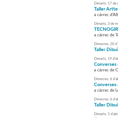
Dimarts,
17
de
Taller Artt
a càrrec d'Al
Dimarts,
3
de
m
TECNOGIRL t
a càrrec de
Dimecres,
20
d'
Taller Dibu
Dimarts,
19
d'
ab
Converses a
a càrrec de 
Dimecres,
6
d'
a
Converses a
a càrrec de 
Dimecres,
6
d'
a
Taller Dibu
Dimarts,
5
d'
abr