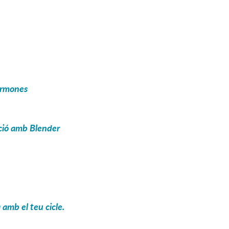
hormones
ació amb Blender
 amb el teu cicle.