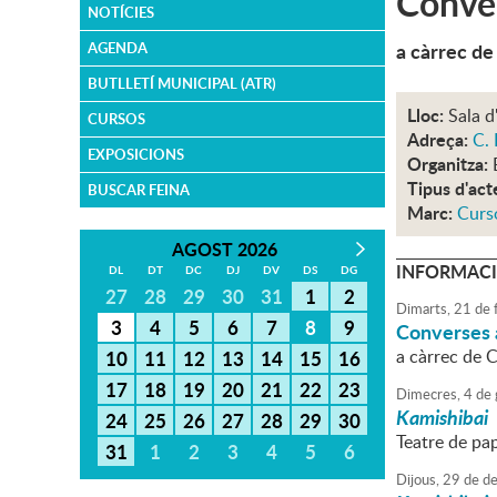
Conver
NOTÍCIES
a càrrec d
AGENDA
BUTLLETÍ MUNICIPAL (ATR)
Lloc:
Sala d
CURSOS
Adreça:
C. 
EXPOSICIONS
Organitza:
Tipus d'act
BUSCAR FEINA
Marc:
Curso
AGOST 2026
INFORMACI
DL
DT
DC
DJ
DV
DS
DG
27
28
29
30
31
1
2
Dimarts,
21
de
3
4
5
6
7
8
9
Converses a
a càrrec de 
10
11
12
13
14
15
16
17
18
19
20
21
22
23
Dimecres,
4
de
Kamishibai
24
25
26
27
28
29
30
Teatre de pap
31
1
2
3
4
5
6
Dijous,
29
de
de