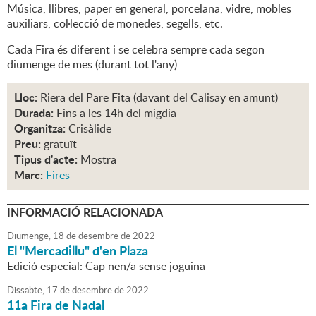
Música, llibres, paper en general, porcelana, vidre, mobles
auxiliars, col·lecció de monedes, segells, etc.
Cada Fira és diferent i se celebra sempre cada segon
diumenge de mes (durant tot l'any)
Lloc:
Riera del Pare Fita (davant del Calisay en amunt)
Durada:
Fins a les 14h del migdia
Organitza:
Crisàlide
Preu:
gratuït
Tipus d'acte:
Mostra
Marc:
Fires
INFORMACIÓ RELACIONADA
Diumenge,
18
de
desembre
de
2022
El "Mercadillu" d'en Plaza
Edició especial: Cap nen/a sense joguina
Dissabte,
17
de
desembre
de
2022
11a Fira de Nadal