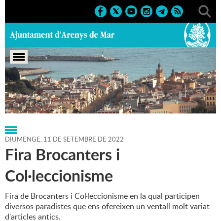
Portada
>
Regidories
>
Agenda
>
11-09-2022
DIUMENGE,
11
DE
SETEMBRE
DE
2022
Fira Brocanters i
Col·leccionisme
Fira de Brocanters i Col·leccionisme en la qual participen
diversos paradistes que ens ofereixen un ventall molt variat
d'articles antics.