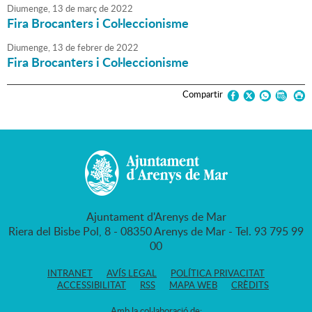
Diumenge,
13
de
març
de
2022
Fira Brocanters i Col·leccionisme
Diumenge,
13
de
febrer
de
2022
Fira Brocanters i Col·leccionisme
Compartir
Ajuntament d'Arenys de Mar
Riera del Bisbe Pol, 8 - 08350 Arenys de Mar - Tel. 93 795 99
00
INTRANET
AVÍS LEGAL
POLÍTICA PRIVACITAT
ACCESSIBILITAT
RSS
MAPA WEB
CRÈDITS
Amb la col·laboració de: